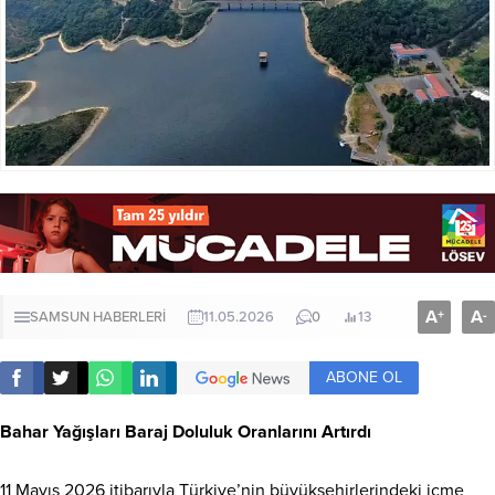
A
A
+
-
SAMSUN HABERLERİ
11.05.2026
0
13
ABONE OL
Bahar Yağışları Baraj Doluluk Oranlarını Artırdı
11 Mayıs 2026 itibarıyla Türkiye’nin büyükşehirlerindeki içme