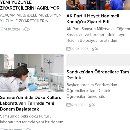
YENİ YÜZÜYLE
ZİYARETÇİLERİNİ AĞIRLIYOR
ALAÇAM MÜBADELE MÜZESİ YENİ
AK Partili Heyet Hanımeli
YÜZÜYLE ZİYARETÇİLERİNİ
Konağı’nı Ziyaret Etti
AĞIRLIYOR Türkiye’nin ilk tematik
AK Parti Samsun Milletvekili Çiğdem
14.10.2024
0
mübadele müzesi olma özelliği
Karaaslan ve beraberindeki heyet,
taşıyan Samsun Büyükşehir
İlkadım Belediyesi tarafından
Belediyesi yönetimindeki Alaçam
kadınların sosyal ve mesleki
02.03.2026
0
Mübadele Müzesi tadilatının
gelişimine katkı sağlamak amacıyla
tamamlanmasının ardın yeniden
hayata geçirilen Hanımeli Konağı’nı
ziyarete açıldı. Büyükşehir Belediye
ziyaret etti. Konağın sunduğu
Başkanı Halit Doğan,
ücretsiz eğitim ve hizmetler
Sandıkçı’dan Öğrencilere Tam
“Hemşehrilerimizin uzun zamandır
hakkında bilgi alındı, kadınların
Destek
bu müzenin açılışını beklediğini
toplumsal hayattaki yerine vurgu
Başkan İbrahim Sandıkçı’dan
bilerek çalışmalarımıza hız
yapıldı. AK Parti Genel Merkez
Öğrencilere Tam Destek
verdik.Kültürümüze ve tarihimize
Merkez Karar ve Yönetim Kurulu...
Öğrencileri üniversite
ışık tutan müzemiz yeniden...
Samsun’da Bitki Doku Kültürü
incelemelerinde bulunmak üzere
Laboratuvarı Tarımda Yeni
12.11.2024
0
İstanbul’a uğurlayan Canik Belediye
Dönem Başlatacak
Başkanı İbrahim Sandıkçı, “Başarıya
Samsun’da bitki doku kültürü
giden yolda öğrencilerimizle birlikte
laboratuvarı tarımda yeni bir dönem
yol yürüyoruz” dedi. Canik
başlatacak Samsun Büyükşehir