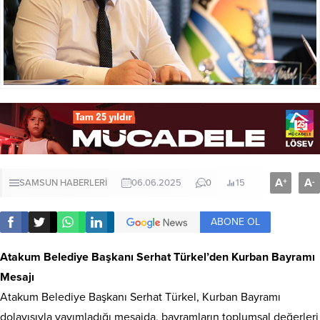
A
A
+
-
SAMSUN HABERLERİ
06.06.2025
0
15
ABONE OL
Atakum Belediye Başkanı Serhat Türkel’den Kurban Bayramı
Mesajı
Atakum Belediye Başkanı Serhat Türkel, Kurban Bayramı
dolayısıyla yayımladığı mesajda, bayramların toplumsal değerleri