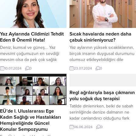
Yaz Aylarında Cildimizi Tehdit
Sıcak havalarda neden daha
Eden 8 Önemli Hata!
çabuk sinirleniyoruz?
Deniz, kumsal ve güneş… Yaz
Yaz aylarının yüksek sıcaklıklarının,
mevsimi çoğumuzun en sevdiği
birçok insanın duygusal durumunu
mevsim olsa da pek çok sağlık
olumsuz etkileyebildiğini dile
sorunu kapımızı çalabiliyor.
getiren uzmanlar, vücut ısısını
10.07.2024
0
23.07.2024
0
dengede tutmada yaşanan
zorluğun, zihinsel ve duygusal
stresi artırdığını söylüyor.
Regl ağrılarıyla başa çıkmanın
yolu soğuk duş terapisi
Tatilde dinlenirken, belki de sabah
EÜ’de I. Uluslararası Ege
serinliğinde denize dalmanın ne
Kadın Sağlığı ve Hastalıkları
kadar canlandırıcı olduğunu fark
Hemşireliğinde Güncel
etmişsinizdir. Soğuk suyun
06.06.2024
0
Konular Sempozyumu
vücudunuza getirdiği o enerji