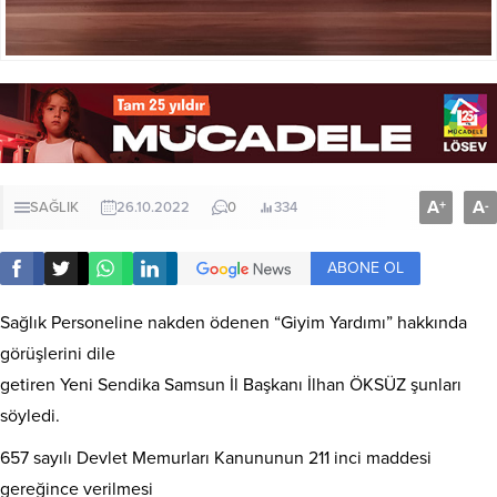
A
A
+
-
SAĞLIK
26.10.2022
0
334
ABONE OL
Sağlık Personeline nakden ödenen “Giyim Yardımı” hakkında
görüşlerini dile
getiren Yeni Sendika Samsun İl Başkanı İlhan ÖKSÜZ şunları
söyledi.
657 sayılı Devlet Memurları Kanununun 211 inci maddesi
gereğince verilmesi