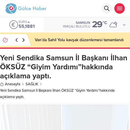
29
EURO
°C
SAMSUN
55,1881
PARÇALI BULUTLU
Van’da Sahil Yolu kavşak düzenlemesi tamamlandı
Yeni Sendika Samsun İl Başkanı İlhan
ÖKSÜZ “Giyim Yardımı”hakkında
açıklama yaptı.
Anasayfa
SAĞLIK
Yeni Sendika Samsun İl Başkanı İlhan ÖKSÜZ “Giyim Yardımı”hakkında
açıklama yaptı.