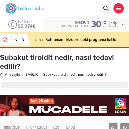
30
EURO
°C
SAMSUN
55,0748
PARÇALI BULUTLU
İsmail Kahraman, İkizdere’deki programa katıldı
Subakut tiroidit nedir, nasıl tedavi
edilir?
Anasayfa
SAĞLIK
Subakut tiroidit nedir, nasıl tedavi edilir?
A
A
+
-
SAĞLIK
04.11.2021
0
102