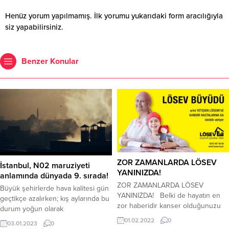
Henüz yorum yapılmamış. İlk yorumu yukarıdaki form aracılığıyla
siz yapabilirsiniz.
Benzer Konular
ZOR ZAMANLARDA LÖSEV
İstanbul, N02 maruziyeti
YANINIZDA!
anlamında dünyada 9. sırada!
ZOR ZAMANLARDA LÖSEV
Büyük şehirlerde hava kalitesi gün
YANINIZDA! Belki de hayatın en
geçtikçe azalırken; kış aylarında bu
zor haberidir kanser olduğunuzu
durum yoğun olarak
veya bir yakınınızın hastalığını
hissedildiğinden, bulunduğumuz
01.02.2022
0
03.01.2023
0
öğrenmek… Bilinmezlerle dolu bir