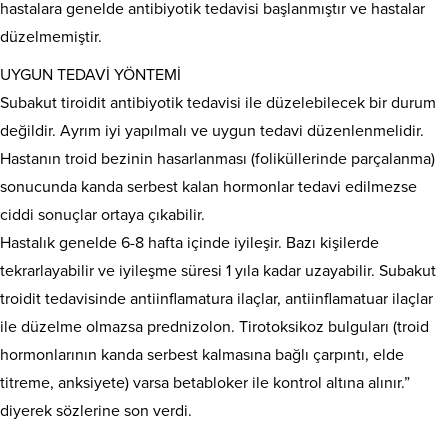
hastalara genelde antibiyotik tedavisi başlanmıştır ve hastalar
düzelmemiştir.
UYGUN TEDAVİ YÖNTEMİ
Subakut tiroidit antibiyotik tedavisi ile düzelebilecek bir durum
değildir. Ayrım iyi yapılmalı ve uygun tedavi düzenlenmelidir.
Hastanın troid bezinin hasarlanması (foliküllerinde parçalanma)
sonucunda kanda serbest kalan hormonlar tedavi edilmezse
ciddi sonuçlar ortaya çıkabilir.
Hastalık genelde 6-8 hafta içinde iyileşir. Bazı kişilerde
tekrarlayabilir ve iyileşme süresi 1 yıla kadar uzayabilir. Subakut
troidit tedavisinde antiinflamatura ilaçlar, antiinflamatuar ilaçlar
ile düzelme olmazsa prednizolon. Tirotoksikoz bulguları (troid
hormonlarının kanda serbest kalmasına bağlı çarpıntı, elde
titreme, anksiyete) varsa betabloker ile kontrol altına alınır.”
diyerek sözlerine son verdi.