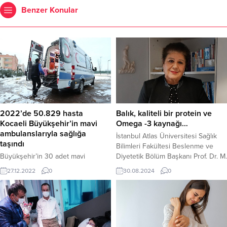
Benzer Konular
2022’de 50.829 hasta
Balık, kaliteli bir protein ve
Kocaeli Büyükşehir’in mavi
Omega -3 kaynağı…
ambulanslarıyla sağlığa
İstanbul Atlas Üniversitesi Sağlık
taşındı
Bilimleri Fakültesi Beslenme ve
Büyükşehir’in 30 adet mavi
Diyetetik Bölüm Başkanı Prof. Dr. M.
ambulansla hizmet verdiği Hasta
Emel Alphan, balık sezonunun
27.12.2022
0
30.08.2024
0
Nakil Hizmetinden 2022 yılında 50
başlaması dolayısıyla yaptığı
bin 829 kişi yararlandı Kocaeli
açıklamada balığın beslenmedeki
Büyükşehir Belediyesi’nin yatalak
yerine ilişkin değerlendirmede
ve yürüyemeyecek haldeki
bulundu.
hastaların sağlık kuruluşlarına,