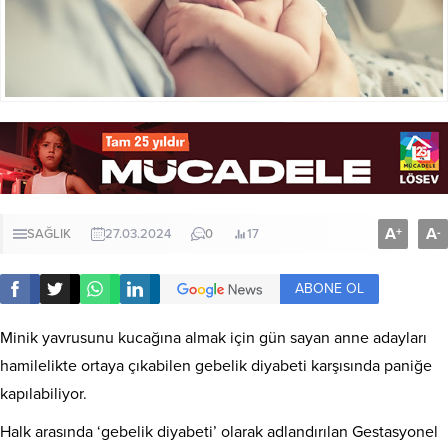
A
A
+
-
SAĞLIK
27.03.2024
0
17
ABONE OL
Minik yavrusunu kucağına almak için gün sayan anne adayları
hamilelikte ortaya çıkabilen gebelik diyabeti karşısında paniğe
kapılabiliyor.
Halk arasında ‘gebelik diyabeti’ olarak adlandırılan Gestasyonel