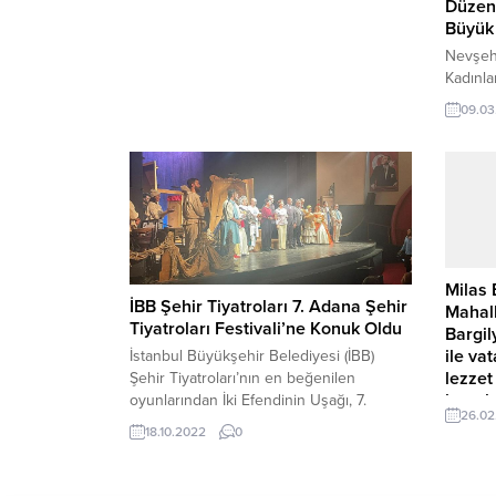
MÜZESİ’Nİ AÇILDIĞINDAN BU YANA 513
Düzenl
BİN KİŞİ ZİYARET ETTİ” -“TARİHİ
Büyük 
HAZİNEMİZİ GELECEK NESİLLERE
Nevşehi
AKTARMA NOKTASINDA ÇOK GÜZEL BİR
Kadınla
ÇALIŞMA” Ulaştırma ve Altyapı Bakanı
‘Kadınl
Abdulkadir Uraloğlu, PTT Pul Müzesi’ni...
09.03
Salonu 
eğlendi
düzenle
İbrahim
yapıldı
Karakül
Nevşehi
Kadınla
Milas 
dağıtıld
İBB Şehir Tiyatroları 7. Adana Şehir
Mahall
Tiyatroları Festivali’ne Konuk Oldu
Bargil
ile va
İstanbul Büyükşehir Belediyesi (İBB)
lezzet
Şehir Tiyatroları’nın en beğenilen
hazırl
oyunlarından İki Efendinin Uşağı, 7.
26.02
Adana Şehir Tiyatroları Festivali’nin açılış
Boğaziç
18.10.2022
0
oyunu olarak Adana seyircisine konuk
organiz
oldu. Carlo Goldoni’nin yazdığı Aslı
Bargily
Öngören’in yönettiği İki Efendinin Uşağı,
sahipli