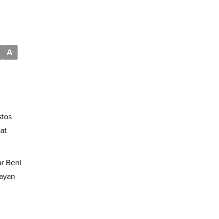
A
-
stos
at
ar Beni
layan