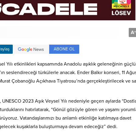
A
+
ABONE OL
aylaş
 Yılı etkinlikleri kapsamında Anadolu aşıklık geleneğinin güçlü
’ın seslendireceği türkülerle anacak. Ender Balkır konseri, 11 Ağu
at Çobanoğlu Açıkhava Tiyatrosu’nda gerçekleştirilecek ve sa
u, UNESCO 2023 Aşık Veysel Yılı nedeniyle geçen aylarda “Dostl
uşturduklarını hatırlatarak, “Gönül gözüyle gören ve yaşamı yorum
yoruz. Vatandaşlarımızı bu anlamlı etkinliğe katılmaya davet
 gelecek kuşaklarla buluşturmaya devam edeceğiz” dedi.