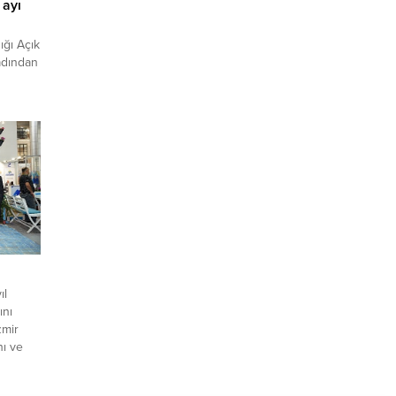
 ayı
ığı Açık
adından
az
isi ile
esine
ına
irli” ve
ıl
ını
zmir
nı ve
Çeşme