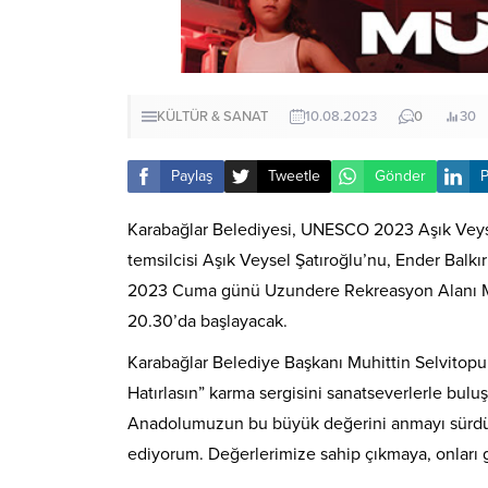
KÜLTÜR & SANAT
10.08.2023
0
30
Paylaş
Tweetle
Gönder
P
Karabağlar Belediyesi, UNESCO 2023 Aşık Veysel
temsilcisi Aşık Veysel Şatıroğlu’nu, Ender Balkır
2023 Cuma günü Uzundere Rekreasyon Alanı Mur
20.30’da başlayacak.
Karabağlar Belediye Başkanı Muhittin Selvitop
Hatırlasın” karma sergisini sanatseverlerle bul
Anadolumuzun bu büyük değerini anmayı sürdürü
ediyorum. Değerlerimize sahip çıkmaya, onları