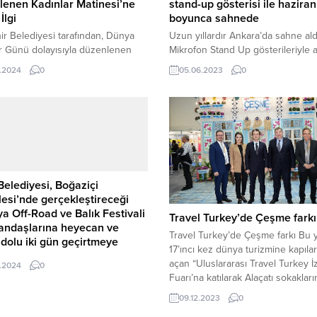
stand-up gösterisi ile haziran
enen Kadınlar Matinesi’ne
boyunca sahnede
İlgi
Uzun yıllardır Ankara’da sahne ald
r Belediyesi tarafından, Dünya
Mikrofon Stand Up gösterileriyle 
r Günü dolayısıyla düzenlenen
söz ettiren Baturay Özdemir, “Bir
ar Matinesi’ büyük ilgi gördü.
05.06.2023
0
.2024
0
Daha” ismini verdiği en yeni göster
dolduran kadınlar gönüllerince
haziran ayı boyunca Türkiye turn
. Nevşehir Belediyesi tarafından
devam ediyor. Yeni nesil stand-up
nen ‘Kadınlar Matinesi’, Damat
komedinin en önemli isimleri aras
 Paşa Kapalı Spor Salonu’nda
adını yazdıran Baturay Özdemir,
. Ünlü sanatçı Veli Erdem
YouTube’dan yayınladığı “Yerli ve K
ah’ın sahne aldığı etkinliğe
“Cevap Hakkı”...
rli kadınlar büyük ilgi gösterdi.
r için sürpriz hediyelerin
Belediyesi, Boğaziçi
ığı ve ikramların...
esi’nde gerçekleştireceği
ya Off-Road ve Balık Festivali
Travel Turkey’de Çeşme farkı
tandaşlarına heyecan ve
Travel Turkey’de Çeşme farkı Bu y
 dolu iki gün geçirtmeye
17’ıncı kez dünya turizmine kapılar
anıyor
açan “Uluslararası Travel Turkey İ
.2024
0
i Mahallesi, Milas Belediyesi
Fuarı’na katılarak Alaçatı sokakları
asyonuyla 9-10 Mart tarihlerinde
plajlarının incecik kumlarını standa
09.12.2023
0
a Off-Road ve Balık Festivali’ne ev
taşıyan Çeşme Belediyesi, ünlü 
ği yapacak. Boğaziçi Mahallesi