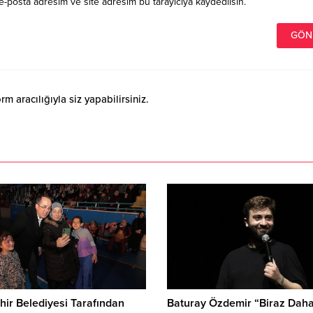
e-posta adresim ve site adresim bu tarayıcıya kaydedilsin.
 aracılığıyla siz yapabilirsiniz.
Baturay Özdemir “Biraz Dah
ir Belediyesi Tarafından