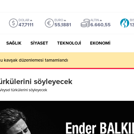
DOLAR
EURO
ALTIN
BI
47,7111
55,1881
6.660,55
1
SAĞLIK
SİYASET
TEKNOLOJİ
EKONOMİ
olu kavşak düzenlemesi tamamlandı
türkülerini söyleyecek
 Veysel türkülerini söyleyecek