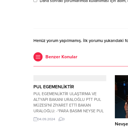
Daha sonraki yorumlarımda kullanılması için adım, 
Henüz yorum yapılmamış. İlk yorumu yukarıdaki form
Benzer Konular
PUL EGEMENLİKTİR
PUL EGEMENLİKTİR ULAŞTIRMA VE
ALTYAPI BAKANI URALOĞLU PTT PUL
MÜZESİ’Nİ ZİYARET ETTİ BAKAN
URALOĞLU: -“PARA BASIMI NEYSE PUL
BASIMI DA EGEMENLİK ADINA AYNI
04.09.2024
0
ANLAMI İFADE EDİYOR” -“PTT PUL
Nevşeh