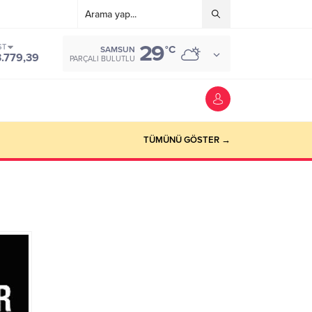
29
ST
°C
SAMSUN
3.779,39
PARÇALI BULUTLU
TÜMÜNÜ GÖSTER →