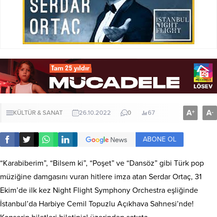
A
A
+
-
KÜLTÜR & SANAT
26.10.2022
0
67
ABONE OL
“Karabiberim”, “Bilsem ki”, “Poşet” ve “Dansöz” gibi Türk pop
müziğine damgasını vuran hitlere imza atan Serdar Ortaç, 31
Ekim’de ilk kez Night Flight Symphony Orchestra eşliğinde
İstanbul’da Harbiye Cemil Topuzlu Açıkhava Sahnesi’nde!