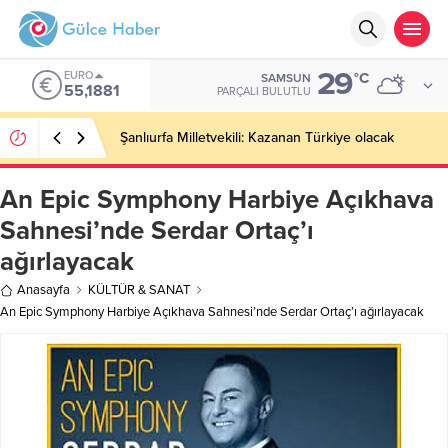
29
EURO
°C
SAMSUN
55,1881
PARÇALI BULUTLU
Şanlıurfa Milletvekili: Kazanan Türkiye olacak
An Epic Symphony Harbiye Açıkhava
Sahnesi’nde Serdar Ortaç’ı
ağırlayacak
Anasayfa
KÜLTÜR & SANAT
An Epic Symphony Harbiye Açıkhava Sahnesi’nde Serdar Ortaç’ı ağırlayacak