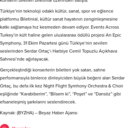
Konserin biletleri biletinial üzerinden satışta.
Türkiye’nin teknoloji odaklı kültür, sanat, spor ve eğlence
platformu Biletinial, kültür sanat hayatının zenginleşmesine
katkı sağlamaya hız kesmeden devam ediyor. Events Across
Turkey’in kült haline gelen uluslararası ödüllü projesi An Epic
Symphony, 31 Ekim Pazartesi günü Türkiye’nin sevilen
seslerinden Serdar Ortaç’ı Harbiye Cemil Topuzlu Açıkhava
Sahnesi’nde ağırlayacak.
Gerçekleştirdiği konserlerin biletleri yok satan, sahne
performansıyla binlerce dinleyiciden büyük beğeni alan Serdar
Ortaç, bu defa ilk kez Night Flight Symhony Orchestra & Choir
eşliğinde “Karabiberim”, “Bilsem ki”, “Poşet” ve “Dansöz” gibi
efsaneleşmiş şarkılarını seslendirecek.
Kaynak: (BYZHA) – Beyaz Haber Ajansı