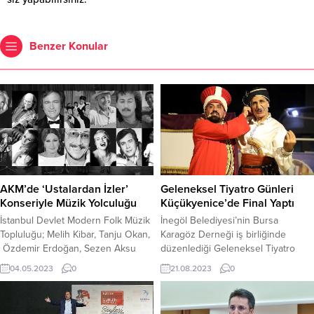
Benzer Konular
AKM’de ‘Ustalardan İzler’
Geleneksel Tiyatro Günleri
Konseriyle Müzik Yolculuğu
Küçükyenice’de Final Yaptı
İstanbul Devlet Modern Folk Müzik
İnegöl Belediyesi’nin Bursa
Topluluğu; Melih Kibar, Tanju Okan,
Karagöz Derneği iş birliğinde
Özdemir Erdoğan, Sezen Aksu
düzenlediği Geleneksel Tiyatro
gibi usta sanatçıların 70’li ve 80’li
Günleri 5 kırsal mahallede
04.05.2023
0
21.08.2023
0
yıllara damga vuran şarkılarını 9
çocuklarla buluştu. Meddah, Orta
Mayıs Salı günü AKM Türk Telekom
Oyunu ve Karagöz gösterileri ile
Opera Salonunda müzikseverlerle
İnegöllü minikler keyifli anlar