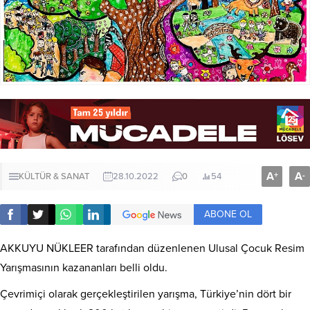
A
A
+
-
KÜLTÜR & SANAT
28.10.2022
0
54
ABONE OL
AKKUYU NÜKLEER tarafından düzenlenen Ulusal Çocuk Resim
Yarışmasının kazananları belli oldu.
Çevrimiçi olarak gerçekleştirilen yarışma, Türkiye’nin dört bir