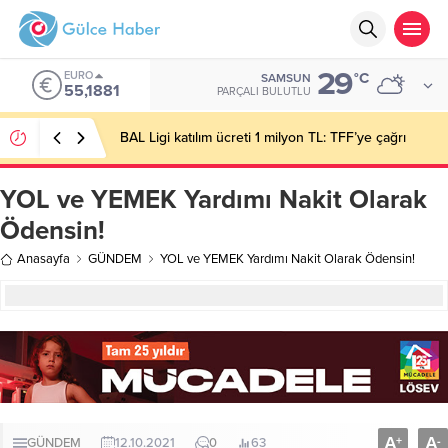
29
EURO
°C
SAMSUN
55,1881
PARÇALI BULUTLU
BAL Ligi katılım ücreti 1 milyon TL: TFF’ye çağrı
YOL ve YEMEK Yardımı Nakit Olarak
Ödensin!
Anasayfa
GÜNDEM
YOL ve YEMEK Yardımı Nakit Olarak Ödensin!
A
A
+
-
GÜNDEM
12.10.2021
0
63