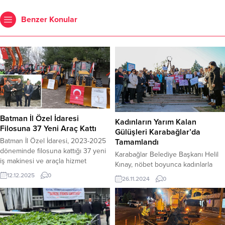
Benzer Konular
Batman İl Özel İdaresi
Kadınların Yarım Kalan
Filosuna 37 Yeni Araç Kattı
Gülüşleri Karabağlar’da
Batman İl Özel İdaresi, 2023-2025
Tamamlandı
döneminde filosuna kattığı 37 yeni
Karabağlar Belediye Başkanı Helil
iş makinesi ve araçla hizmet
Kınay, nöbet boyunca kadınlarla
kapasitesini artırdı. Batman Valisi
birlikte alanda yer aldı ve ofisini
12.12.2025
0
26.11.2024
0
Ekrem Canalp’in katılımıyla İl Özel
parka taşıyarak onlara eşlik etti.
İdaresi’nde, kurumun iş makinesi
parkının güçlendirilmesi amacıyla
düzenlenen araç teslim töreni
yapıldı. Törene İl Özel İdaresi