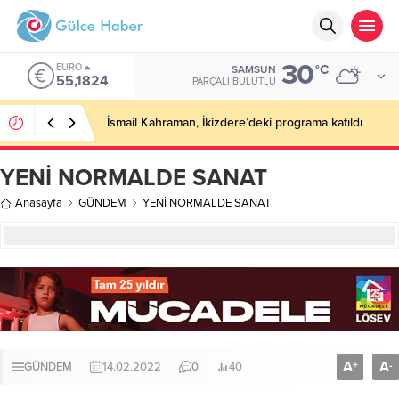
30
EURO
°C
SAMSUN
55,1824
PARÇALI BULUTLU
İsmail Kahraman, İkizdere’deki programa katıldı
YENİ NORMALDE SANAT
Anasayfa
GÜNDEM
YENİ NORMALDE SANAT
A
A
+
-
GÜNDEM
14.02.2022
0
40