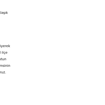
laşık
diyerek
 ilçe
utun
amsinin
oruz.