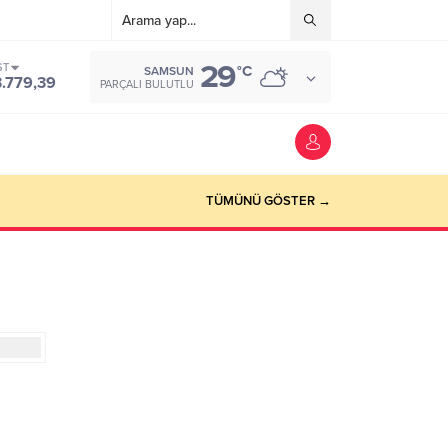
29
ST
°C
SAMSUN
3.779,39
PARÇALI BULUTLU
TÜMÜNÜ GÖSTER →