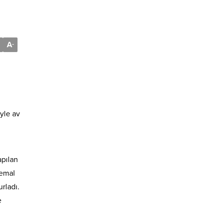
A
-
iyle av
apılan
Kemal
rladı.
e