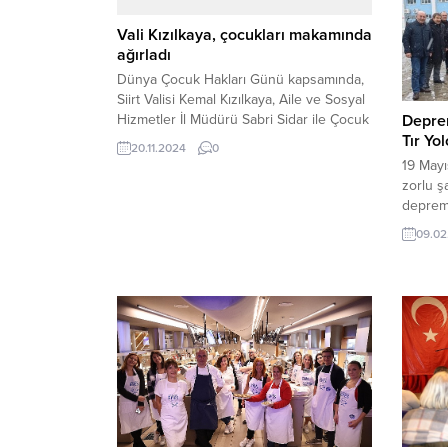
Vali Kızılkaya, çocukları makamında
ağırladı
Dünya Çocuk Hakları Günü kapsamında,
Siirt Valisi Kemal Kızılkaya, Aile ve Sosyal
Deprem
Hizmetler İl Müdürü Sabri Sidar ile Çocuk
Tır Yol
Hakları İl Komitesi üyesi çocukları
20.11.2024
0
makamında ağırladı. 20 Kasım 2024,
19 Mayı
21:32 yayınlandı SİİRT-BHA Dünya Çocuk
zorlu ş
Hakları Günü kapsamında, Siirt...
deprem
kampan
09.02
günkü T
ekmek, 
ısıtıcı,
çamaşırı
bezi, b