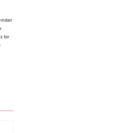
rından
r
z bir
e