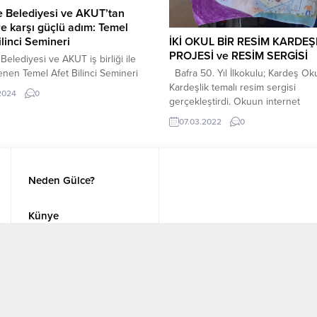
yılının temasını...
 Belediyesi ve AKUT’tan
re karşı güçlü adım: Temel
ilinci Semineri
İKİ OKUL BİR RESİM KARDEŞ
PROJESİ ve RESİM SERGİSİ
elediyesi ve AKUT iş birliği ile
nen Temel Afet Bilinci Semineri
Bafra 50. Yıl İlkokulu; Kardeş Oku
ştirildi.
Kardeşlik temalı resim sergisi
.2024
0
gerçekleştirdi. Okuun internet
sayfasından yaplan konuyla ilgili 
07.03.2022
0
şöyle: ” Samsun İl Milli Eğitim
Müdürlüğümiüz tarafından uygul
konulan ” Güne Bakan Okullar K
Okullar ” projesi kapsamında kar
Neden Gülce?
okulumuz Özel Aday İlkokulu ile 
ayı etkinliğimiz olan ” Kardeşlik...
Künye