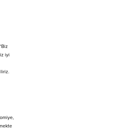
“Biz
z iyi
iriz.
nomiye,
şmekte