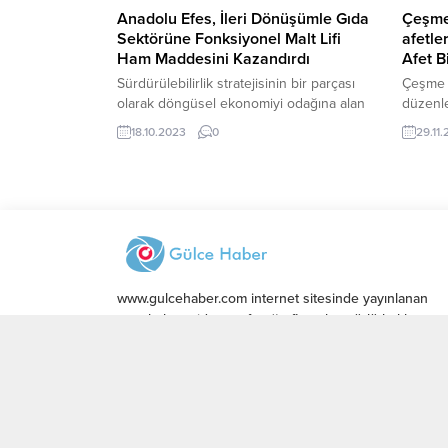
Anadolu Efes, İleri Dönüşümle Gıda
Çeşme
Sektörüne Fonksiyonel Malt Lifi
afetle
Ham Maddesini Kazandırdı
Afet B
Sürdürülebilirlik stratejisinin bir parçası
Çeşme B
olarak döngüsel ekonomiyi odağına alan
düzenle
Anadolu Efes, ileri dönüşüm yöntemiyle
gerçekle
18.10.2023
0
29.11
katma değerli bir ham madde olan
fonksiyonel malt lifini gıda sektörüne
kazandırdı. Endüstrinin yan ürünü olan
malt posasının fonksiyonel malt lifine
dönüştürülebilmesi için Anadolu Efes
2020 yılından bu yana AR-GE çalışmaları
yürütüyordu. 16 Ekim Dünya Gıda...
www.gulcehaber.com internet sitesinde yayınlanan
yazı, haber, video ve fotoğrafların her türlü hakkı
Gülce Medya’ya aittir. İzin alınmadan, kaynak
gösterilerek dahi iktibas edilemez.