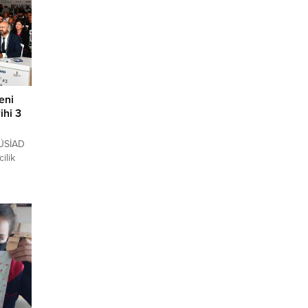
eni
ihi 3
TÜSİAD
ilik
Bilişim
ledi.
resi
İzmir
D
yata
r, 2023