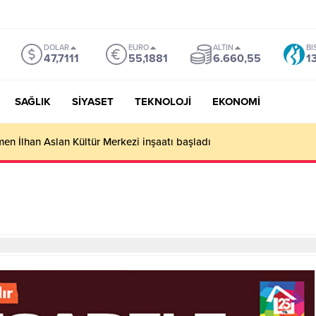
DOLAR
EURO
ALTIN
BI
47,7111
55,1881
6.660,55
1
SAĞLIK
SİYASET
TEKNOLOJİ
EKONOMİ
en İlhan Aslan Kültür Merkezi inşaatı başladı