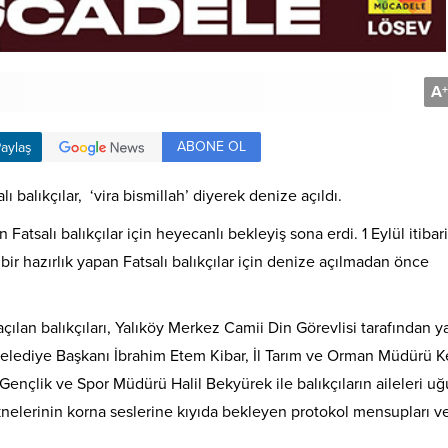
A
+
ABONE OL
aylaş
ı balıkçılar, ‘vira bismillah’ diyerek denize açıldı.
atsalı balıkçılar için heyecanlı bekleyiş sona erdi. 1 Eylül itibar
bir hazırlık yapan Fatsalı balıkçılar için denize açılmadan önce
çılan balıkçıları, Yalıköy Merkez Camii Din Görevlisi tarafından y
elediye Başkanı İbrahim Etem Kibar, İl Tarım ve Orman Müdürü 
Gençlik ve Spor Müdürü Halil Bekyürek ile balıkçıların aileleri uğu
knelerinin korna seslerine kıyıda bekleyen protokol mensupları v