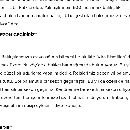
n TL bir katkısı oldu. Yaklaşık 6 bin 500 insanımız balıkçılık
 bin civarında amatör balıkçılık belgesi olan balıkçımız var. Yak
yor.” dedi.
SEZON GEÇİRİRİZ”
alıkçılarımızın av yasağının bitmesi ile birlikte ‘Vira Bismillah’ 
amak üzere Yalıköy’deki balıkçı barınağımızda bulunuyoruz. Bu yıl
e güzel bir uğurlama yapalım dedik. Reislerimiz geçen yıl palam
 tuttu. Bol palamutlu bir sezon geçirmiştik. Bu yıl da özellikle h
ol hamsili bir sezon geçiririz. Kendilerine bereketli bir sezon diliy
 üzere tüm hemşehrilerimize hayırlı olmasını diliyorum. Rabbim,
avuşmalarını nasip eylesin.” diye konuştu.
IDIR”