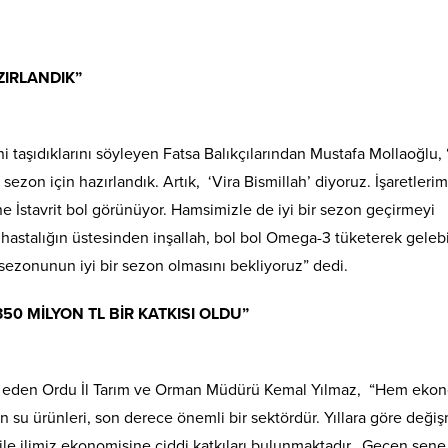
ZIRLANDIK”
i taşıdıklarını söyleyen Fatsa Balıkçılarından Mustafa Mollaoğlu, 
ezon için hazırlandık. Artık, ‘Vira Bismillah’ diyoruz. İşaretlerimi
e İstavrit bol görünüyor. Hamsimizle de iyi bir sezon geçirmeyi
 hastalığın üstesinden inşallah, bol bol Omega-3 tüketerek gelebil
ezonunun iyi bir sezon olmasını bekliyoruz” dedi.
50 MİLYON TL BİR KATKISI OLDU”
ade eden Ordu İl Tarım ve Orman Müdürü Kemal Yılmaz, “Hem eko
 su ürünleri, son derece önemli bir sektördür. Yıllara göre deği
lik ile ilimiz ekonomisine ciddi katkıları bulunmaktadır. Geçen sene