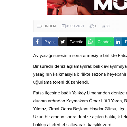
GÜNDEM
01.09.2021
0
38
Paylaş
Tweetle
Gönder
P
Av yasağı süresinin sona ermesiyle birlikte Fatsal
Bir süredir deniz açılamayarak balık avlayamayan F
yasağının kalkmasıyla birlikte sezona heyecanlı 
uğurlama töreni düzenlendi.
Fatsa ilçesine bağlı Yalıköy Limanından denize a
duanın ardından Kaymakam Ömer Lütfi Yaran, B
Yılmaz, Ziraat Odası Başkanı Haydar Gürsu, İlçe 
Uzun bir aradan sonra denize açılan balıkçık te
balıkçı aileleri el sallayarak karşılık verdi.