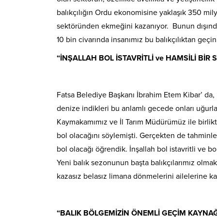
balıkçılığın Ordu ekonomisine yaklaşık 350 milyo
sektöründen ekmeğini kazanıyor. Bunun dışında 4
10 bin civarında insanımız bu balıkçılıktan geçini
“İNŞALLAH BOL İSTAVRİTLİ ve HAMSİLİ BİR 
Fatsa Belediye Başkanı İbrahim Etem Kibar’ da, “B
denize indikleri bu anlamlı gecede onları uğurl
Kaymakamımız ve İl Tarım Müdürümüz ile birlikt
bol olacağını söylemişti. Gerçekten de tahminler
bol olacağı öğrendik. İnşallah bol istavritli ve b
Yeni balık sezonunun başta balıkçılarımız olmak
kazasız belasız limana dönmelerini ailelerine k
“BALIK BÖLGEMİZİN ÖNEMLİ GEÇİM KAYNAĞ