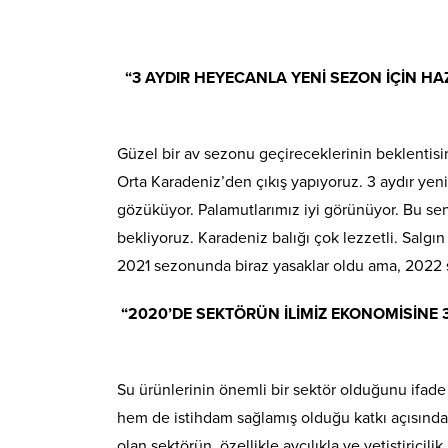
“3 AYDIR HEYECANLA YENİ SEZON İÇİN HA
Güzel bir av sezonu geçireceklerinin beklentisin
Orta Karadeniz’den çıkış yapıyoruz. 3 aydır yeni s
gözüküyor. Palamutlarımız iyi görünüyor. Bu sen
bekliyoruz. Karadeniz balığı çok lezzetli. Salgın
2021 sezonunda biraz yasaklar oldu ama, 2022 s
“2020’DE SEKTÖRÜN İLİMİZ EKONOMİSİNE 3
Su ürünlerinin önemli bir sektör olduğunu if
hem de istihdam sağlamış olduğu katkı açısından
olan sektörün, özellikle avcılıkla ve yetiştirici