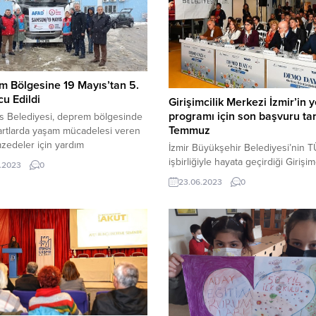
 Bölgesine 19 Mayıs’tan 5.
cu Edildi
Girişimcilik Merkezi İzmir’in y
programı için son başvuru tar
s Belediyesi, deprem bölgesinde
Temmuz
artlarda yaşam mücadelesi veren
zedeler için yardım
İzmir Büyükşehir Belediyesi’nin 
yasına bu günde devam etti. Bu
işbirliğiyle hayata geçirdiği Girişimc
.2023
0
IR’a kuru gıda başta olmak üzere
Merkezi İzmir, 2023 yılı temasını “
23.06.2023
0
su, soba, odun, kömür, katalitik
Teknolojileri Programı” olarak belir
 atkı, bere, çorap, eldiven, içlik ve iç
Girişimciler projelerini 3 Temmuz
, kışlık kıyafet, hasta bezi, bebek
Pazartesi gününe kadar
ebek maması, powerbank,...
“girisimcilikmerkezi.izmir.bel.tr” ad
üzerinden merkeze iletebilecek. 
Büyükşehir Belediyesi’nin TÜSİA
işbirliği ile İzmir’in girişimcilik
dönüşümüne yön vermesi için ha
geçirdiği Girişimcilik Merkezi İzmi