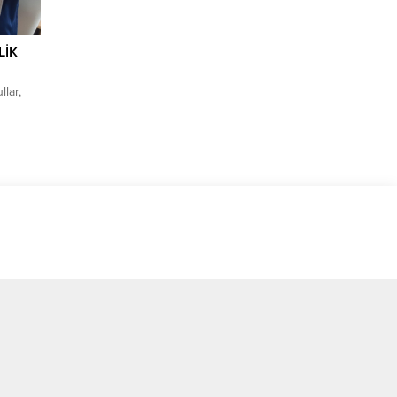
LİK
llar,
açıklama
amaya
ardeş
deş
Şubat