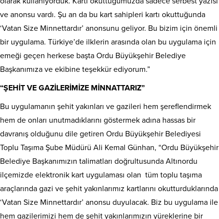
olarak kullanıyorduk. Kartı okuttuğumuzda sadece serbest yazısı
ve anonsu vardı. Şu an da bu kart sahipleri kartı okuttuğunda
‘Vatan Size Minnettardır’ anonsunu geliyor. Bu bizim için önemli
bir uygulama. Türkiye’de ilklerin arasında olan bu uygulama için
emeği geçen herkese başta Ordu Büyükşehir Belediye
Başkanımıza ve ekibine teşekkür ediyorum.”
“ŞEHİT VE GAZİLERİMİZE MİNNATTARIZ”
Bu uygulamanın şehit yakınları ve gazileri hem şereflendirmek
hem de onları unutmadıklarını göstermek adına hassas bir
davranış olduğunu dile getiren Ordu Büyükşehir Belediyesi
Toplu Taşıma Şube Müdürü Ali Kemal Günhan, “Ordu Büyükşehir
Belediye Başkanımızın talimatları doğrultusunda Altınordu
ilçemizde elektronik kart uygulaması olan tüm toplu taşıma
araçlarında gazi ve şehit yakınlarımız kartlarını okutturduklarında
‘Vatan Size Minnettardır’ anonsu duyulacak. Biz bu uygulama ile
hem gazilerimizi hem de şehit yakınlarımızın yüreklerine bir