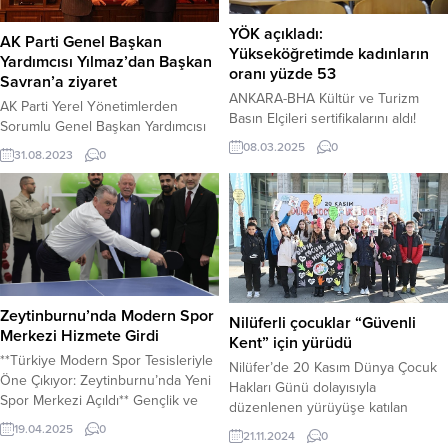
YÖK açıkladı:
AK Parti Genel Başkan
Yükseköğretimde kadınların
Yardımcısı Yılmaz’dan Başkan
oranı yüzde 53
Savran’a ziyaret
ANKARA-BHA Kültür ve Turizm
AK Parti Yerel Yönetimlerden
Basın Elçileri sertifikalarını aldı!
Sorumlu Genel Başkan Yardımcısı
Yükseköğretim Kurulu (YÖK),
Yusuf Ziya Yılmaz bir dizi ziyaret ve
08.03.2025
0
31.08.2023
0
Türkiye’deki yükseköğretimde
program için geldiği Nevşehir’de
kadınların artan rolüne dikkat
Belediye Başkanı Dr. Mehmet
çeken bir açıklama yaptı. Kurumun
Savran’ı ziyaret etti. AK Parti Genel
2024 yılı Üniversite İzleme ve
Başkan Yardımcısı Yılmaz’ı,
Değerlendirme Genel Raporu
Nevşehir Belediye Başkanı Dr.
verilerine dayanarak yaptığı yazılı
Mehmet Savran ile birlikte başkan
açıklamada, kadınların hem öğrenci
yardımcıları Nafiz Dirikoç, Ersin Erol
hem de akademisyen olarak
ve Furkan Feralan karşıladı....
Zeytinburnu’nda Modern Spor
yükseköğretimde önemli bir yer
Nilüferli çocuklar “Güvenli
Merkezi Hizmete Girdi
edindiği vurgulandı. Açıklamaya
Kent” için yürüdü
göre,...
**Türkiye Modern Spor Tesisleriyle
Nilüfer’de 20 Kasım Dünya Çocuk
Öne Çıkıyor: Zeytinburnu’nda Yeni
Hakları Günü dolayısıyla
Spor Merkezi Açıldı** Gençlik ve
düzenlenen yürüyüşe katılan
Spor Bakanı Dr. Osman Aşkın Bak,
çocuklar, “Güvenli bir gelecek için
19.04.2025
0
21.11.2024
0
Türkiye’nin en modern spor
güvenli bir kent” talebiyle bir araya