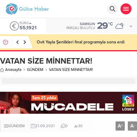
29
EURO
°C
SAMSUN
55,1921
PARÇALI BULUTLU
Ovit Yayla Şenlikleri final programıyla sona erdi
VATAN SİZE MİNNETTAR!
Anasayfa
GÜNDEM
VATAN SİZE MİNNETTAR!
A
A
+
-
GÜNDEM
21.09.2021
0
30