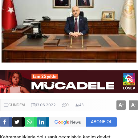
A
A
+
-
GÜNDEM
13.06.2022
0
43
ABONE OL
Kahramanlıklarla dolu şanlı geçmişiyle kadim devlet