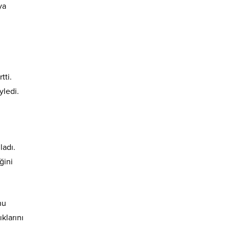
ya
tti.
yledi.
ladı.
ğini
nu
ıklarını