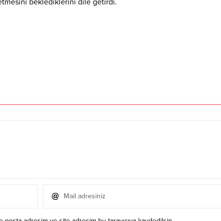
tmesini beklediklerini dile getirdi.
e-posta adresim ve site adresim bu tarayıcıya kaydedilsin.