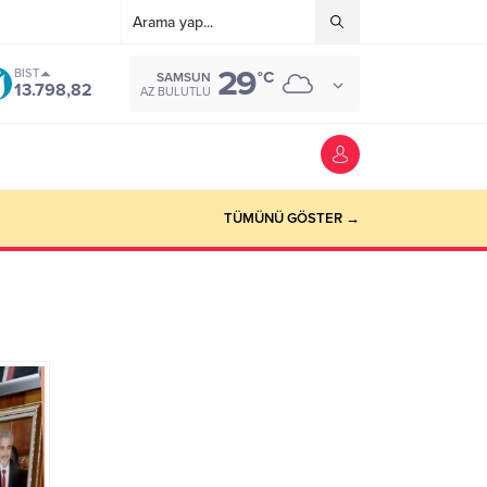
29
BIST
°C
SAMSUN
13.798,82
AZ BULUTLU
TÜMÜNÜ GÖSTER →