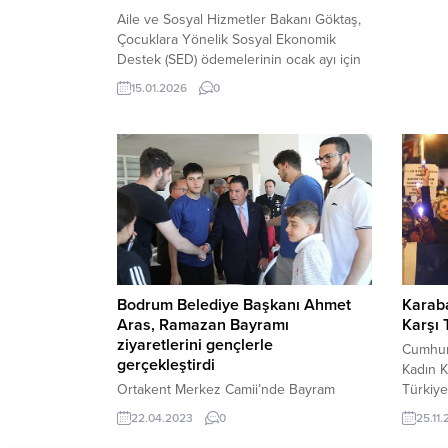
kaybett
Aile ve Sosyal Hizmetler Bakanı Göktaş,
Sanayi 
Çocuklara Yönelik Sosyal Ekonomik
Edinile
Destek (SED) ödemelerinin ocak ayı için
D400 ka
hesaplara yatırıldığını ve şubat ayında
15.01.2026
0
Hüseyin
artışlı olarak ödeneceğini duyurdu. Aile
plakalı..
ve Sosyal Hizmetler Bakanı Mahmut
Koca, çocukların farklı ihtiyaçlarını
karşılamak amacıyla sosyal hizmetlerin
çeşitlendirildiğini ve bu çalışmalara özel
önem verdiklerini belirtti. Bakan Göktaş,
çocukların...
Bodrum Belediye Başkanı Ahmet
Karaba
Aras, Ramazan Bayramı
Karşı 
ziyaretlerini gençlerle
Cumhuri
gerçekleştirdi
Kadın K
Ortakent Merkez Camii’nde Bayram
Türkiye
Namazını kılan Başkan Ahmet Aras, daha
amaçlay
22.04.2023
0
25.11
sonra Cumhuriyet Halk Partisi (CHP)
Yürüyor