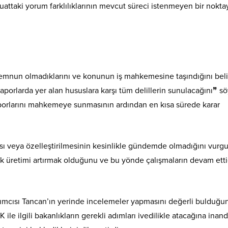
vzuattaki yorum farklılıklarının mevcut süreci istenmeyen bir nokta
nun olmadıklarını ve konunun iş mahkemesine taşındığını belir
raporlarda yer alan hususlara karşı tüm delillerin sunulacağını❞ sö
raporlarını mahkemeye sunmasının ardından en kısa sürede karar
ı veya özelleştirilmesinin kesinlikle gündemde olmadığını vurgu
arak üretimi artırmak olduğunu ve bu yönde çalışmaların devam etti
ımcısı Tancan’ın yerinde incelemeler yapmasını değerli bulduğu
K ile ilgili bakanlıkların gerekli adımları ivedilikle atacağına inand