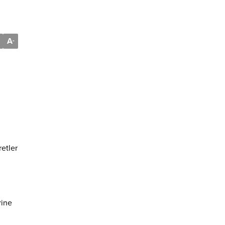
A
-
etler
rine