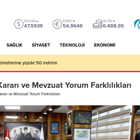
DOLAR
EURO
ALTIN
47,5939
54,9646
6.488,95
SAĞLIK
SİYASET
TEKNOLOJİ
EKONOMİ
mu Genel Müdürü Çay, Bursa’da gazetecilerle buluştu
rarı ve Mevzuat Yorum Farklılıkları
arı ve Mevzuat Yorum Farklılıkları