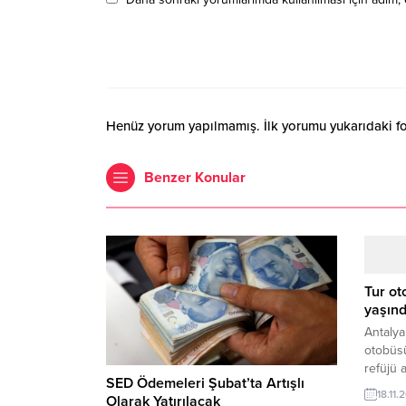
Henüz yorum yapılmamış. İlk yorumu yukarıdaki form
Benzer Konular
Tur ot
yaşınd
Antalya
otobüsü
refüjü 
SED Ödemeleri Şubat’ta Artışlı
araçta 
18.11.
Olarak Yatırılacak
sürücüs