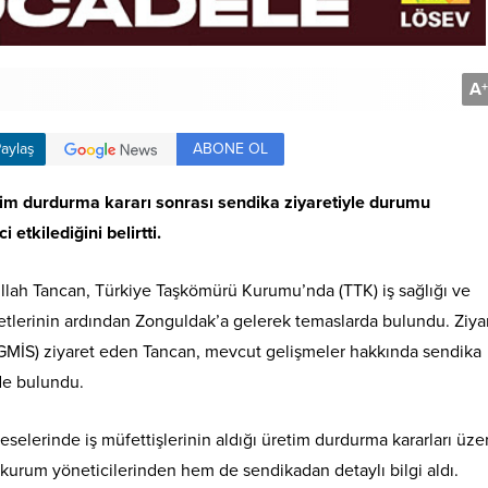
A
+
ABONE OL
aylaş
tim durdurma kararı sonrası sendika ziyaretiyle durumu
etkilediğini belirtti.
ullah Tancan, Türkiye Taşkömürü Kurumu’nda (TTK) iş sağlığı ve
etlerinin ardından Zonguldak’a gelerek temaslarda bulundu. Ziyar
(GMİS) ziyaret eden Tancan, mevcut gelişmeler hakkında sendika
nde bulundu.
elerinde iş müfettişlerinin aldığı üretim durdurma kararları üze
urum yöneticilerinden hem de sendikadan detaylı bilgi aldı.