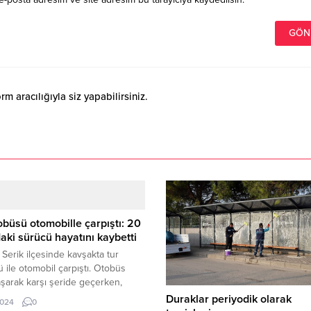
 aracılığıyla siz yapabilirsiniz.
obüsü otomobille çarpıştı: 20
aki sürücü hayatını kaybetti
 Serik ilçesinde kavşakta tur
 ile otomobil çarpıştı. Otobüs
aşarak karşı şeride geçerken,
sıkışan 20 yaşındaki otomobil
Duraklar periyodik olarak
2024
0
ü kaldırıldığı hastanede hayatını