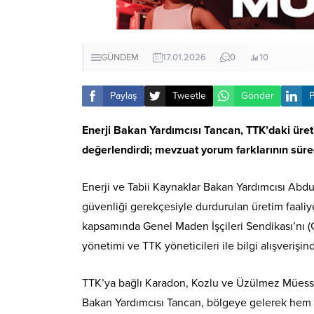
GÜNDEM
17.01.2026
0
10
Paylaş
Tweetle
Gönder
P
Enerji Bakan Yardımcısı Tancan, TTK’daki üre
değerlendirdi; mevzuat yorum farklarının süreci 
Enerji ve Tabii Kaynaklar Bakan Yardımcısı Abd
güvenliği gerekçesiyle durdurulan üretim faaliy
kapsamında Genel Maden İşçileri Sendikası’nı 
yönetimi ve TTK yöneticileri ile bilgi alışverişi
TTK’ya bağlı Karadon, Kozlu ve Üzülmez Müesses
Bakan Yardımcısı Tancan, bölgeye gelerek hem k