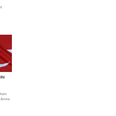
nt
ihi
kanı
ü Anma
la
in
 eşiğe