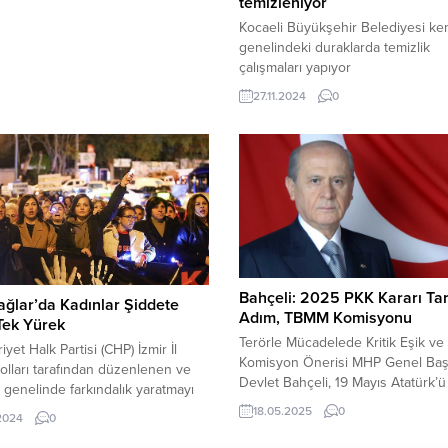
temizleniyor
i. Kaza, Serik ilçesi Yeni Mahalle
Kocaeli Büyükşehir Belediyesi ke
Kavşağı’nda meydana geldi.
genelindeki duraklarda temizlik
n bilgiye göre, Antalya-Alanya
çalışmaları yapıyor
rayolunda ışıklı kavşakta
27.11.2024
0
 K. (30) idaresindeki 07 BKP 115
.
Bahçeli: 2025 PKK Kararı Tar
ğlar’da Kadınlar Şiddete
Adım, TBMM Komisyonu
Tek Yürek
Terörle Mücadelede Kritik Eşik ve
yet Halk Partisi (CHP) İzmir İl
Komisyon Önerisi MHP Genel Baş
olları tarafından düzenlenen ve
Devlet Bahçeli, 19 Mayıs Atatürk’
 genelinde farkındalık yaratmayı
Gençlik ve Spor Bayramı dolayısıy
an “Kırık Saçlar Özgürlüğe
18.05.2025
0
.2024
0
yaptığı yazılı açıklamada, Türkiye’n
” hareketi, Karabağlar’da büyük
terörle mücadelesinde önemli bir