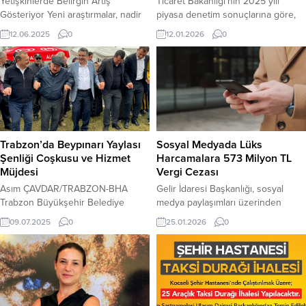
Yetişkinlerde Belirgin Artış
Ticaret Bakanlığı’nın 2025 yılı
Gösteriyor Yeni araştırmalar, nadir
piyasa denetim sonuçlarına göre,
görülen apandis kanseri vakalarının
haksız uygulamalar ve fahiş fiyat
12.06.2025
0
12.01.2026
0
özellikle 1970 sonrası doğan genç
nedeniyle 2,6 milyar lirayı aşan idari
yetişkinlerde üç ila dört kat arttığını
para cezası uygulandı. Ticaret
ortaya koyuyor. Teşhisi zor olan bu
Bakanlığı, 2025 yılı piyasa denetim
kanser türündeki artış, sindirim
sonuçlarını yayımlayarak, iç
sistemi kanserlerindeki genel
piyasadaki istikrarı bozabilecek
yükseliş trendinin bir parçası olarak
uygulamalara karşı denetimlerin
endişe yaratıyor. Gençlerde
devam ettiğini duyurdu. Bu
Apandis Kanseri Oranları Artıyor...
kapsamda, 1 Ocak ile 31 Aralık
Trabzon’da Beypınarı Yaylası
Sosyal Medyada Lüks
2025 tarihleri arasında...
Şenliği Coşkusu ve Hizmet
Harcamalara 573 Milyon TL
Müjdesi
Vergi Cezası
Asım ÇAVDAR/TRABZON-BHA
Gelir İdaresi Başkanlığı, sosyal
Trabzon Büyükşehir Belediye
medya paylaşımları üzerinden
Başkanı Ahmet Metin Genç,
yaptığı denetimlerde, beyan edilen
09.07.2025
0
25.01.2026
0
Vakfıkebir’in Beypınarı Yaylası’nda
gelirlerle uyumsuz lüks harcamaları
düzenlenen açılış şenliğine
tespit ederek geçen yıl 573 milyon
katılarak bölgeye yapılan hizmetleri
lira tutarında ceza uyguladı. Gelir
değerlendirdi ve ata yadigarı
İdaresi Başkanlığı (GİB), dijital
topraklara sahip çıkma mesajı verdi.
mecralarda yer alan ve gelir
Trabzon Büyükşehir Belediye
düzeyleriyle uyumsuz olabilecek