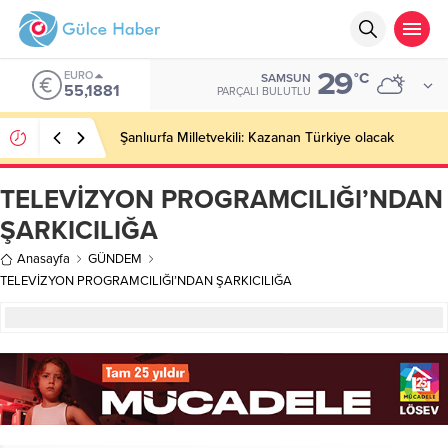
29
EURO
°C
SAMSUN
55,1881
PARÇALI BULUTLU
Şanlıurfa Milletvekili: Kazanan Türkiye olacak
TELEVİZYON PROGRAMCILIĞI’NDAN
ŞARKICILIĞA
Anasayfa
GÜNDEM
TELEVİZYON PROGRAMCILIĞI’NDAN ŞARKICILIĞA