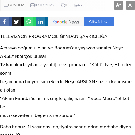
A
A
+
-
GÜNDEM
07.07.2022
0
45
ABONE OL
TELEVİZYON PROGRAMCILIĞI’NDAN ŞARKICILIĞA
Amasya doğumlu olan ve Bodrum’da yaşayan sanatçı Neşe
ARSLAN;birçok ulusal
Tv kanalında yıllarca yaptığı gezi programı ‘’Kültür Neşesi’’nden
sonra
başarılarına bir yenisini ekledi.*Neşe ARSLAN sözleri kendisine
ait olan
‘’Aklım Firarda’’isimli ilk single çalışmasını ‘’Voce Music’’etiketi
ile
müzikseverlerin beğenisine sundu.*
Daha henüz 11 yaşındayken,tiyatro sahnelerine merhaba diyen