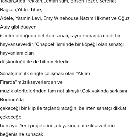
Tarkan,Ajda Pekkan,Leman sam, Birsen Tezer, Serenat
Bağcan,Yıldız Tilbe,
Adele, Yasmin Levi, Emy Winehouse,Nazım Hikmet ve Oğuz
Atay gibi duayen
isimler olduğunu belirten sanatçı aynı zamanda ciddi bir
hayvanseverdir.’’Chappel’’isminde bir köpeği olan sanatçı
hayvanlara olan
düşkünlüğü ile de bilinmektedir.
Sanatçının ilk single çalışması olan ‘’Aklım
Firarda’’müzikseverlerden ve
müzik otoritelerinden tam not almıştır.Çok yakında şarkısını
Bodrum’da
çekeceği bir klip ile taçlandıracağını belirten sanatçı dikkat
çekeceğe
benziyor.Yeni projelerini çok yakında müzikseverlerin
beğenisine sunacak