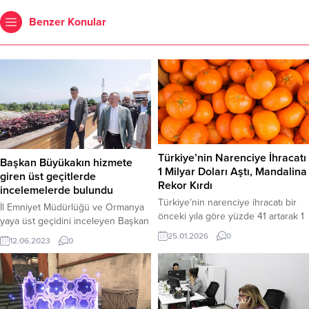
Benzer Konular
Türkiye’nin Narenciye İhracatı
Başkan Büyükakın hizmete
1 Milyar Doları Aştı, Mandalina
giren üst geçitlerde
Rekor Kırdı
incelemelerde bulundu
Türkiye’nin narenciye ihracatı bir
İl Emniyet Müdürlüğü ve Ormanya
önceki yıla göre yüzde 41 artarak 1
yaya üst geçidini inceleyen Başkan
milyar doların üzerine çıkarken,
Büyükakın, modern yaya üst geçidi
25.01.2026
0
12.06.2023
0
mandalina ihracatı değer bazında
inşaatlarının devam edeceğini
yüzde 92’lik rekor bir yükseliş
söyledi Kocaeli Büyükşehir
kaydetti. Türkiye’nin narenciye
Belediyesi, vatandaşın hayatını
ihracatından elde edilen gelir,
kolaylaştıracak, yaşam standardını
önceki yılki 1 milyar 45 milyon
artıracak projeleri hayata