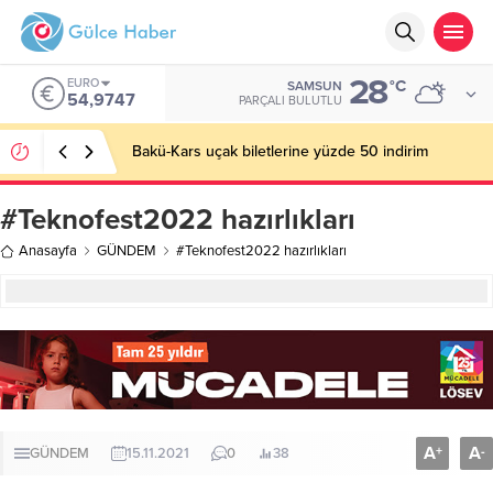
28
EURO
°C
SAMSUN
54,9747
PARÇALI BULUTLU
Bakü-Kars uçak biletlerine yüzde 50 indirim
#Teknofest2022 hazırlıkları
Anasayfa
GÜNDEM
#Teknofest2022 hazırlıkları
A
A
+
-
GÜNDEM
15.11.2021
0
38