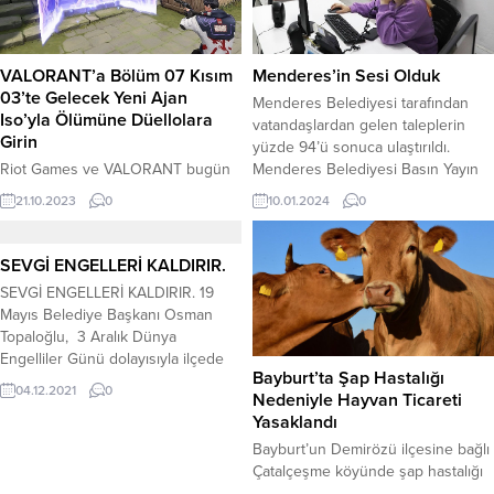
dolarlık seviyeye kıyasla yüzde 41
geçirmeye devam ediyor. Bu
artış göstererek yeni bir düzeye
kapsamda Büyükşehir, Başiskele D-
ulaştı. Bu artışta...
100 Karayolu Yeni Gölcük Yolu
VALORANT’a Bölüm 07 Kısım
Menderes’in Sesi Olduk
üzerindeki İl Emniyet Müdürlüğü
03’te Gelecek Yeni Ajan
hizmet binasına ulaşımı
Menderes Belediyesi tarafından
Iso’yla Ölümüne Düellolara
sağlayacak...
vatandaşlardan gelen taleplerin
Girin
yüzde 94’ü sonuca ulaştırıldı.
Riot Games ve VALORANT bugün
Menderes Belediyesi Basın Yayın
yeni ajan Iso’yu oyunculara tanıttı.
ve Halkla İlişkiler Müdürlüğü
21.10.2023
0
10.01.2024
0
Çinli kiralık suikastçı Iso
tarafından sürdürülen çalışmalar
düşmanların saflarını darmadağın
kapsamında ilçe genelinde
etmek için bir akış haline girer.
vatandaşlardan gelen talepler
SEVGİ ENGELLERİ KALDIRIR.
Çevredeki enerjiyi yeniden
sonuçsuz kalmadı. Talepler yerine
SEVGİ ENGELLERİ KALDIRIR. 19
şekillendirerek kurşun geçirmez bir
getiriliyor Menderesli vatandaşlar
Mayıs Belediye Başkanı Osman
kalkana dönüştüren Iso odağını
tarafından Menderes Belediyesi
Topaloğlu, 3 Aralık Dünya
yitirmeden bir sonraki ölümüne
sosyal medya hesaplarına 20 bin
Engelliler Günü dolayısıyla ilçede
düellosuna ilerler. Iso’nun
716, WhatsApp ihbar hattına 18.685,
Bayburt’ta Şap Hastalığı
yaşayan engelli vatandaşları
yetenekleri şu şekilde: Çelik İrade
talep ve şikayet...
04.12.2021
0
Nedeniyle Hayvan Ticareti
evlerinde ziyaret etti. Engellerin
(E) Bir odaklanma...
Yasaklandı
sevgiyle ve empatiyle
aşılabileceğini belirten Başkan
Bayburt’un Demirözü ilçesine bağlı
Topaloğlu, “ Hayattaki tüm
Çatalçeşme köyünde şap hastalığı
engellerin sevgi ve empatiyle
tespit edilmesi üzerine, hastalığın