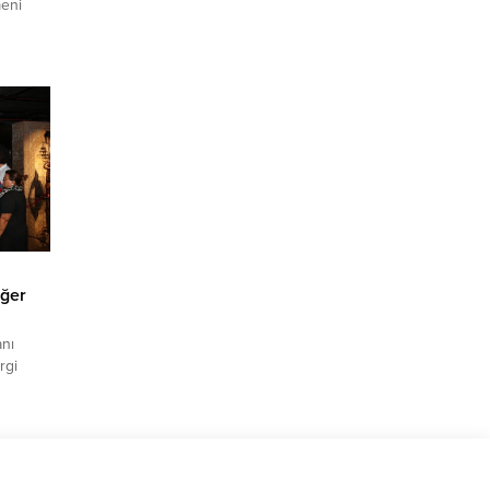
eni
de
ında
in’in
yeti
n
eğer
nı
rgi
misafir
atacak
larını
nda