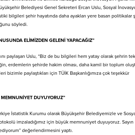
üyükşehir Belediyesi Genel Sekreteri Ercan Uslu, Sosyal İnovasy
stiki bilgileri şehir hayatında daha ayakları yere basan politikalar 
uğunu söyledi.
NUSUNDA ELİMİZDEN GELENİ YAPACAĞIZ”
ını paylaşan Uslu, “Biz de bu bilgileri hem yatay olarak şehrin te
iğin, erdemlerin şehirde hakim olması, daha kamil bir toplum olu
ri bizimle paylaştıkları için TÜİK Başkanlığımıza çok teşekkür
ÇİN MEMNUNİYET DUYUYORUZ”
kiye İstatistik Kurumu olarak Büyükşehir Belediyemizle ve Sosya
i protokolü imzaladığımız için büyük memnuniyet duyuyoruz. Sayın
 ediyorum” değerlendirmesini yaptı.