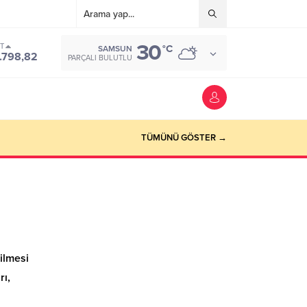
30
ST
°C
SAMSUN
.798,82
PARÇALI BULUTLU
TÜMÜNÜ GÖSTER →
ilmesi
rı,