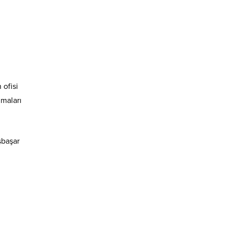
 ofisi
nmaları
şbaşar