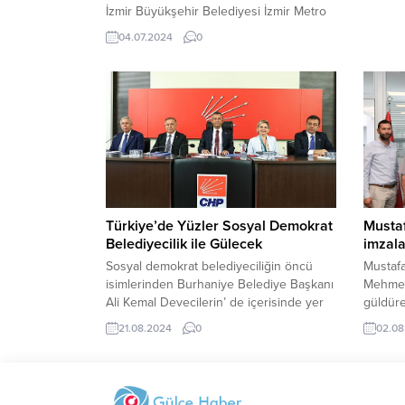
GFCM T
İzmir Büyükşehir Belediyesi İzmir Metro
TAM UY
AŞ, Evka-3-Narlıdere Kaymakamlık
04.07.2024
0
ULUSA
arasında hizmet veren İzmir Metrosu’nun
ULUSL
Üçyol İstasyonu’ndaki yürüyen
UYUMU
merdivenlerin tamamında kontrol ve
KONUL
bakım çalışması başlattı.
PERFO
ÜRÜNLE
Türkiye’de Yüzler Sosyal Demokrat
Mustaf
Belediyecilik ile Gülecek
imzala
Sosyal demokrat belediyeciliğin öncü
Mustaf
isimlerinden Burhaniye Belediye Başkanı
Mehmet 
Ali Kemal Devecilerin’ de içerisinde yer
güldüre
aldığı Sosyal Demokrat Belediyecilik
geçirdi
21.08.2024
0
02.08
Eşgüdüm Konseyi (SODEMBEK), ilk
Temmuz 
toplantısını Ankara’da Cumhuriyet Halk
müjdele
Partisi Genel Merkez binasında
atıldı.
gerçekleştirdi.
Teknolo