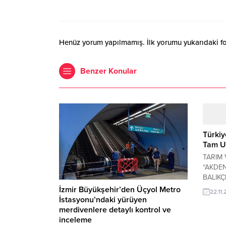
Henüz yorum yapılmamış. İlk yorumu yukarıdaki form
Benzer Konular
Türkiy
Tam U
TARIM 
“AKDEN
BALIKÇ
YETİŞT
İzmir Büyükşehir’den Üçyol Metro
22.11
SÜRDÜ
İstasyonu’ndaki yürüyen
BENİM
merdivenlere detaylı kontrol ve
YAKLAŞ
inceleme