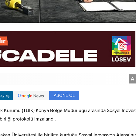
A
+
ABONE OL
aylaş
stik Kurumu (TÜİK) Konya Bölge Müdürlüğü arasında Sosyal İnova
birliği protokolü imzalandı.
kan Üniversitesi ile birlikte kurduğu Sosyal İnovasyon Ajansı’nı