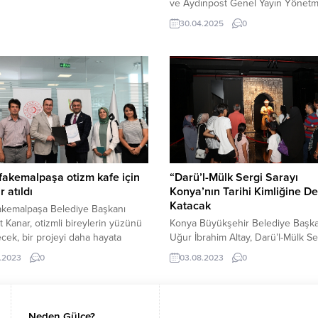
ARAFINDAN 4 YIL ÜST ÜSTE
ve Aydınpost Genel Yayın Yönetm
UM ÖDÜLÜ VERİLDİ” “ÜLKEMİZ,
Erman Çetin, dün akşam saatlerin
30.04.2025
0
L DÜZENLEMELERİN
geçirdiği kalp krizi sonucu 48 yaş
ARARASI STANDARTLARA
hayatını kaybetti. Çetin, ailesi ve
 VE VERİ GÖNDERİMİ
meslektaşları başta olmak üzere
ARINDA ÖRNEK BİR
sevenlerini yasa boğdu. Erman Çet
RMANS SERGİLİYOR” “SU
Ani Vefatı Aydın Gazeteciler Cemi
RİNDE AVCILIK VE...
Başkanı ve Aydınpost Genel Yayı
Yönetmeni...
akemalpaşa otizm kafe için
“Darü’l-Mülk Sergi Sarayı
r atıldı
Konya’nın Tarihi Kimliğine D
Katacak
akemalpaşa Belediye Başkanı
Kanar, otizmli bireylerin yüzünü
Konya Büyükşehir Belediye Başka
cek, bir projeyi daha hayata
Uğur İbrahim Altay, Darü’l-Mülk Se
. Mustafakemalpaşa Belediyesi
Sarayı’nın Kılıçarslan Meydanı’nda 
.2023
0
03.08.2023
0
Ayı Olağan Meclis Toplantısı’nda
kabulüne başladığını belirterek,
nen Otizm Kafe için ilk imzalar
Konya’nın tarihi kimliğine değer k
 BEBKA 2023 yılı Sanayi ve
önemli bir yapıyı şehre kazandırdık
ji Bakanlığı Kalkınma Ajansları
söyledi. Darü’l-Mülk Sergi Sarayı’
Neden Gülce?