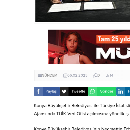
GÜNDEM
06.02.2025
0
14
Paylaş
Tweetle
Gönder
P
Konya Büyükşehir Belediyesi ile Türkiye İstati
Ajansı’nda TÜİK Veri Ofisi açılmasına yönelik iş 
Konya Büyükşehir Belediyesi’nin Necmettin Erba