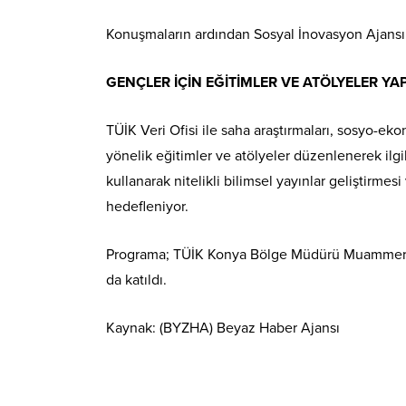
Konuşmaların ardından Sosyal İnovasyon Ajansı’nd
GENÇLER İÇİN EĞİTİMLER VE ATÖLYELER YA
TÜİK Veri Ofisi ile saha araştırmaları, sosyo-eko
yönelik eğitimler ve atölyeler düzenlenerek ilgil
kullanarak nitelikli bilimsel yayınlar geliştirmes
hedefleniyor.
Programa; TÜİK Konya Bölge Müdürü Muammer Kuba
da katıldı.
Kaynak: (BYZHA) Beyaz Haber Ajansı