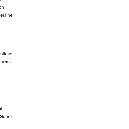
on
şekline
knik ve
şturma
l
 Genel