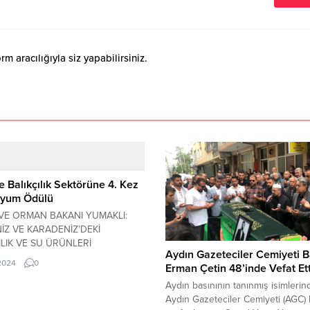
 aracılığıyla siz yapabilirsiniz.
e Balıkçılık Sektörüne 4. Kez
yum Ödülü
VE ORMAN BAKANI YUMAKLI:
İZ VE KARADENİZ’DEKİ
ILIK VE SU ÜRÜNLERİ
Aydın Gazeteciler Cemiyeti 
İRİCİLİĞİ FAALİYETLERİNDE
.2024
0
Erman Çetin 48’inde Vefat Ett
RÜLEBİLİR YÖNTEMLERİ
SEYEREK KORUYUCU BİR
Aydın basınının tanınmış isimlerin
IM SERGİLEYEN TÜRKİYE’YE
Aydın Gazeteciler Cemiyeti (AGC)