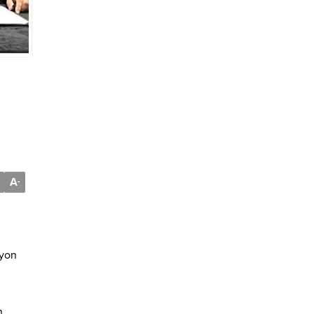
A
-
syon
n