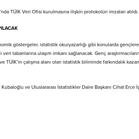
a TÜİK Veri Ofisi kurulmasına ilişkin protokolün imzaları atıldı.
PILACAK
nomik göstergeler, istatistik okuryazarlığı gibi konularda gençlere
i veri tabanlarına ulaşım imkanı sağlanacak. Genç araştırmacıların
i ve TÜİK’in çalışma alanı olan istatistik biliminde farkındalık kaza
loğlu ve Uluslararası İstatistikler Daire Başkanı Cihat Erce İ