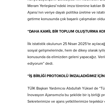
Meram Yerleşkesi’ndeki imza törenine katılan B
Ajansı’nın veriye dayalı politika üretme ve istati
getirme konusunda çok başarılı çalışmaları old
“DAHA KAMİL BİR TOPLUM OLUŞTURMA KO
İlk istatistik okulunun 25 Nisan 2025’te açılacağ
sosyal gelişmelerinde, hem de dikey olarak iyil
konusunda da elimizden geleni yapacağız. Verile
ediyorum” dedi.
“İŞ BİRLİĞİ PROTOKOLÜ İMZALADIĞIMIZ İ
TÜİK Başkan Yardımcısı Abdullah Yüksel de “Tür
İnovasyon Ajansımızla bu şekilde bir iş birliğ
Sekreterimize ve ajans yetkililerimize teşekkür