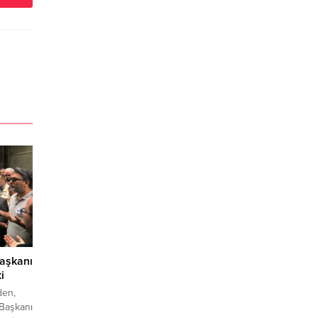
Başkanı
i
den,
 Başkanı