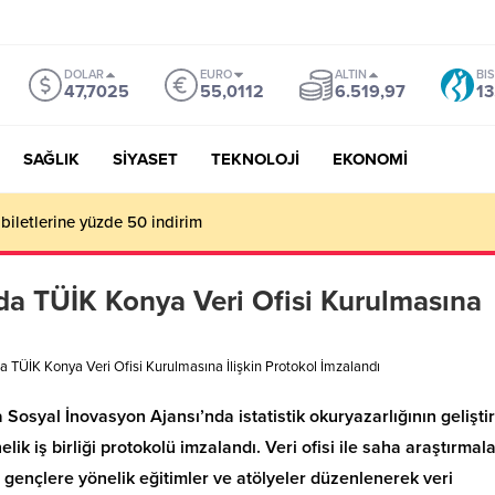
DOLAR
EURO
ALTIN
BI
47,7025
55,0112
6.519,97
13
SAĞLIK
SİYASET
TEKNOLOJİ
EKONOMİ
mu Genel Müdürü Çay, Bursa’da gazetecilerle buluştu
da TÜİK Konya Veri Ofisi Kurulmasına
a TÜİK Konya Veri Ofisi Kurulmasına İlişkin Protokol İmzalandı
Sosyal İnovasyon Ajansı’nda istatistik okuryazarlığının geliştir
k iş birliği protokolü imzalandı. Veri ofisi ile saha araştırmala
gençlere yönelik eğitimler ve atölyeler düzenlenerek veri