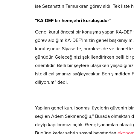
ise Sezahattin Temurkıran görev aldı. Tek liste h
“KA-DEF bir hemşehri kuruluşudur”
Genel kurul öncesi bir konuşma yapan KA-DEF 
görev aldığım KA-DEF’imizin genel başkanıyım. K
kuruluşudur. Siyasette, bürokraside ve ticarette
günüdür. Geleceğinizi şekillendirirken belli bi
önemlidir. Belli bir şeylere ulaşırken yaşadığın
istekli çalışmanızı sağlayacaktır. Ben şimdiden
diliyorum” dedi.
Yapılan genel kurul sonrası üyelerin güvenin b
seçilen Adem Sekmenoğlu,” Burada olmaktan dol
deyip kapılarımızı açtık. Genç işadamları olarak
Bugüne kadar şehrin sosyal hayatından
ekonom