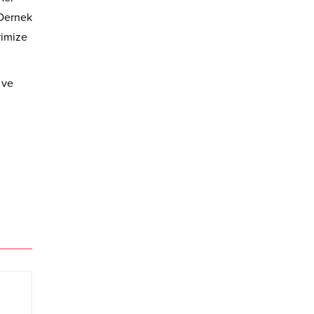
 Dernek
rimize
 ve