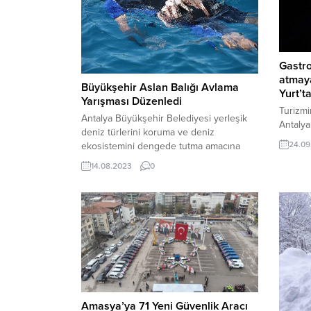
Gastro
atmay
Büyükşehir Aslan Balığı Avlama
Yurt’
Yarışması Düzenledi
Turizmi
Antalya Büyükşehir Belediyesi yerleşik
Antaly
deniz türlerini koruma ve deniz
hızıyla
24.09
ekosistemini dengede tutma amacına
Antalya
önemli bir katkı koymak adına Konyaaltı
Muhitti
14.08.2023
0
Sahilinde Aslan Balığı Avlama Yarışması
Uluslar
düzenledi. Aslan Balığı avlama
Michelin
yarışmasında toplam 13 kilo 450 gram
panelle
ağırlığında balık tutuldu. Antalya’nın
sahipli
Konyaaltı ilçesinde, biyoçeşitliliğin
da fest
korunması ve küçük ölçekli balıkçılığın
konser v
kalkındırılması hedefleri doğrultusunda
heyecan...
Amasya’ya 71 Yeni Güvenlik Aracı