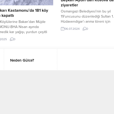
Başkan Aydın’dan Kosova’da
ziyaretler
karı Kastamonu’da 181 köy
Osmangazi Belediyesi’nin bu yıl
 kapattı
19’uncusunu düzenlediği Sultan 1
Hüdavendigar’ı anma töreni için
Köylülerine Bakan’dan Müjde
Kosova’da bulunan Osmangazi Be
ONU-BHA Nisan ayında
06.07.2024
0
Başkanı Erkan Aydın, Türkiye
edik kar yağışı, yurdun çeşitli
Cumhuriyeti Priştine Büyükelçiliği,
rinde hayatı olumsuz etkiliyor.
.2025
0
Kosova Bölgesel Kalkınma Bakanlı
nu’da etkisini artıran yoğun kar
Kosova İslam Birliği’ni ziyaret etti.
nedeniyle 181 yerleşim yerinin yolu
 kapandı. Kar yağışı, özellikle
rakımlı köylerde ulaşımda
Neden Gülce?
ra yol açtı. Ağlı’da 9, Araç’ta 13,
’da 35, Bozkurt’ta 7, Daday’da
rekani’de...
Künye