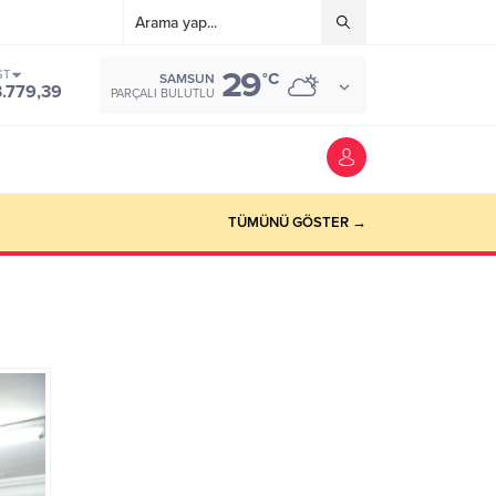
29
ST
°C
SAMSUN
3.779,39
PARÇALI BULUTLU
TÜMÜNÜ GÖSTER →