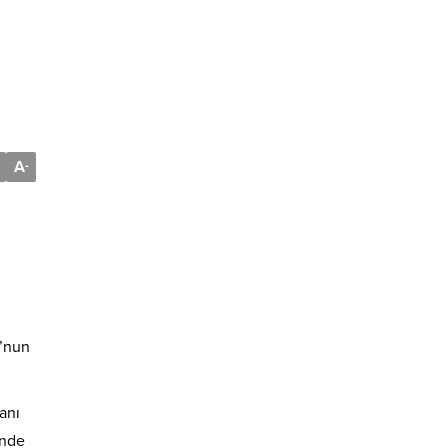
A
-
u’nun
anı
inde