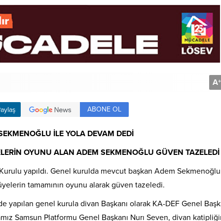
A
+
ABONE OL
aylaş
 SEKMENOĞLU İLE YOLA DEVAM DEDİ
ÜYELERİN OYUNU ALAN ADEM SEKMENOĞLU GÜVEN TAZELEDİ
 Kurulu yapıldı. Genel kurulda mevcut başkan Adem Sekmenoğl
 üyelerin tamamının oyunu alarak güven tazeledi.
e yapılan genel kurula divan Başkanı olarak KA-DEF Genel Başk
amız Samsun Platformu Genel Başkanı Nurı Seven, divan katipliğ