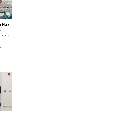
n Hazır
m,
un bir
e
e
izlikle
lkının
evam
n...