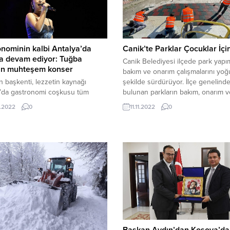
nominin kalbi Antalya’da
Canik’te Parklar Çocuklar İçi
a devam ediyor: Tuğba
Canik Belediyesi ilçede park yapı
tan muhteşem konser
bakım ve onarım çalışmalarını yoğ
n başkenti, lezzetin kaynağı
şekilde sürdürüyor. İlçe genelind
a’da gastronomi coşkusu tüm
bulunan parkların bakım, onarım v
 devam ediyor. Resmi açılışı
yenileme çalışmalarını büyük bir tit
.2022
0
11.11.2022
0
 Büyükşehir Belediye Başkanı
sürdüren Canik Belediyesi, ilçe ha
n Böcek tarafından yapılan I.
keyifli ve güvenli bir şekilde vakit
arası Food Fest Antalya, ünlü ve
geçireceği yeni parkların yapım
 yıldızlı şeflerin şovlarına,
çalışmalarına büyük bir özenle d
re, söyleşilere ve konserlere ev
ediyor. “Çocuklarımız için yeni oyu
ği yapıyor. Ünlü sanatçı Tuğba Yurt
ival kapsamında muhteşem bir
erdi....