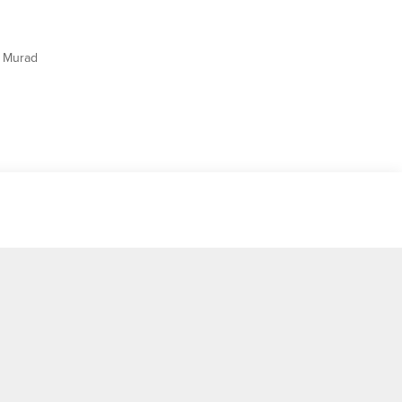
. Murad
lediye
ğı ve