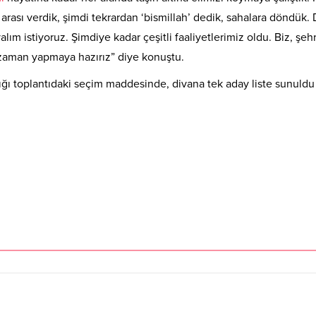
arası verdik, şimdi tekrardan ‘bismillah’ dedik, sahalara döndük.
alım istiyoruz. Şimdiye kadar çeşitli faaliyetlerimiz oldu. Biz, şeh
 zaman yapmaya hazırız” diye konuştu.
dığı toplantıdaki seçim maddesinde, divana tek aday liste sunuldu