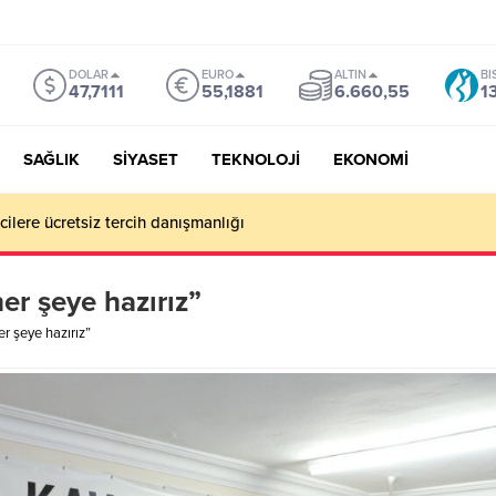
DOLAR
EURO
ALTIN
BI
47,7111
55,1881
6.660,55
1
SAĞLIK
SİYASET
TEKNOLOJİ
EKONOMİ
ilere ücretsiz tercih danışmanlığı
er şeye hazırız”
r şeye hazırız”