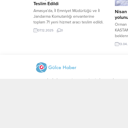
Teslim Edildi
Amasya’da, İl Emniyet Müdürlüğü ve İl
Nisan 
Jandarma Komutanlığı envanterine
yolunu
toplam 71 yeni hizmet aracı teslim edildi.
Orman 
Amasya’da düzenlenen törenle, İl
KASTAM
07.12.2025
0
Emniyet Müdürlüğü ve İl Jandarma
beklenm
Komutanlığı bünyesine katılacak olan 71
bölgele
13.04
yeni araç, hizmete sunuldu. Çelebi
Kastamo
Mehmet Kent Meydanı’nda
yağışı 
gerçekleştirilen teslim törenine Amasya
ulaşıma
Valisi Önder Bakan, Belediye Başkanı
yüksek 
Turgay Sevindi, AK...
aksamala
Azdavay
www.gulcehaber.com internet sitesinde yayınlanan
23, Dev
yazı, haber, video ve fotoğrafların her türlü hakkı
Gülce Medya’ya aittir. İzin alınmadan, kaynak
gösterilerek dahi iktibas edilemez.