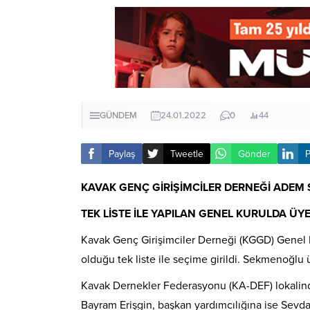
GÜNDEM
24.01.2022
0
44
Paylaş
Tweetle
Gönder
P
KAVAK GENÇ GİRİŞİMCİLER DERNEĞİ ADEM
TEK LİSTE İLE YAPILAN GENEL KURULDA 
Kavak Genç Girişimciler Derneği (KGGD) Genel
olduğu tek liste ile seçime girildi. Sekmenoğlu
Kavak Dernekler Federasyonu (KA-DEF) lokalind
Bayram Erişgin, başkan yardımcılığına ise Sevd