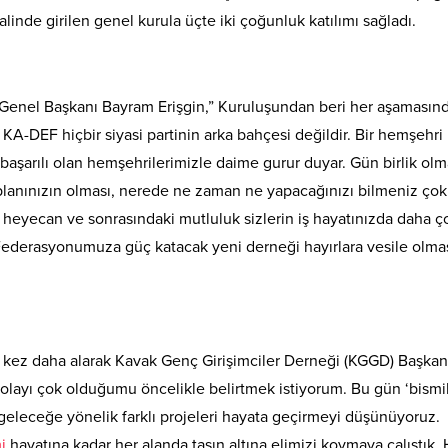
alinde girilen genel kurula üçte iki çoğunluk katılımı sağladı.
Genel Başkanı Bayram Erişgin,” Kuruluşundan beri her aşamasın
A-DEF hiçbir siyasi partinin arka bahçesi değildir. Bir hemşehri
 başarılı olan hemşehrilerimizle daime gurur duyar. Gün birlik ol
r planınızın olması, nerede ne zaman ne yapacağınızı bilmeniz çok
ız heyecan ve sonrasındaki mutluluk sizlerin iş hayatınızda daha ç
 Federasyonumuza güç katacak yeni derneği hayırlara vesile olma
ir kez daha alarak Kavak Genç Girişimciler Derneği (KGGD) Başkan
ayı çok olduğumu öncelikle belirtmek istiyorum. Bu gün ‘bismil
 geleceğe yönelik farklı projeleri hayata geçirmeyi düşünüyoruz.
i
hayatına kadar her alanda taşın altına elimizi koymaya çalıştık. 