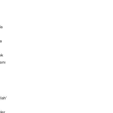
da
ma
ok
sını
lah’
Her