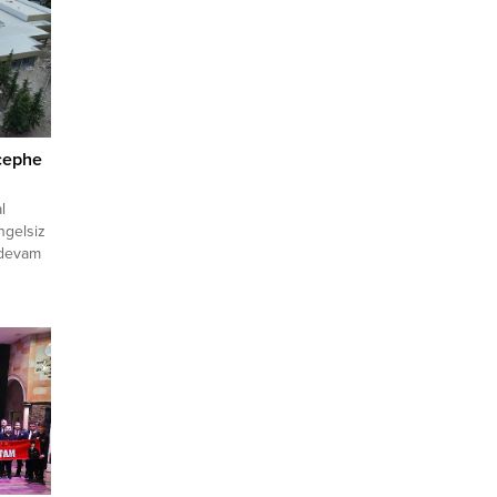
cephe
l
ngelsiz
 devam