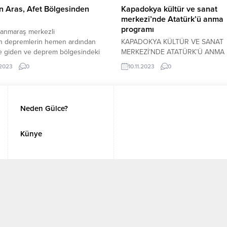
yeleri katıldı. BOTAV Genel...
 Aras, Afet Bölgesinden
Kapadokya kültür ve sanat
ü
merkezi’nde Atatürk’ü anma
programı
anmaraş merkezli
n depremlerin hemen ardından
KAPADOKYA KÜLTÜR VE SANAT
e giden ve deprem bölgesindeki
MERKEZİ’NDE ATATÜRK’Ü ANMA
rdımların ulaştırılması için
PROGRAMI Türkiye Cumhuriyeti’n
.2023
0
10.11.2023
0
 Belediyesi Hatay-Arsuz Dostluk
kurucusu Mustafa Kemal Atatürk’
urulmasını koordine eden Başkan
ebediyete intikalinin 85 Yılında
ras, beraberindeki gönüllü grup
Nevşehir’de çeşitli törenlerle anılı
 belediye personelleri ile birlikte
Kasım dolayısıyla Nevşehir Hükü
Neden Gülce?
’a döndü. Başkan Aras gelir
Konağı önündeki Atatürk Anıtı’na
bölgedeki izlenimlerini ve yapılan
Sunma Töreninin ardından anma
ları kamuoyu ile paylaştı. Bodrum
programı Kapadokya Kültür ve Sa
Künye
esi toplantı salonunda, yerel ve
Merkezi’nde devam etti. Burada A
konulu resim sergisinin açılması...
Copyright © 2022 - Tüm hakları saklıdır. Gülce Medya