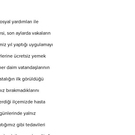
syal yardımları ile
si, son aylarda vakaların
miz yıl yaptığı uygulamayı
vlerine ücretsiz yemek
e her daim vatandaşlarının
stalığın ilk görüldüğü
ız bırakmadıklarını
terdiği ilçemizde hasta
günlerinde yalnız
tığımız gibi tedavileri