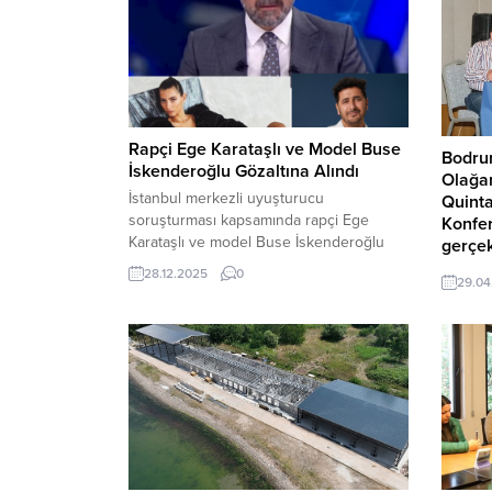
Rapçi Ege Karataşlı ve Model Buse
Bodrum
İskenderoğlu Gözaltına Alındı
Olağan
İstanbul merkezli uyuşturucu
Quint
soruşturması kapsamında rapçi Ege
Konfe
Karataşlı ve model Buse İskenderoğlu
gerçek
dahil 17 kişi gözaltına alındı. İstanbul
Toplan
28.12.2025
0
29.04
Cumhuriyet Başsavcılığı koordinesinde
ve Bod
yürütülen soruşturma neticesinde, rapçi
Başkan
Ege Karataşlı ile Miss Türkiye 2016 güzeli
Odası 
manken Buse İskenderoğlu, jandarma
Otelcil
birimleri tarafından gözaltına alındı.
Dengiz,
Gözaltı dalgasının, daha önce Habertürk
Odası 
TV eski Genel Yayın Yönetmeni...
Bodrum 
Erdoğa
Bodrum