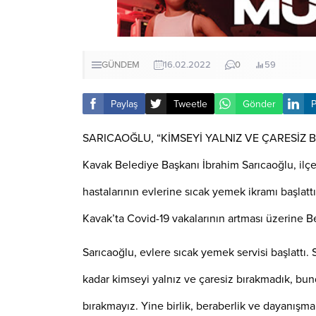
GÜNDEM
16.02.2022
0
59
Paylaş
Tweetle
Gönder
P
SARICAOĞLU, “KİMSEYİ YALNIZ VE ÇARESİZ 
Kavak Belediye Başkanı İbrahim Sarıcaoğlu, ilç
hastalarının evlerine sıcak yemek ikramı başlattı
Kavak’ta Covid-19 vakalarının artması üzerine 
Sarıcaoğlu, evlere sıcak yemek servisi başlattı.
kadar kimseyi yalnız ve çaresiz bırakmadık, bu
bırakmayız. Yine birlik, beraberlik ve dayanışma