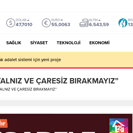
DOLAR
EURO
ALTIN
BI
47,7010
55,0063
6.543,59
13
SAĞLIK
SİYASET
TEKNOLOJİ
EKONOMİ
k adalet sistemi için yeni proje
YALNIZ VE ÇARESİZ BIRAKMAYIZ”
ALNIZ VE ÇARESİZ BIRAKMAYIZ”