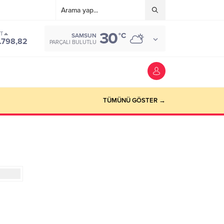
30
ST
°C
SAMSUN
.798,82
PARÇALI BULUTLU
TÜMÜNÜ GÖSTER →