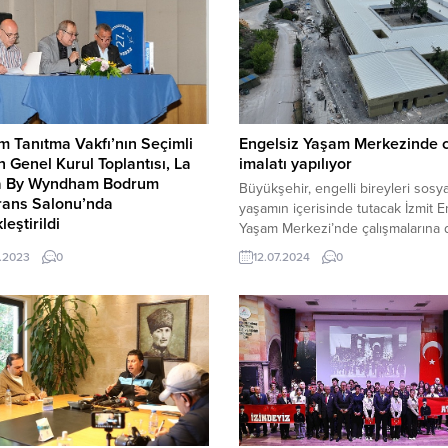
 Tanıtma Vakfı’nın Seçimli
Engelsiz Yaşam Merkezinde 
 Genel Kurul Toplantısı, La
imalatı yapılıyor
a By Wyndham Bodrum
Büyükşehir, engelli bireyleri sosya
rans Salonu’nda
yaşamın içerisinde tutacak İzmit E
leştirildi
Yaşam Merkezi’nde çalışmalarına
tıya Bodrum Belediye Başkanı
ediyor
.2023
0
12.07.2024
0
rum Tanıtma Vakfı Yönetim Kurulu
ı Ahmet Aras, Bodrum Ticaret
Başkanı Mahmut Kocadon, Bodrum
er Derneği Başkanı Ömer Faruk
 Bodrum Esnaf ve Sanatkârlar
Başkanı Erdoğan Başeymez,
Denizciler Derneği Başkanı Erol
n, IMEAK Deniz Ticaret Odası
 Şube Başkanı Orhan Dinç ve