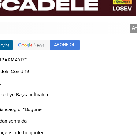
A
+
ABONE OL
aylaş
BIRAKMAYIZ”
edeki Covid-19
.
Belediye Başkanı İbrahim
 Sarıcaoğlu, “Bugüne
ndan sonra da
 içerisinde bu günleri