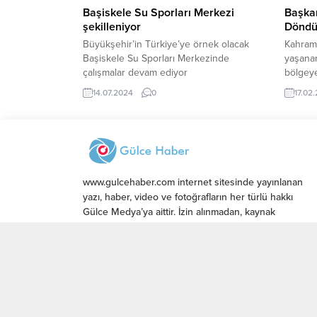
BOTAV ü
Başkan
Başiskele Su Sporları Merkezi
Dönd
şekilleniyor
Kahram
Büyükşehir’in Türkiye’ye örnek olacak
yaşana
Başiskele Su Sporları Merkezinde
bölgey
çalışmalar devam ediyor
halka ya
17.02
14.07.2024
0
Bodrum
Kenti k
Ahmet A
ve bazı
Bodrum
gelmez 
www.gulcehaber.com internet sitesinde yayınlanan
çalışma
yazı, haber, video ve fotoğrafların her türlü hakkı
Belediy
Gülce Medya’ya aittir. İzin alınmadan, kaynak
ulusal...
gösterilerek dahi iktibas edilemez.