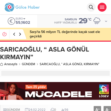
29
EURO
°C
SAMSUN
55,1602
HAFIF YAĞMURLU
Sarp’ta 56 milyon TL değerinde kaçak saat ele
geçirildi
SARICAOĞLU, “ ASLA GÖNÜL
KIRMAYIN”
Anasayfa
GÜNDEM
SARICAOĞLU, “ ASLA GÖNÜL KIRMAYIN”
A
A
+
-
GÜNDEM
24.02.2022
0
56