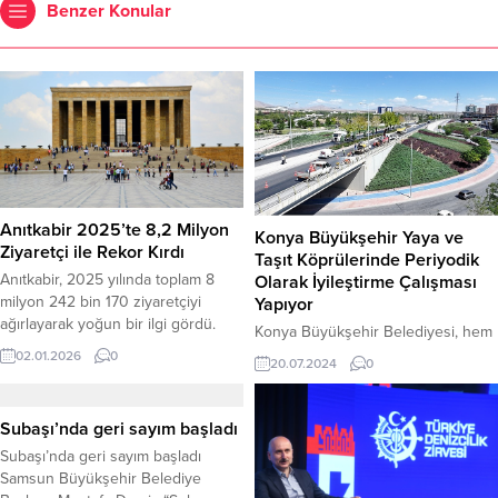
Benzer Konular
Anıtkabir 2025’te 8,2 Milyon
Konya Büyükşehir Yaya ve
Ziyaretçi ile Rekor Kırdı
Taşıt Köprülerinde Periyodik
Anıtkabir, 2025 yılında toplam 8
Olarak İyileştirme Çalışması
milyon 242 bin 170 ziyaretçiyi
Yapıyor
ağırlayarak yoğun bir ilgi gördü.
Konya Büyükşehir Belediyesi, hem
Anıtkabir Komutanlığı’nın resmi
şehir trafiğinin rahatlaması hem de
02.01.2026
0
20.07.2024
0
internet sitesinde yayımlanan
yaya ve araç güvenliği için inşa
verilere göre, Türkiye
ettiği yaya üst geçitleri ve taşıt
Cumhuriyeti’nin kurucusu Mustafa
köprülü kavşaklarında periyodik
Subaşı’nda geri sayım başladı
Kemal Atatürk’ün mozolesinin
olarak iyileştirme çalışmaları
Subaşı’nda geri sayım başladı
bulunduğu Anıtkabir’e 2025 yılı
gerçekleştiriyor.
Samsun Büyükşehir Belediye
boyunca gerçekleşen ziyaretçi