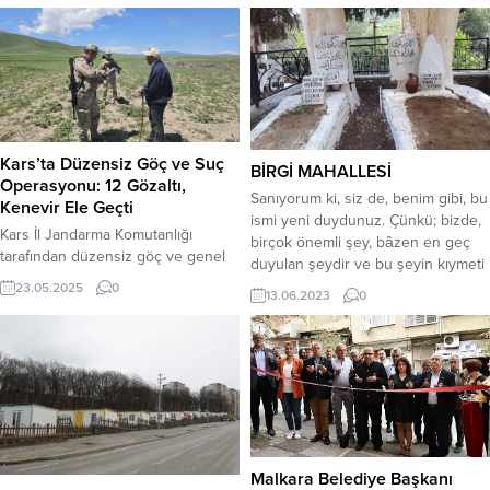
Kars’ta Düzensiz Göç ve Suç
BİRGİ MAHALLESİ
Operasyonu: 12 Gözaltı,
Sanıyorum ki, siz de, benim gibi, bu
Kenevir Ele Geçti
ismi yeni duydunuz. Çünkü; bizde,
Kars İl Jandarma Komutanlığı
birçok önemli şey, bâzen en geç
tarafından düzensiz göç ve genel
duyulan şeydir ve bu şeyin kıymeti
asayişin sağlanması amacıyla il
de, maalesef, afakî analizlerle
23.05.2025
0
13.06.2023
0
genelinde geniş kapsamlı bir
piyasaya sürülür. 1972-1973
❝Huzur ve Güven❞ uygulaması
yıllarında iki sene, Diyarbakır Eğitim
gerçekleştirildi. Uygulamada bin
Enstitüsü F(ı)ransızca Öğretmenliği
798 kişi sorgulandı, 480 kök
Bölümü’nde hocalık ve Bölüm
kenevir ele geçirildi ve çeşitli
Şefliği (Başkanlığı) yaptım. O
suçlardan 12 kişi gözaltına alındı.
dönemin öncesinin ve sonrasının
Kars’ta Düzensiz Göç ve Suçlara
öğretmen...
Yönelik Kapsamlı Jandarma
Uygulaması Kars İl...
Malkara Belediye Başkanı