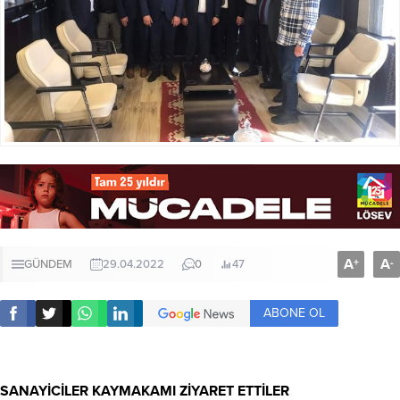
A
A
+
-
GÜNDEM
29.04.2022
0
47
ABONE OL
SANAYİCİLER KAYMAKAMI ZİYARET ETTİLER