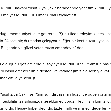
Kurulu Başkanı Yusuf Ziya Çakır, beraberinde yönetim kurulu üy
 Emniyet Müdürü Dr. Ömer Urhal’ı ziyaret etti.
uğu memnuniyeti dile getirerek, “Şunu ifade edeyim ki, teşkilat
çin 24 saat hiç durmadan çalışıyoruz. Eğer bir kent huzurluysa, o 
. Bu şehrin ve güzel vatanımızın emrindeyiz” dedi.
sı olduğunu gözlemlediğini söyleyen Müdür Urhal, “Samsun basın
erli basın emekçilerinin desteği ve vatandaşımızın güveniyle vazi
etindeyiz” diye konuştu.
Yusuf Ziya Çakır ise, “Samsun’da yaşanan huzur ve güven ortamı
eşkilatınıza şahsınızda teşekkür ediyoruz. Hepimizin kırmızı çi
liğidir. Herşey haber değildir. Bizler milli ve manevi değerleri 