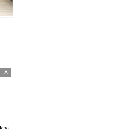
A
-
daha