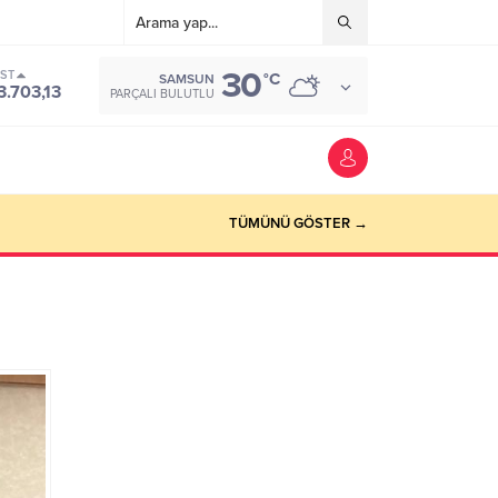
30
IST
°C
SAMSUN
3.703,13
PARÇALI BULUTLU
TÜMÜNÜ GÖSTER →