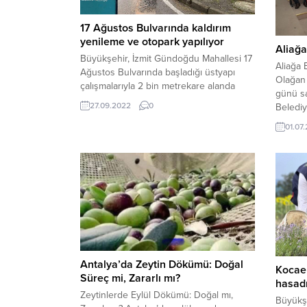
17 Ağustos Bulvarında kaldırım
yenileme ve otopark yapılıyor
Aliağa
Büyükşehir, İzmit Gündoğdu Mahallesi 17
Aliağa 
Ağustos Bulvarında başladığı üstyapı
Olağan 
çalışmalarıyla 2 bin metrekare alanda
günü sa
otopark ve yeşil alan yapılıyor Kocaeli
27.09.2022
0
Beledi
Büyükşehir Belediyesi, İzmit 17 Ağustos
yönetim
Bulvarında üstyapı çalışmalarına başladı.
01.07
gündem
Bulvarın 600 metrelik kısmında eski
kaldırımlar sökülmeye başlandı. 4 bin
metrekare beton kaldırım yapılacak 17
Ağustos bulvarında, kaldırım kenarına 2
bin...
Antalya’da Zeytin Dökümü: Doğal
Kocael
Süreç mi, Zararlı mı?
hasadı
Zeytinlerde Eylül Dökümü: Doğal mı,
Büyükş