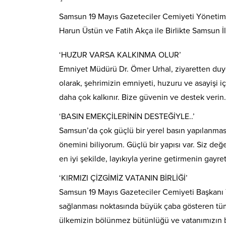
Samsun 19 Mayıs Gazeteciler Cemiyeti Yönetim 
Harun Üstün ve Fatih Akça ile Birlikte Samsun İl
‘HUZUR VARSA KALKINMA OLUR’
Emniyet Müdürü Dr. Ömer Urhal, ziyaretten duyd
olarak, şehrimizin emniyeti, huzuru ve asayişi i
daha çok kalkınır. Bize güvenin ve destek verin
‘BASIN EMEKÇİLERİNİN DESTEĞİYLE..’
Samsun’da çok güçlü bir yerel basın yapılanma
önemini biliyorum. Güçlü bir yapısı var. Siz değ
en iyi şekilde, layıkıyla yerine getirmenin gayr
‘KIRMIZI ÇİZGİMİZ VATANIN BİRLİĞİ’
Samsun 19 Mayıs Gazeteciler Cemiyeti Başkanı 
sağlanması noktasında büyük çaba gösteren tüm t
ülkemizin bölünmez bütünlüğü ve vatanımızın bir