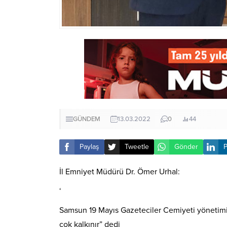
GÜNDEM
13.03.2022
0
44
Paylaş
Tweetle
Gönder
P
İl Emniyet Müdürü Dr. Ömer Urhal:
‘
Samsun 19 Mayıs Gazeteciler Cemiyeti yönetimini
çok kalkınır” dedi