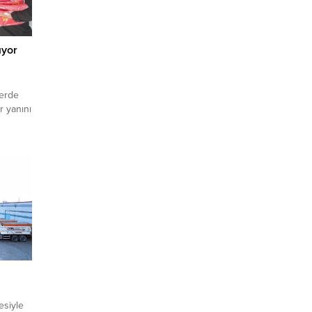
ıyor
lerde
r yanını
vadı.
aması
urova
zı
rsoneli
entin
esiyle