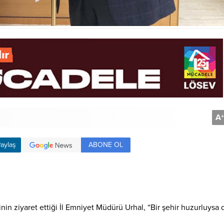
A
+
ABONE OL
aylaş
n ziyaret ettiği İl Emniyet Müdürü Urhal, “Bir şehir huzurluysa 