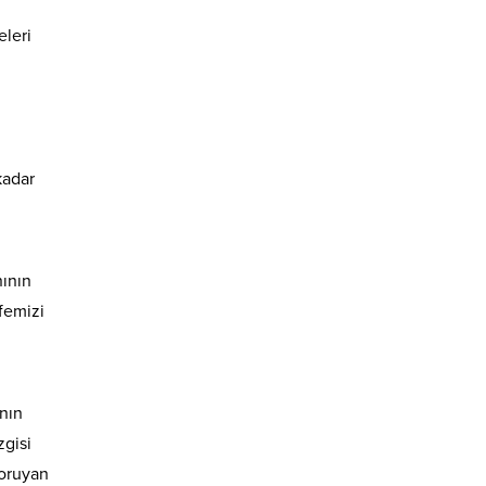
eleri
kadar
ının
femizi
nın
zgisi
koruyan