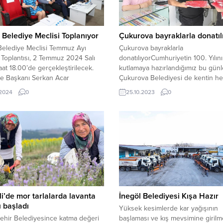
 Belediye Meclisi Toplanıyor
Çukurova bayraklarla donatıl
Belediye Meclisi Temmuz Ayı
Çukurova bayraklarla
Toplantısı, 2 Temmuz 2024 Salı
donatılıyorCumhuriyetin 100. Yılını
at 18.00’de gerçekleştirilecek.
kutlamaya hazırlandığımız bu gün
ye Başkanı Serkan Acar
Çukurova Belediyesi de kentin he
inde yapılacak toplantının
bayraklarla donatmak için kolları sı
.2024
0
25.10.2023
0
inde 3 madde yer alıyor.
Bayraksız hiçbir ev ve işyeri kalm
için kapı kapı bayrak dağıtan Çuk
Belediyesi, 29 Ekimde kente kırmı
beyaz renklerin hakim olmasını
hedefliyor.Çukurova Belediyesi pe
29 Ekim Cumhuriyet Bayramında k
kırmızı...
i’de mor tarlalarda lavanta
İnegöl Belediyesi Kışa Hazır
 başladı
Yüksek kesimlerde kar yağışının
ehir Belediyesince katma değeri
başlaması ve kış mevsimine girilm