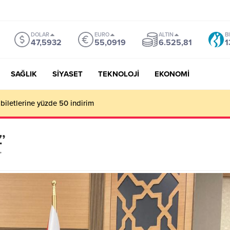
DOLAR
EURO
ALTIN
B
47,5932
55,0919
6.525,81
1
SAĞLIK
SİYASET
TEKNOLOJİ
EKONOMİ
mu Genel Müdürü Çay, Bursa’da gazetecilerle buluştu
’
’