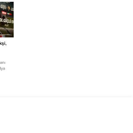
 “kamu
l 7
sı...
şi,
anı
dya
nı Dr.
F
kanları,
lararası
aç
’ne
de...