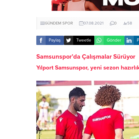
GÜNDEM
SPOR
07.08.2021
0
58
Paylaş
Tweetle
Gönder
P
Samsunspor’da Çalışmalar Sürüyor
Yılport Samsunspor, yeni sezon hazırlı