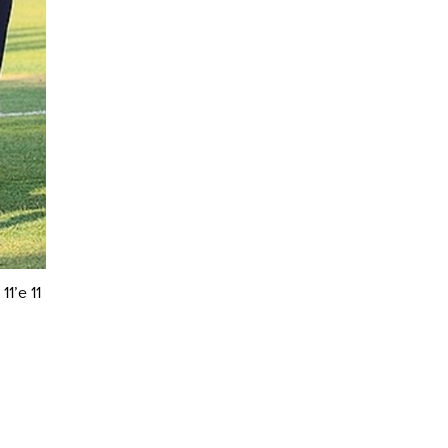
1’e 11