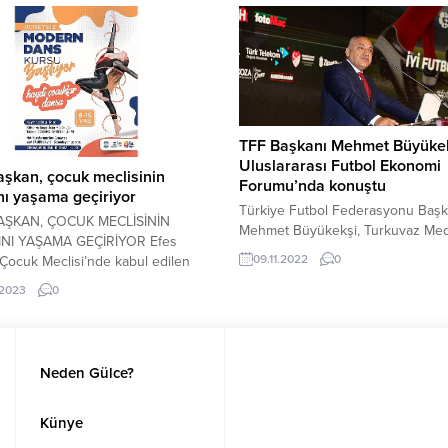
dağılmama”, “kasten yaralama” ve
malına zarar verme” suçlarından
yargılanıyor. Sanıklar hakkında 3 yı
aydan 15 yıl 6 aya kadar hapis ceza
TFF Başkanı Mehmet Büyükek
Uluslararası Futbol Ekonomi
başkan, çocuk meclisinin
Forumu’nda konuştu
nı yaşama geçiriyor
Türkiye Futbol Federasyonu Başk
BAŞKAN, ÇOCUK MECLİSİNİN
Mehmet Büyükekşi, Turkuvaz Me
NI YAŞAMA GEÇİRİYOR Efes
Merkezi’nde Gençlik ve Spor Baka
09.11.2022
0
Çocuk Meclisi’nde kabul edilen
Mehmet Muharrem Kasapoğlu, TF
 dans kursu, Efes Selçuk
Yönetim Kurulu Üyeleri, kulüp baş
.2023
0
e Başkanı Filiz Ceritoğlu Sengel
teknik direktörler ve futbolcuların
dan yaşama geçiriliyor. 8- 15 yaş
katılımıyla düzenlenen Sabah Ulus
ocukların kayıt yaptırabileceği kurs
Futbol Ekonomi Forumu & Fotom
n başvuru tarihi 22 Aralık. 20
Süper Lig’in En İyileri Ödül Töreni
Neden Gülce?
Dünya Çocuk Hakları Günü’nde
katıldı. Birçok özel oturumun
a kurulan Efes Selçuk...
gerçekleştiği UFEF’in açılış törenin
Künye