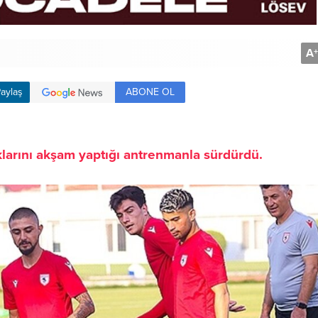
A
+
ABONE OL
aylaş
klarını akşam yaptığı antrenmanla sürdürdü.