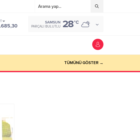
28
ST
°C
SAMSUN
.685,30
PARÇALI BULUTLU
TÜMÜNÜ GÖSTER →