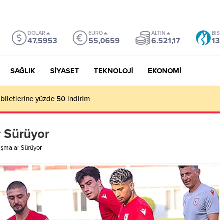
DOLAR
EURO
ALTIN
BI
47,5953
55,0659
6.521,17
13
SAĞLIK
SİYASET
TEKNOLOJİ
EKONOMİ
mu Genel Müdürü Çay, Bursa’da gazetecilerle buluştu
 Sürüyor
şmalar Sürüyor