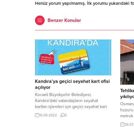
Henüz yorum yapılmamış. İlk yorumu yukarıdaki form
Benzer Konular
Kandıra’ya geçici seyahat kart ofisi
açılıyor
Tehlik
Kocaeli Büyükşehir Belediyesi,
yıkılıy
Kandıra’daki vatandaşların seyahat
Osmanga
kartları işlemleri için geçici seyahat kart
huzuru 
ofisi açıyor. Kocaeli Büyükşehir ...
15.09.2022
0
metruk 
sürdürü
26.07