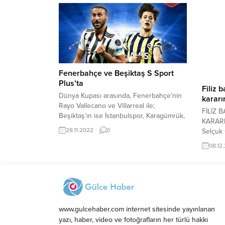
Fenerbahçe ve Beşiktaş S Sport
Plus’ta
Filiz 
Dünya Kupası arasında, Fenerbahçe’nin
kararı
Rayo Vallecano ve Villarreal ile;
FİLİZ 
Beşiktaş’ın ise İstanbulspor, Karagümrük,
KARARI
Charleroi, Westerlo, Giresunspor ile
28.11.2022
0
Selçuk 
oynayacağı hazırlık maçları canlı yayınla S
modern
Sport Plus’ta futbolseverlerle buluşuyor.
08.12
Belediy
Futbol liglerine Dünya Kupası için verilen
tarafın
arada, Fenerbahçe ve Beşiktaş hazırlık
arası ç
maçlarıyla S Sport Plus’ta! Her iki takımın
için so
da hazırlık maçları Dünya Kupası...
Kasım 
Odeon’d
www.gulcehaber.com internet sitesinde yayınlanan
yazı, haber, video ve fotoğrafların her türlü hakkı