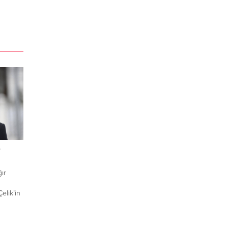
r
ır
elik’in
z