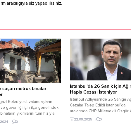
 aracılığıyla siz yapabilirsiniz.
İstanbul’da 26 Sanık İçin Ağı
e saçan metruk binalar
Hapis Cezası İsteniyor
or
İstanbul Adliyesi’nde 26 Sanığa Ağ
zi Belediyesi, vatandaşların
Cezalar Talep Edildi İstanbul’da,
ve güvenliği için ilçe genelindeki
aralarında CHP Milletvekili Özgür Ç
binaların yıkımlarını tüm hızıyla
de bulunduğu 26 sanık, “görevi
yor.
22.09.2025
0
.2024
0
yaptırmamak için direnme”, “izinsi
gösteriye katılıp uyarıya rağmen