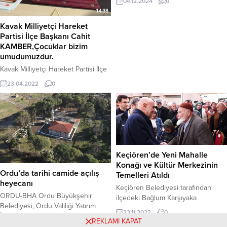
04.12.2024
0
ile engelli hakları ve sorunlarına
dikkat çekmek için etkinlik
Kavak Milliyetçi Hareket
düzenledi.
Partisi İlçe Başkanı Cahit
KAMBER,Çocuklar bizim
umudumuzdur.
Kavak Milliyetçi Hareket Partisi İlçe
Başkanı Cahit KAMBER,Türliye
23.04.2022
0
Büyük Millet Meclis’i milli sabrın
eseri, milli aklın esenliği, milli
ahlakın egemenliği olarak millet
tarihindeki yerini 102 yıl önce
büyük umutlar eşliğinde almıştı. 23
Nisan 1920’de yakılan meşale
Türkiye Cumhuriyeti’nin ufkunu
Keçiören’de Yeni Mahalle
aydınlatmış, işgal unsurlarını yakıp
Konağı ve Kültür Merkezinin
yıkmıştı. Türk milleti ortak iradesini,
Ordu’da tarihi camide açılış
Temelleri Atıldı
hürriyet özlemlerini,...
heyecanı
Keçiören Belediyesi tarafından
ORDU-BHA Ordu Büyükşehir
ilçedeki Bağlum Karşıyaka
Belediyesi, Ordu Valiliği Yatırım
Mahallesi`nde inşa edilen mahalle
23.11.2022
0
İzleme ve Koordinasyon Başkanlığı
konağı ve kültür merkezinin temel
REKLAMI KAPAT
(YİKOB) tarafından da desteklenen