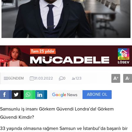
A
A
+
-
GÜNDEM
31.03.2022
0
123
ABONE OL
Samsunlu iş insanı Görkem Güvendi Londra’da! Görkem
Güvendi Kimdir?
33 yaşında olmasına rağmen Samsun ve İstanbul’da başarılı bir