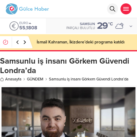
29
EURO
°C
SAMSUN
55,1808
PARÇALI BULUTLU
İsmail Kahraman, İkizdere’deki programa katıldı
Samsunlu iş insanı Görkem Güvendi
Londra’da
Anasayfa
GÜNDEM
Samsunlu iş insanı Görkem Güvendi Londra’da