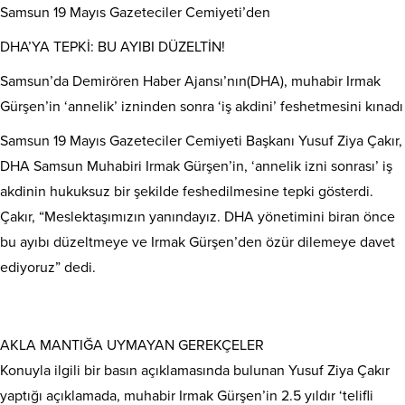
Samsun 19 Mayıs Gazeteciler Cemiyeti’den
DHA’YA TEPKİ: BU AYIBI DÜZELTİN!
Samsun’da Demirören Haber Ajansı’nın(DHA), muhabir Irmak
Gürşen’in ‘annelik’ izninden sonra ‘iş akdini’ feshetmesini kınadı
Samsun 19 Mayıs Gazeteciler Cemiyeti Başkanı Yusuf Ziya Çakır,
DHA Samsun Muhabiri Irmak Gürşen’in, ‘annelik izni sonrası’ iş
akdinin hukuksuz bir şekilde feshedilmesine tepki gösterdi.
Çakır, “Meslektaşımızın yanındayız. DHA yönetimini biran önce
bu ayıbı düzeltmeye ve Irmak Gürşen’den özür dilemeye davet
ediyoruz” dedi.
AKLA MANTIĞA UYMAYAN GEREKÇELER
Konuyla ilgili bir basın açıklamasında bulunan Yusuf Ziya Çakır
yaptığı açıklamada, muhabir Irmak Gürşen’in 2.5 yıldır ‘telifli