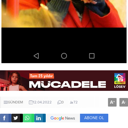
A
A
+
-
GÜNDEM
12.04.2022
0
72
ABONE OL