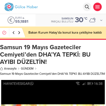
30
EURO
°C
SAMSUN
55,1881
PARÇALI BULUTLU
Bakan Kurum Hatay’da konut kura çekilişine katıldı
Samsun 19 Mayıs Gazeteciler
Cemiyeti’den DHA’YA TEPKİ: BU
AYIBI DÜZELTİN!
Anasayfa
GÜNDEM
Samsun 19 Mayıs Gazeteciler Cemiyeti’den DHA’YA TEPKİ: BU AYIBI DÜZELTİN!