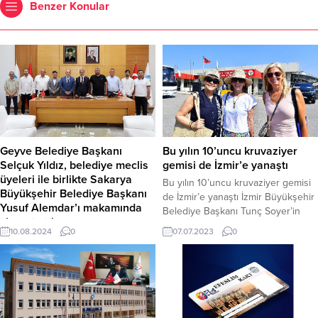
Benzer Konular
Geyve Belediye Başkanı
Bu yılın 10’uncu kruvaziyer
Selçuk Yıldız, belediye meclis
gemisi de İzmir’e yanaştı
üyeleri ile birlikte Sakarya
Bu yılın 10’uncu kruvaziyer gemisi
Büyükşehir Belediye Başkanı
de İzmir’e yanaştı İzmir Büyükşehir
Yusuf Alemdar’ı makamında
Belediye Başkanı Tunç Soyer’in
ziyaret etti
yoğun çabaları sonucu geçen yıl
10.08.2024
0
07.07.2023
0
İlçede yapılan çalışmalar ve
34 gemiyi ağırlayan İzmir’e, 2023
planlanan projeler ile ilgili
yılının onuncu kruvaziyeri de bu
istişarelerin gerçekleştiği ziyarette
sabah geldi. Alsancak Limanı’na
karşılıklı fikir alışverişlerinde
yanaşan gemiden inen turistler;
bulunuldu. Başkan Yıldız;
Kemeraltı, Selçuk Efes Antik Kenti,
“Öncelikle Büyükşehir Belediye
Meryem Ana gibi bölgeleri ziyaret