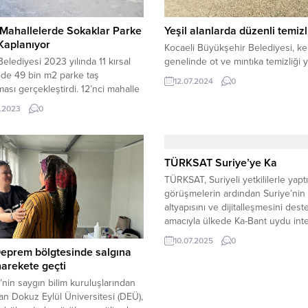
 Mahallelerde Sokaklar Parke
Yeşil alanlarda düzenli temizl
Kaplanıyor
Kocaeli Büyükşehir Belediyesi, ke
Belediyesi 2023 yılında 11 kırsal
genelinde ot ve mıntıka temizliği 
de 49 bin m2 parke taş
12.07.2024
0
ası gerçekleştirdi. 12’nci mahalle
ocaköy’de 5 sokağın 2500 m2
.2023
0
aşla kaplanması için çalışmalar
en, Belediye Başkanı Alper Taban
den çalışmaları yerinde inceledi.
kezde hem kırsalda yatırımlarını
TÜRKSAT Suriye’ye Ka
n İnegöl Belediyesi, yaz aylarında
TÜRKSAT, Suriyeli yetkililerle yaptı
e sokakların parke...
görüşmelerin ardından Suriye’nin i
altyapısını ve dijitalleşmesini des
amacıyla ülkede Ka-Bant uydu int
hizmeti sunmaya başladı. TÜRKS
10.07.2025
0
Heyeti Şam’da Temaslarda Bulun
eprem bölgtesinde salgına
TÜRKSAT Genel Müdürü Ahmet 
harekete geçti
Atalay başkanlığındaki bir heyet,
’nin saygın bilim kuruluşlarından
Suriye’nin başkenti Şam’da Suriye 
olan Dokuz Eylül Üniversitesi (DEÜ),
ve Bilgi Teknolojileri Bakanı Abd