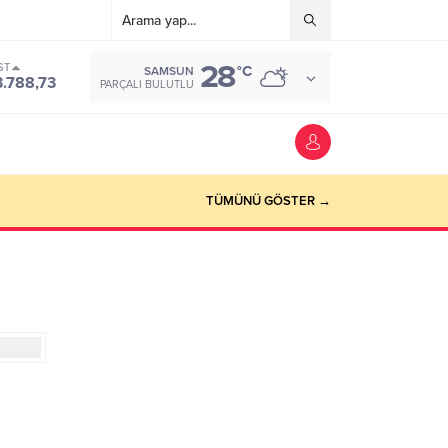
28
ST
°C
SAMSUN
3.788,73
PARÇALI BULUTLU
TÜMÜNÜ GÖSTER →