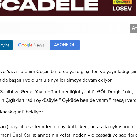
A
+
ABONE OL
aylaş
 Yazar İbrahim Coşar, binlerce yazdığı şiirleri ve yayınladığı şiir
da da başarılı ve olumlu sinyaller almaya devam ediyor.
z Sahibi ve Genel Yayın Yönetmenliğini yaptığı GÖL Dergisi’ nin;
n Çığlıkları “adlı öyküsüyle ” Öyküde ben de varım ” mesajı verd
 çıkacak günü bekliyor
ari ) başarılı eserlerinden dolayı kutlarken; bu arada öyküsünün
meni Ünal Kar’ a; annesinin vefatı nedeniyle başsağı ve sabırlar d