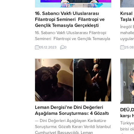
16. Sabancı Vakfı Uluslararası
Kırsal
Filantropi Semineri Filantropi ve
Taşla 
Gençlik Temasıyla Gerçekleşti
İnegöl 
16. Sabancı Vakfı Uluslararası Filantropi
mahalle
Semineri Filantropi ve Gençlik Temasıyla
uygulam
Gerçekleşti Sabancı Vakfı’nın 2007
olan H
05.12.2023
0
25.08
yılından beri gerçekleştirdiği Uluslararası
parke t
Filantropi Semineri’nde bu yıl,
başlark
gençlerin beklentileri gündemde
devam e
tutularak filantropi alanına katılımlarını
Hem mer
teşvik edecek yöntemler ele alındı.
sürdüre
Sabancı Vakfı Mütevelli Heyeti Başkanı
özellikl
Güler Sabancı seminerde yaptığı açılış
konuşmasında, “Bugün, dünya çapındaki
bir...
Leman Dergisi’ne Dini Değerleri
DEÜ,D
Aşağılama Soruşturması: 4 Gözaltı
karşı 
— Dini Değerleri Aşağılayan Karikatüre
Türkiye
Soruşturma: Gözaltı Kararı Verildi İstanbul
birisi 
Cumhuriyet Başsavcılığı, Leman