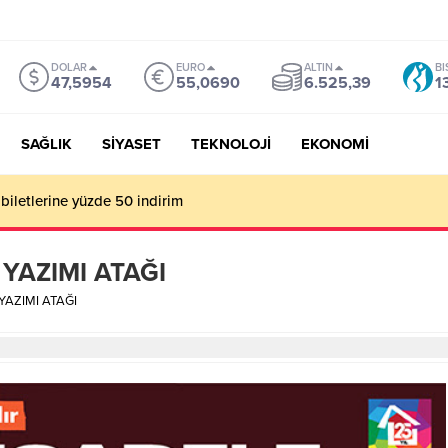
DOLAR
EURO
ALTIN
BI
47,5954
55,0690
6.525,39
1
SAĞLIK
SİYASET
TEKNOLOJİ
EKONOMİ
biletlerine yüzde 50 indirim
YAZIMI ATAĞI
YAZIMI ATAĞI