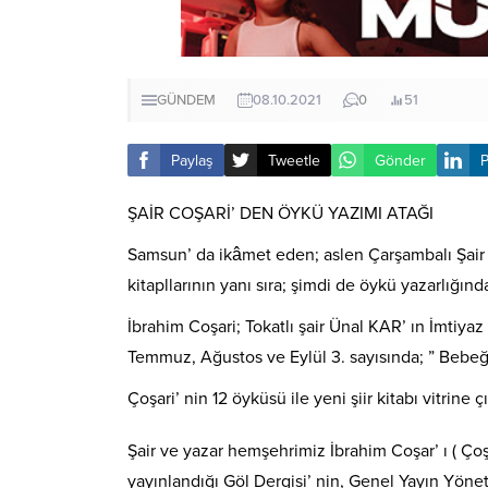
GÜNDEM
08.10.2021
0
51
Paylaş
Tweetle
Gönder
P
ŞAİR COŞARİ’ DEN ÖYKÜ YAZIMI ATAĞI
Samsun’ da ikâmet eden; aslen Çarşambalı Şair ve
kitapllarının yanı sıra; şimdi de öykü yazarlığın
İbrahim Coşari; Tokatlı şair Ünal KAR’ ın İmtiya
Temmuz, Ağustos ve Eylül 3. sayısında; ” Bebeği
Çoşari’ nin 12 öyküsü ile yeni şiir kitabı vitrine
Şair ve yazar hemşehrimiz İbrahim Coşar’ ı ( Çoş
yayınlandığı Göl Dergisi’ nin, Genel Yayın Yönet