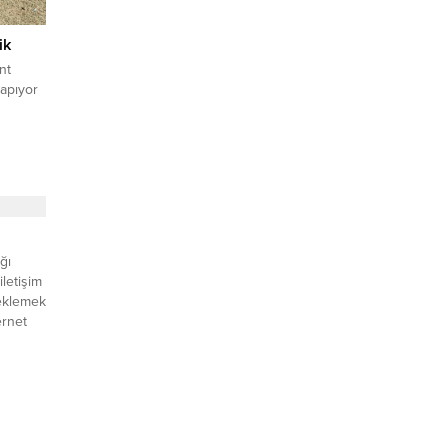
ik
nt
yapıyor
ğı
letişim
teklemek
ernet
AT
du
Hamdi
İletişim
üsselam