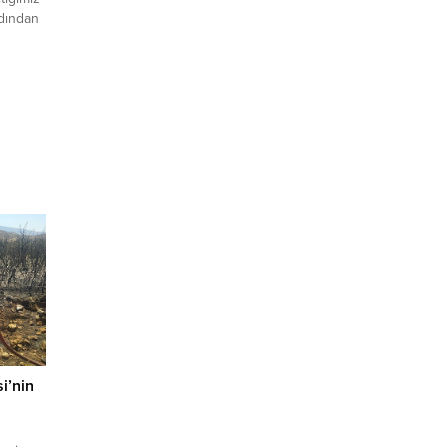
rdından
ktar
ivan,
amadı.
dan
n oğlu,
ayda
t ve
i’nin