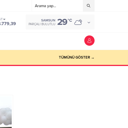
29
ST
°C
SAMSUN
3.779,39
PARÇALI BULUTLU
TÜMÜNÜ GÖSTER →