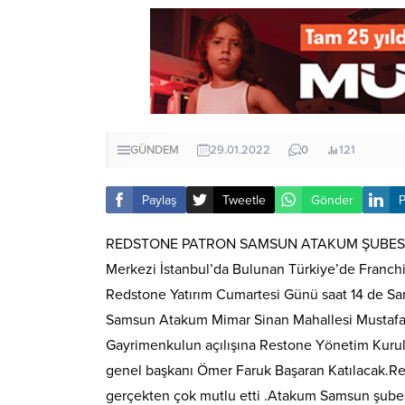
GÜNDEM
29.01.2022
0
121
Paylaş
Tweetle
Gönder
P
REDSTONE PATRON SAMSUN ATAKUM ŞUBESİ
Merkezi İstanbul’da Bulunan Türkiye’de Franchise
Redstone Yatırım Cumartesi Günü saat 14 de S
Samsun Atakum Mimar Sinan Mahallesi Mustafa 
Gayrimenkulun açılışına Restone Yönetim Kurul
genel başkanı Ömer Faruk Başaran Katılacak.Ret
gerçekten çok mutlu etti .Atakum Samsun şubes