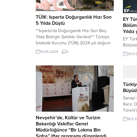
TÜİK: Isparta Doğurganlık Hızı Son
EY Tür
5 Yılda Düştü
Bölümü
**Isparta’da Doğurganlık Hızı Son Beş
Yıldız 
Yılda Belirgin Şekilde Geriledi** Türkiye
EY Türk
İstatistik Kurumu (TÜİK) 2024 yılı doğum
Bölümü 
istatistikleri, Isparta ilindeki demografik
getiril
13.05.2025
0
29.11
yapıda önemli bir değişimi ortaya koydu.
denetim
Son beş yıllık veriler, şehirde doğum
vergi ş
sayısının ve doğurganlık hızının istikrarlı
Türkiye
bir düşüş eğiliminde olduğunu
gerçekl
gösteriyor. Isparta’da Doğum Sayısındaki
Danışma
Türkiy
Düşüş TÜİK verilerine göre, Isparta’da...
Teknolo
Büyüd
itibarıy
Sanayi 
Türkiye’
Kacır, 
Töreni’
Türkiye
Nevşehir’de, Kültür ve Turizm
18.11.
konumun
Bakanlığı Vakıflar Genel
üretim 
Müdürlüğünce “Bir Lokma Bin
yaşandı
Sofra” iftar programı düzenlendi