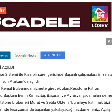
A
+
ABONE OL
aylaş
 AÇILDI
 Sistemi ile Kısa bir süre İçerisinde Başarılı çalışmalara imza at
amsun Atakum’da açıldı
Kemal Bulvarında hizmete girecek olan,Redstone Patron
u Başkanı Evrim Kırmızıtaş Başaran ve Avrasya İşadamaları derne
stone brokerleri Murat ve Sebla Öktem “bu aileye katılmak bizi
inde kısa zamanda başarıları yakalayacağımızdan eminiz. Açılış