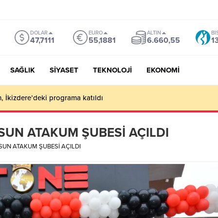
DOLAR
EURO
ALTIN
BI
47,7111
55,1881
6.660,55
1
SAĞLIK
SİYASET
TEKNOLOJİ
EKONOMİ
, İkizdere’deki programa katıldı
UN ATAKUM ŞUBESİ AÇILDI
UN ATAKUM ŞUBESİ AÇILDI