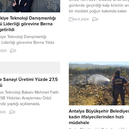
günlerde geçirdiği kalp krizinin a
bir müddet yoğun bakımda kalan
Bolu’nun ve bölgenin sevilen eme
kiye Teknoloji Danışmanlığı
04.11.2024
0
gazetecilerinden İsmail Hakkı Pehl
 Liderliği görevine Berna
geçirdiği son kriz sonrası kurtarıl
getirildi
Bolu’nun Gerede İlçesi eşrafların
iye Teknoloji Danışmanlığı
merhum elektrikçi Saim Pehlivan‘ı
Liderliği görevine Berna Yıldız
Gazeteci Fatma Pehlivan’ın eşi, İl
di Uluslararası danışmanlık,
.2023
0
Pehlivan‘ın babası, Gerede Ticare
, kurumsal finansman, strateji ve
Sanayi Odası...
irketi EY (Ernst & Young),
’de üst düzey bir atama
eştirdi. EY Türkiye’nin
nlık Bölümü Şirket Ortaklığı ve
e Sanayi Üretimi Yüzde 27,5
ji Liderliği görevine Kasım ayı
ü
la Berna Yıldız atandı. Yıldız, EY
ve Teknoloji Bakanı Mehmet Fatih
deki yeni...
OSB Yıldızları Araştırması Ödül
nde yaptığı açıklamada,
’nin küresel üretimdeki
Antalya Büyükşehir Belediyes
2025
0
u güçlendirdiğini ve sanayi
kadın itfaiyecilerinden hızlı
endeksinde önemli artış
müdahale
ğını belirtti. KOSGEB’de