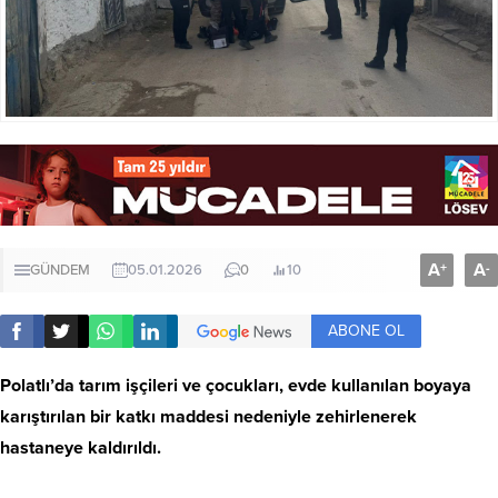
A
A
+
-
GÜNDEM
05.01.2026
0
10
ABONE OL
Polatlı’da tarım işçileri ve çocukları, evde kullanılan boyaya
karıştırılan bir katkı maddesi nedeniyle zehirlenerek
hastaneye kaldırıldı.