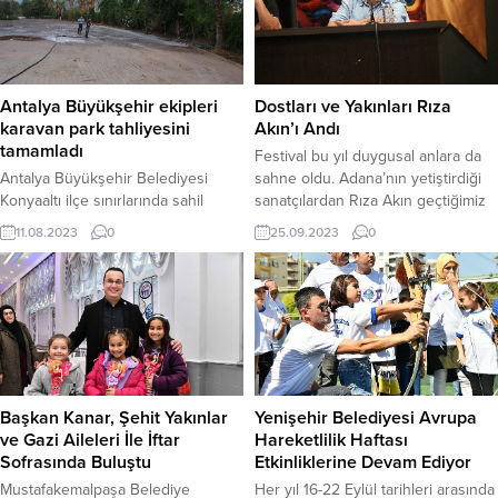
Antalya Büyükşehir ekipleri
Dostları ve Yakınları Rıza
karavan park tahliyesini
Akın’ı Andı
tamamladı
Festival bu yıl duygusal anlara da
Antalya Büyükşehir Belediyesi
sahne oldu. Adana’nın yetiştirdiği
Konyaaltı ilçe sınırlarında sahil
sanatçılardan Rıza Akın geçtiğimiz
bandı ve mahalle aralarında park
yıl hayata veda etti. Pek çok sinema
11.08.2023
0
25.09.2023
0
eden karavanların tahliye işlemini
filminde ve dizide rol alan
tamamladı. Kontrolsüz karavan park
sanatçının 2007 yılında Tayfun
yerleri Büyükşehir ekipleri
Pirselimoğlu’nun yönettiği filmi
tarafından temizledi. Antalya
“Rıza” gösterildi. Adana seyircinin
Büyükşehir Belediyesi, Ulaşım
yoğun ilgi gösterdiği gösterim
Planlama ve Raylı Sistem Dairesi
sonrasında, filmin yönetmeni
Başkanlığı (UKOME) Genel Kurulu
Tayfun Pirselimoğlu, yakın dostu
Kararı ile Konyaaltı sahil bandı ve
oyuncu Menderes...
Başkan Kanar, Şehit Yakınlar
Yenişehir Belediyesi Avrupa
mahalle aralarında park eden
ve Gazi Aileleri İle İftar
Hareketlilik Haftası
karavanları tahliye...
Sofrasında Buluştu
Etkinliklerine Devam Ediyor
Mustafakemalpaşa Belediye
Her yıl 16-22 Eylül tarihleri arasında