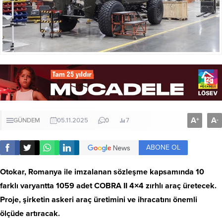
A
A
+
-
GÜNDEM
05.11.2025
0
7
ABONE OL
Otokar, Romanya ile imzalanan sözleşme kapsamında 10
farklı varyantta 1059 adet COBRA II 4×4 zırhlı araç üretecek.
Proje, şirketin askeri araç üretimini ve ihracatını önemli
ölçüde artıracak.