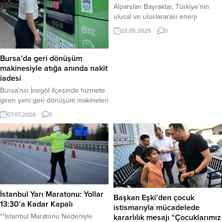
Alparslan Bayraktar, Türkiye’nin
ulusal ve uluslararası enerji
stratejilerine ilişkin önemli
23.05.2025
0
değerlendirmelerde bulundu.
Bakan Bayraktar, ülkenin enerji
bağımsızlığını güçlendirme ve arz
Bursa’da geri dönüşüm
güvenliğini sağlama hedefleri
makinesiyle atığa anında nakit
doğrultusunda atılan adımları
iadesi
detaylandırdı. Açıklamalar,
Bursa’nın İnegöl ilçesinde hizmete
Türkiye’nin hem yurt içi kaynakları
giren yeni geri dönüşüm makineleri
çeşitlendirme çabalarını hem de
sayesinde vatandaşlar, evlerinde
07.07.2026
0
yurt dışındaki enerji arayışlarını
biriktirdikleri atıkları getirerek
kapsıyor. Somali’de Enerji Arayışı...
anında nakit iadesi alabiliyor. Her
bir atık malzeme için sistem
tarafından tanımlanan 1 TL’lik ücret,
özellikle ev bütçesine destek
olmak isteyen aileler ve harçlığını
çıkarmak isteyen çocuklar için
cazip bir çevre hareketi başlatmış
İstanbul Yarı Maratonu: Yollar
Başkan Eşki’den çocuk
durumda. Plastik...
13:30’a Kadar Kapalı
istismarıyla mücadelede
**İstanbul Maratonu Nedeniyle
kararlılık mesajı “Çocuklarımız