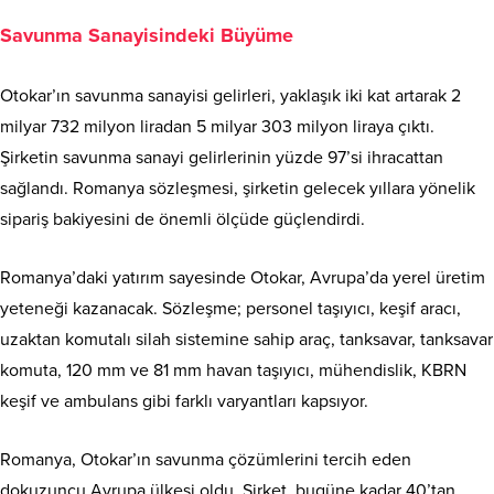
Savunma Sanayisindeki Büyüme
Otokar’ın savunma sanayisi gelirleri, yaklaşık iki kat artarak 2
milyar 732 milyon liradan 5 milyar 303 milyon liraya çıktı.
Şirketin savunma sanayi gelirlerinin yüzde 97’si ihracattan
sağlandı. Romanya sözleşmesi, şirketin gelecek yıllara yönelik
sipariş bakiyesini de önemli ölçüde güçlendirdi.
Romanya’daki yatırım sayesinde Otokar, Avrupa’da yerel üretim
yeteneği kazanacak. Sözleşme; personel taşıyıcı, keşif aracı,
uzaktan komutalı silah sistemine sahip araç, tanksavar, tanksavar
komuta, 120 mm ve 81 mm havan taşıyıcı, mühendislik, KBRN
keşif ve ambulans gibi farklı varyantları kapsıyor.
Romanya, Otokar’ın savunma çözümlerini tercih eden
dokuzuncu Avrupa ülkesi oldu. Şirket, bugüne kadar 40’tan