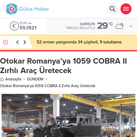
29
EURO
°C
SAMSUN
55,1921
PARÇALI BULUTLU
52 orman yangınında 34 şüpheli, 9 tutuklama
Otokar Romanya’ya 1059 COBRA II
Zırhlı Araç Üretecek
Anasayfa
GÜNDEM
Otokar Romanya’ya 1059 COBRA II Zırhlı Araç Üretecek