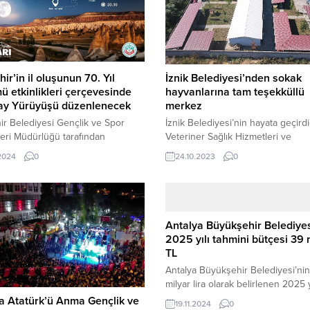
ir’in il oluşunun 70. Yıl
İznik Belediyesi’nden sokak
 etkinlikleri çerçevesinde
hayvanlarına tam teşekküllü
ay Yürüyüşü düzenlenecek
merkez
r Belediyesi Gençlik ve Spor
İznik Belediyesi’nin hayata geçirdi
eri Müdürlüğü tarafından
Veteriner Sağlık Hizmetleri ve
enen ‘Dolunay Yürüyüşü’ 21
Rehabilitasyon Merkezinde Sokak
.2024
0
24.10.2023
0
 2024 Pazar akşamı
hayvanlarına tam teşekküllü hizme
eştirilecek.
veriliyor. Hayvan Rehabilitasyon
Merkezi’nde yaralı, hasta veya teh
eden hayvanların rehabilitasyonu,
edilmesi, tedavi sürecinin takibi,
Antalya Büyükşehir Belediyes
sahiplendirme ve yeniden doğaya
2025 yılı tahmini bütçesi 39 
salınması gibi hizmetler veriliyor. İ
TL
Belediyesi Veteriner Sağlık Hizmet
Antalya Büyükşehir Belediyesi’ni
Rehabilitasyon Merkezi, modern tes
milyar lira olarak belirlenen 2025 y
taslak bütçesi Büyükşehir Meclisi
ta Atatürk’ü Anma Gençlik ve
19.11.2024
0