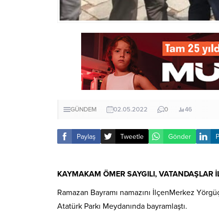
GÜNDEM
02.05.2022
0
46
Paylaş
Tweetle
Gönder
P
KAYMAKAM ÖMER SAYGILI, VATANDAŞLAR İ
Ramazan Bayramı namazını İlçenMerkez Yörgüçp
Atatürk Parkı Meydanında bayramlaştı.