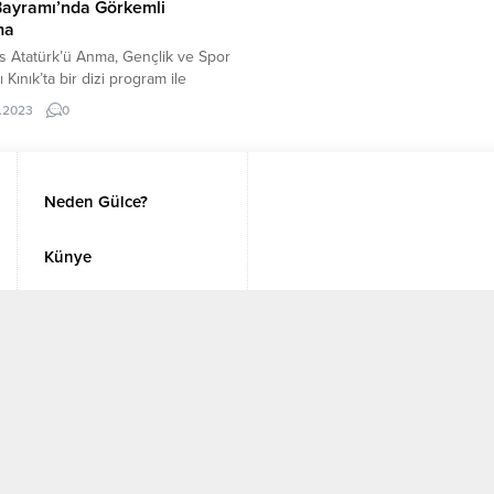
birliği ile kabul edildi. 19 Kasım 20
Bayramı’nda Görkemli
23:07 yayınlandı Antalya Büyükşe
ma
Belediyesi’nin 39 milyar lira olarak
s Atatürk’ü Anma, Gençlik ve Spor
belirlenen 2025 yılı taslak bütçesi
 Kınık’ta bir dizi program ile
Büyükşehir Meclisi’nde...
a kutlandı. 19 Mayıs Atatürk’ü
.2023
0
Gençlik ve Spor Bayramı kutlama
kleri sabah saatlerinde Hükümet
önünde Atatürk Anıtına çelenk
öreni ile başladı. Kınık Kaymakamı
Neden Gülce?
hman Çelebi, Kınık Belediye
 Dr. Sadık Doğruer ve ilçe
lünün...
Künye
Copyright © 2022 - Tüm hakları saklıdır. Gülce Medya