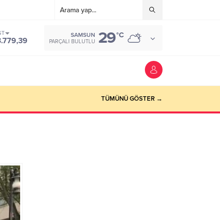
29
ST
°C
SAMSUN
3.779,39
PARÇALI BULUTLU
TÜMÜNÜ GÖSTER →