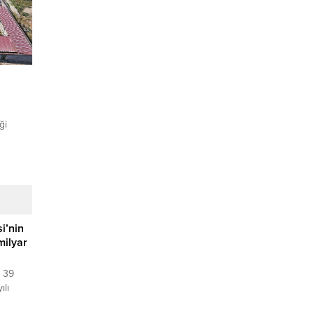
ği
t
like arz
 tedavi
i’nin
milyar
znik
leri ve
n 39
isi,...
ılı
’nde oy