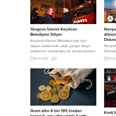
Yangının İzlerini Keçiören
Nevşeh
Belediyesi Siliyor
dönümü
Dolun
Keçiören Kanuni Mahallesi’nde dün
akşam saatlerinde çıkan yangın itfaiye
Nevşehi
ekiplerinin müdahalesi ile söndürülürken
Hizmetl
olay yerine ilk gelenlerden Keçiören
düzenl
18.01.2023
0
17.07
Belediye Başkanı Turgut Altınok
Temmuz
yetkililerden bilgi aldı. Mağdur vatandaşa
gerçekl
geçmiş olsun dileklerini ileten Altınok
temizlik ve bakım konusunda
vatandaşlara destek verileceğini söyledi.
Bunun üzerine Keçiören Belediyesi
temizlik ekipleri dairelerde oluşan
tahribatın izlerini...
Gram altın 6 bin 195 liradan
Kınık’
kapandı, ons altın yüzde 1 arttı