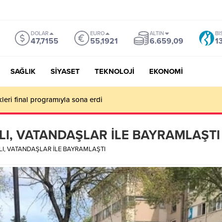
DOLAR
EURO
ALTIN
BI
47,7155
55,1921
6.659,09
1
SAĞLIK
SİYASET
TEKNOLOJİ
EKONOMİ
kleri final programıyla sona erdi
I, VATANDAŞLAR İLE BAYRAMLAŞTI
I, VATANDAŞLAR İLE BAYRAMLAŞTI