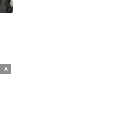
A
-
e