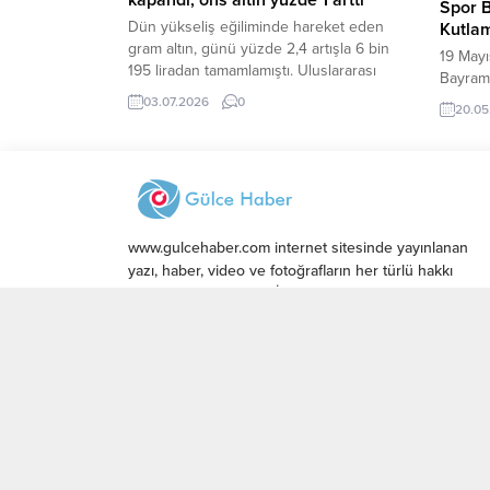
Spor 
Dün yükseliş eğiliminde hareket eden
Kutla
gram altın, günü yüzde 2,4 artışla 6 bin
19 Mayı
195 liradan tamamlamıştı. Uluslararası
Bayramı
piyasalarda altının ons fiyatı da yüzde 1
coşkuyl
03.07.2026
0
20.05
artarak 4 bin 165 dolara çıktı. Piyasada
Anma, 
gram altının yanı sıra çeyrek altın ve
etkinli
cumhuriyet altını da işlem görüyor.
Konağı 
Çeyrek altın 10 bin 318 liradan,
sunma t
cumhuriyet...
Abdurra
Başkanı
www.gulcehaber.com internet sitesinde yayınlanan
protoko
yazı, haber, video ve fotoğrafların her türlü hakkı
Gülce Medya’ya aittir. İzin alınmadan, kaynak
gösterilerek dahi iktibas edilemez.