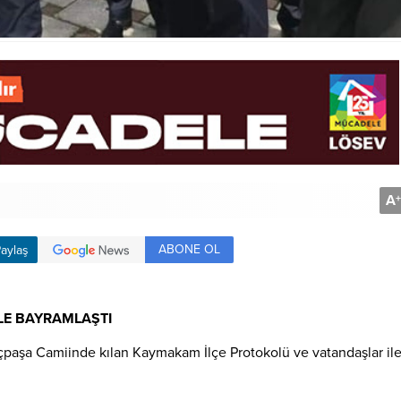
A
+
ABONE OL
aylaş
LE BAYRAMLAŞTI
aşa Camiinde kılan Kaymakam İlçe Protokolü ve vatandaşlar il