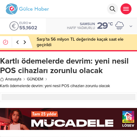
29
EURO
°C
SAMSUN
55,1602
HAFIF YAĞMURLU
Sarp’ta 56 milyon TL değerinde kaçak saat ele
geçirildi
Kartlı ödemelerde devrim: yeni nesil
POS cihazları zorunlu olacak
Anasayfa
GÜNDEM
Kartlı ödemelerde devrim: yeni nesil POS cihazları zorunlu olacak