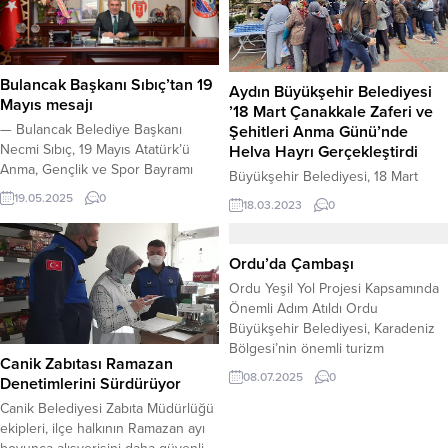
Bulancak Başkanı Sıbıç’tan 19
Aydın Büyükşehir Belediyesi
Mayıs mesajı
’18 Mart Çanakkale Zaferi ve
— Bulancak Belediye Başkanı
Şehitleri Anma Günü’nde
Necmi Sıbıç, 19 Mayıs Atatürk’ü
Helva Hayrı Gerçekleştirdi
Anma, Gençlik ve Spor Bayramı
Büyükşehir Belediyesi, 18 Mart
dolayısıyla yayımladığı mesajda Milli
Çanakkale Zaferi ve Şehitleri Anma
19.05.2025
0
18.03.2023
0
Mücadele’nin başlangıcının 106. yıl
Günü’nde şehitleri anmak için
dönümünü kutladı ve gençlerin
binlerce vatandaşa helva hayrı
önemine değindi. Giriş Bulancak
yaptı. Hayra büyük ilgi gösteren
Ordu’da Çambaşı
Belediye Başkanı Necmi Sıbıç, 19
vatandaşlar, uzun kuyruklar
Ordu Yeşil Yol Projesi Kapsamında
Mayıs Atatürk’ü Anma, Gençlik ve
oluşturdu. 18 Mart Çanakkale
Önemli Adım Atıldı Ordu
Spor Bayramı’nın 106. yıl dönümü
Zaferi’nin 108’inci yıldönümü ve
Büyükşehir Belediyesi, Karadeniz
nedeniyle bir mesaj yayımladı.
Şehitleri Anma Günü dolayısıyla
Bölgesi’nin önemli turizm
Başkan...
Efeler, Nazilli, Söke, Germencik ve
Canik Zabıtası Ramazan
projelerinden biri olan Yeşil Yol
İncirliova’da helva hayrı
08.07.2025
0
Denetimlerini Sürdürüyor
kapsamında Çambaşı Yaylası ile
gerçekleştirildi. Vatandaşlar;
Giresun’un Paşakonağı Yaylası
Canik Belediyesi Zabıta Müdürlüğü
şehitlerimiz için dualar...
arasındaki bağlantı güzergahında
ekipleri, ilçe halkının Ramazan ayı