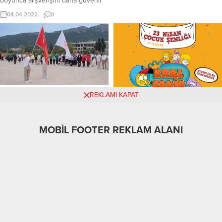
beton yol çalışmalarını
boyunca alışverişini daha güvenli
tamamlayarak kullanıma açtı.
ve sağlıklı bir şekilde yapabilmesi
04.04.2022
0
Belediyenin Fen İşleri Dairesi
için market, bakkal, fırın, pastane,
Başkanlığı ekiplerince yürütülen
restoran ve pazar yeri
çalışmalarda, yolun güvenliği ve
denetimlerine aralıksız devam
ömrünü uzatmak amacıyla...
ediyor. İlçedeki gıda işletmelerine
yönelik sürdürülen denetimlerde
işletmenin ve kullanılan
ekipmanların üretime, temizlik ve
hijyen kurallarına uygunluğu
Kemer Petankta 1400 Sporcu
REKLAMI KAPAT
kontrol edilirken ürünlerin...
Yarışıyor
Türkiye Petank Şampiyonası
Antalya Kemer’de Başladı: Bin 400
MOBİL FOOTER REKLAM ALANI
Sporcu Katılıyor Antalya’nın Kemer
BULVAR AVM’DE ÇOCUK
ilçesi, Türkiye Küçükler, Yıldızlar,
ŞENLİĞİ DOLU DOLU BİR
19.04.2025
0
Gençler ve Büyükler Petank
PROGRAMLA GELİYOR…
Şampiyonası’na ev sahipliği
BULVAR AVM’DE ÇOCUK ŞENLİĞİ
yapmaya başladı. Kemer Belediyesi
DOLU DOLU BİR PROGRAMLA
Bocce Sahası’nda düzenlenen ve
GELİYOR… Geleneksel Çocuk
Türkiye’nin çeşitli illerinden bin
14.04.2023
0
Şenlikleri Bulvar AVM’de Başlıyor..
400 sporcunun katılımıyla
Türkiye’nin En Sevilen Ve En Çok
gerçekleşen şampiyonanın açılış