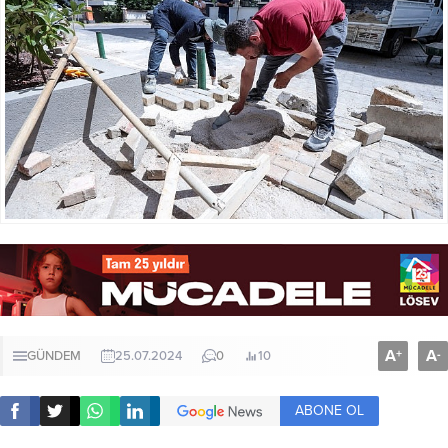
A
A
+
-
GÜNDEM
25.07.2024
0
10
ABONE OL