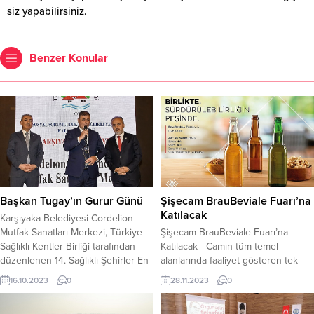
siz yapabilirsiniz.
Benzer Konular
Başkan Tugay’ın Gurur Günü
Şişecam BrauBeviale Fuarı’na
Katılacak
Karşıyaka Belediyesi Cordelion
Mutfak Sanatları Merkezi, Türkiye
Şişecam BrauBeviale Fuarı’na
Sağlıklı Kentler Birliği tarafından
Katılacak Camın tüm temel
düzenlenen 14. Sağlıklı Şehirler En
alanlarında faaliyet gösteren tek
İyi Uygulama Yarışması’nda ödüle
global oyuncu olan Şişecam, 28-30
16.10.2023
0
28.11.2023
0
layık görüldü. ‘Sosyal Sorumluluk
Kasım 2023 tarihlerinde
ve Sağlıklı Yaşam’ kategorisindeki
Almanya’nın Nüremberg kentinde