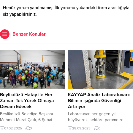
Henüz yorum yapılmamış. İlk yorumu yukarıdaki form aracılığıyla
siz yapabilirsiniz.
Benzer Konular
Beylikdüzü Hatay ile Her
KAY-YAP Analiz Laboratuvarı:
Zaman Tek Yürek Olmaya
Bilimin Işığında Güvenliği
Devam Edecek
Artırıyor
Beylikdüzü Belediye Başkanı
Laboratuvar, her geçen yıl
Mehmet Murat Çalık, 6 Şubat
büyüyerek, sektöre parametre,
depremlerinin ikinci yıldönümünde
cihaz ve uzmanlık ekleyerek hizmet
07.02.2025
0
28.09.2023
0
Hatay’daydı.
yelpazesini genişletmeye devam