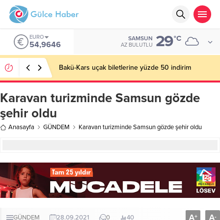
29
EURO
°C
SAMSUN
54,9646
AZ BULUTLU
Bakü-Kars uçak biletlerine yüzde 50 indirim
Karavan turizminde Samsun gözde
şehir oldu
Anasayfa
GÜNDEM
Karavan turizminde Samsun gözde şehir oldu
A
A
+
-
GÜNDEM
28.09.2021
0
40