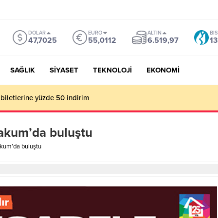
DOLAR
EURO
ALTIN
BI
47,7025
55,0112
6.519,97
13
SAĞLIK
SİYASET
TEKNOLOJİ
EKONOMİ
biletlerine yüzde 50 indirim
takum’da buluştu
takum’da buluştu