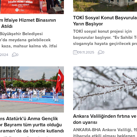
TOKİ Sosyal Konut Başvurula
 İtfaiye Hizmet Binasının
Yarın Başlıyor
 Atıldı
TOKİ sosyal konut projesi için
Büyükşehir Belediyesi
başvurular başlıyor. “Ev Sahibi T
’da meydana gelebilecek
sloganıyla hayata geçirilecek pr
 kaza, mahsur kalma vb. itfai
kapsamında 81 ilde 500 bin sos
a daha hızlı ve etkin müdahale
09.11.2025
0
.2024
0
konut inşa edilecek. Başvurular 
ek için İtfaiye hizmet binasının
itibarıyla alınacak. Çevre, Şehirc
i attı.
İklim Değişikliği Bakanlığı’ndan
açıklamaya göre, Toplu Konut İd
(TOKİ) tarafından yürütülecek “E
Sahibi Türkiye” projesi kapsamı
ilde 500...
Ankara Valiliğinden fırtına ve 
ıs Atatürk’ü Anma Gençlik
don uyarısı
r Bayramı tüm yurtta olduğu
ANKARA-BHA Ankara Valiliği, 1
araman’da da törenle kutlandı
itibarıyla etkili olması beklenen