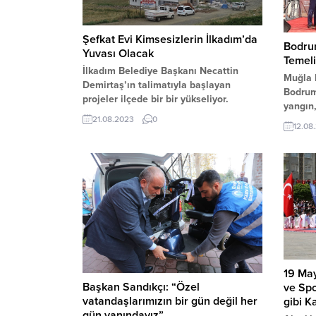
Şefkat Evi Kimsesizlerin İlkadım’da
Bodrum
Yuvası Olacak
Temeli
İlkadım Belediye Başkanı Necattin
Muğla 
Demirtaş’ın talimatıyla başlayan
Bodrum
projeler ilçede bir bir yükseliyor.
yangın,
Barınmaya muhtaç olup çeşitli
olaylar
21.08.2023
0
12.08
nedenlerle sokakta geçici veya sürekli
edebilm
olarak yaşamak zorunda kalan, kişileri
temelin
sokakta karşılaşabileceği risklerden
korumak ve temel ihtiyaçlarını
gidermelerine yardımcı olmak amacıyla
İlkadım Belediyesi tarafından Ataköy
Mahallesi’nde hizmete sunulacak
Şefkat Evi (Kimsesizler Evi) projesi
sosyal...
19 May
Başkan Sandıkçı: “Özel
ve Spo
vatandaşlarımızın bir gün değil her
gibi K
gün yanındayız”