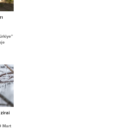
rı
ürkiye”
oje
yal
yarın
ilik ve
 yapılan
aresi
v
nda 81
zirai
9 Mart