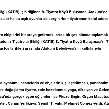
liği (KATİB) iş birliğinde 8. Tiyatro Köyü Buluşması Atakum’da
ocular halka açık oyunlar da sergilerken tiyatronun kalbi adeta
 ekiplerini bir araya getirmek, ortak bir çatı altında toplamak
eniz Tiyatrolar Birliği (KATİB) 8. Tiyatro Köyü Buluşması’nı 7
ustos tarihleri arasında Atakum Belediyesi’nin katkılarıyla
a oynatımı, nesnelerin ve objelerin kişileştirilmesi), pandomim
et, doğaçlama tiyatro, role hazırlanma, yoga, diksiyon ve Gele
rusu’nda gerçekleşen eğitimleri ise Firuze Engin, Orçun Masatçı,
eter, Canan Yerlikaya, Semih Tiryaki, Mehmet Çömez verdi. A