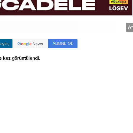
A
+
ABONE OL
aylaş
e
kez görüntülendi.