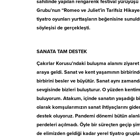
sahilinde yapılan rengarenk festival yürüyüş
Grubu’nun “Romeo ve Juliet’in Tarifsiz Hikaye
tiyatro oyunları yurttaşların beğenisine sunul
söyleşisi de gerçekleşti.
SANATA TAM DESTEK
Çakırlar Korusu’ndaki buluşma alanını ziyaret
araya geldi. Sanat ve kent yaşamının birbirin
birbirini besler ve büyütür. Sanat aynı zaman
sevgisinde bizleri buluşturur. O yüzden kenti
buluyorum. Atakum, içinde sanatın yaşadığı bir
olarak komşularımızın sanat ihtiyaçlarını gid
destek oluyoruz. Pandemi dönemi bütün alanlar
perdeleri açılmadı. Öyle bir süreçten geçip ş
de elimizden geldiği kadar yerel tiyatro grupl