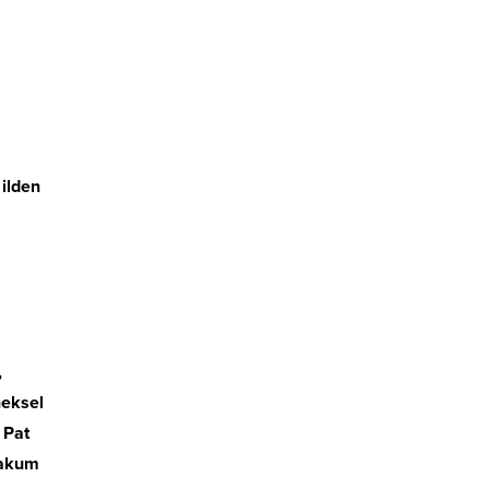
 ilden
,
neksel
 Pat
takum