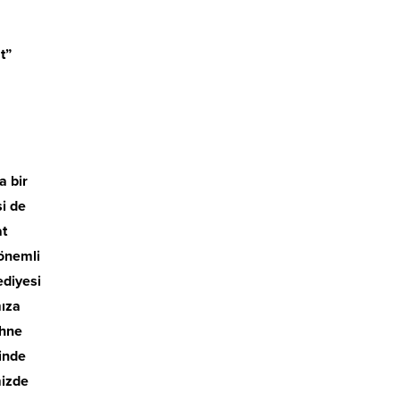
t”
a bir
i de
at
 önemli
ediyesi
mıza
ahne
inde
mizde