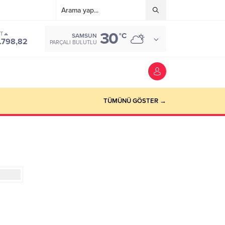
30
ST
°C
SAMSUN
.798,82
PARÇALI BULUTLU
TÜMÜNÜ GÖSTER →