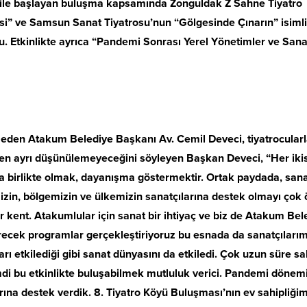
ü ile başlayan buluşma kapsamında Zonguldak Z Sahne Tiyatro
si” ve Samsun Sanat Tiyatrosu’nun “Gölgesinde Çınarın” isimli
du. Etkinlikte ayrıca “Pandemi Sonrası Yerel Yönetimler ve Sana
 eden Atakum Belediye Başkanı Av. Cemil Deveci, tiyatrocularl
den ayrı düşünülemeyeceğini söyleyen Başkan Deveci, “Her ikis
da birlikte olmak, dayanışma göstermektir. Ortak paydada, san
mizin, bölgemizin ve ülkemizin sanatçılarına destek olmayı çok
 kent. Atakumlular için sanat bir ihtiyaç ve biz de Atakum Bel
erecek programlar gerçekleştiriyoruz bu esnada da sanatçıları
ı etkilediği gibi sanat dünyasını da etkiledi. Çok uzun süre s
imdi bu etkinlikte buluşabilmek mutluluk verici. Pandemi dönem
arına destek verdik. 8. Tiyatro Köyü Buluşması’nın ev sahipliği