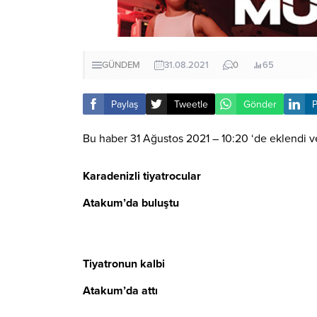
GÜNDEM
31.08.2021
0
65
Paylaş
Tweetle
Gönder
P
Bu haber 31 Ağustos 2021 – 10:20 ‘de eklendi v
Karadenizli tiyatrocular
Atakum’da buluştu
Tiyatronun kalbi
Atakum’da attı