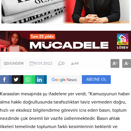
A
A
+
-
GÜNDEM
10.01.2022
0
44
ABONE OL
Karaaslan mesajında şu ifadelere yer verdi; “Kamuoyunun haber
alma hakkı doğrultusunda tarafsızlıktan taviz vermeden doğru,
hızlı ve eksiksiz bilgilendirme görevini icra eden basın, toplum
nezdinde çok önemli bir vazife üstlenmektedir. Basın ahlak
ilkeleri temelinde toplumun farklı kesimlerinin beklenti ve