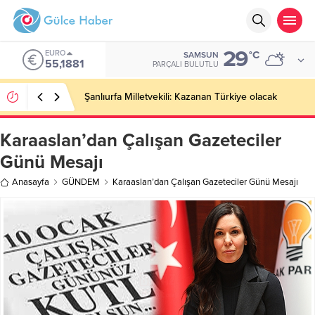
29
EURO
°C
SAMSUN
55,1881
PARÇALI BULUTLU
Şanlıurfa Milletvekili: Kazanan Türkiye olacak
Karaaslan’dan Çalışan Gazeteciler
Günü Mesajı
Anasayfa
GÜNDEM
Karaaslan’dan Çalışan Gazeteciler Günü Mesajı