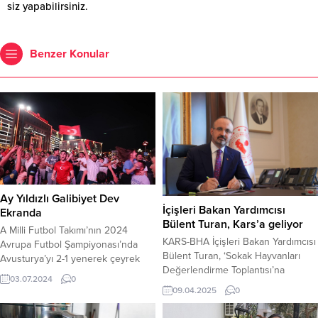
siz yapabilirsiniz.
Benzer Konular
Ay Yıldızlı Galibiyet Dev
İçişleri Bakan Yardımcısı
Ekranda
Bülent Turan, Kars’a geliyor
A Milli Futbol Takımı’nın 2024
KARS-BHA İçişleri Bakan Yardımcısı
Avrupa Futbol Şampiyonası’nda
Bülent Turan, ‘Sokak Hayvanları
Avusturya’yı 2-1 yenerek çeyrek
Değerlendirme Toplantısı’na
finale yükseldiği heyecan dolu maç
03.07.2024
0
katılmak üzere Kars’a geliyor.
Kalaba Kent Meydanı’nda dev
09.04.2025
0
Turizm Birliği Başkanı Halit Özer ve
ekranda yayınlandı.
beraberindeki heyetten Vali Ziya