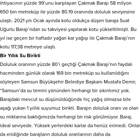
ihtiyacının yüzde 99’unu karşılayan Çakmak Barajı 58 milyon
650 bin metreküp ile yüzde 80.19 oranında doluluk seviyesine
ulaştı. 2021 yılı Ocak ayında kotu oldukça düşen baraja Suat
Uğurlu Barajı’ndan su takviyesi yapılarak kotu yükseltilmişti. Bu
yıl ise geçen bir haftadır yağan kar yağışı ile Çakmak Barajı’nın
kotu 117,38 metreye ulaştı.
Bir Yıllık Su Birikti
Doluluk oranının yüzde 80’i geçtiği Çakmak Barajı’nın faydalı
hacminden günlük olarak 169 bin metreküp su kullanıldığını
söyleyen Samsun Büyükşehir Belediye Başkanı Mustafa Demir,
“Samsun’da su temini yönünden herhangi bir sıkıntımız yok.
Barajdaki mevcut su düşünüldüğünde hiç yağış olmazsa bile
aşağı yukarı 1 yıllık suyumuz birikti. Barajın doluluk oranı ve olan
su miktarına baktığımızda herhangi bir risk görülmüyor. Baraj,
ideal seviyede. Yüksek yerlerdeki karlar da henüz erimedi. Onlar
da eridiğinde barajların doluluk oranlarının daha da