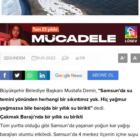
A
A
+
-
GÜNDEM
31.01.2022
0
119
ABONE OL
Büyükşehir Belediye Başkanı Mustafa Demir,
“Samsun’da su
temini yönünden herhangi bir sıkıntımız yok. Hiç yağmur
yağmazsa bile barajda bir yıllık su birikti”
dedi.
Çakmak Barajı’nda bir yıllık su birikti
Tüm yurtta olduğu gibi Samsun’da yaşanan yoğun kar yağışı
barajları olumlu etkiledi. Samsun’da 4 merkez ilçenin içme suyu