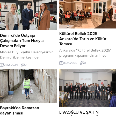
Kültürel Bellek 2025
Demirci’de Üstyapı
Ankara’da Tarih ve Kültür
Çalışmaları Tüm Hızıyla
Teması
Devam Ediyor
Ankara’da “Kültürel Bellek 2025”
Manisa Büyükşehir Belediyesi’nin
programı kapsamında tarih ve
Demirci ilçe merkezinde
kültür teması işleniyor. Kentin
gerçekleştirdiği üstyapı çalışmaları
06.11.2025
0
21.12.2024
0
hafızasına kazınan tarihi dokular,
tüm hızıyla devam ediyor.
oturumlar ve sergilerle
Başkentlilerle buluşuyor. Ankara
Kent Konseyi (AKK) ev sahipliğinde
düzenlenen “Kültürel Bellek 2025”
programı, Ankara Resim ve Heykel
Müzesi’ndeki açılışının ardından
ikinci gününde Ankara Kent
Konseyi Binası’nda devam etti.
Bayraklı’da Ramazan
LİVAOĞLU VE ŞAHİN
Program, 8 Kasım...
dayanışması