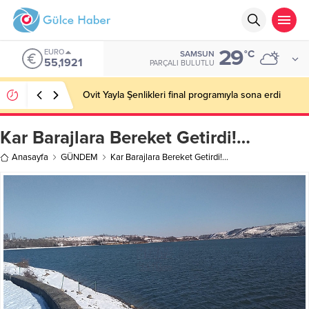
29
EURO
°C
SAMSUN
55,1921
PARÇALI BULUTLU
Ovit Yayla Şenlikleri final programıyla sona erdi
Kar Barajlara Bereket Getirdi!…
Anasayfa
GÜNDEM
Kar Barajlara Bereket Getirdi!…