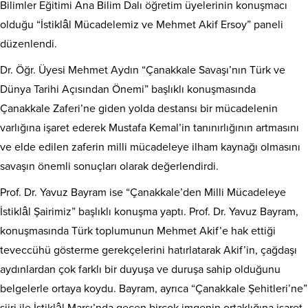
Bilimler Eğitimi Ana Bilim Dalı öğretim üyelerinin konuşmacı
olduğu “İstiklâl Mücadelemiz ve Mehmet Akif Ersoy” paneli
düzenlendi.
Dr. Öğr. Üyesi Mehmet Aydın “Çanakkale Savaşı’nın Türk ve
Dünya Tarihi Açısından Önemi” başlıklı konuşmasında
Çanakkale Zaferi’ne giden yolda destansı bir mücadelenin
varlığına işaret ederek Mustafa Kemal’in tanınırlığının artmasını
ve elde edilen zaferin milli mücadeleye ilham kaynağı olmasını
savaşın önemli sonuçları olarak değerlendirdi.
Prof. Dr. Yavuz Bayram ise “Çanakkale’den Milli Mücadeleye
İstiklâl Şairimiz” başlıklı konuşma yaptı. Prof. Dr. Yavuz Bayram,
konuşmasında Türk toplumunun Mehmet Akif’e hak ettiği
teveccühü gösterme gerekçelerini hatırlatarak Akif’in, çağdaşı
aydınlardan çok farklı bir duyuşa ve duruşa sahip olduğunu
belgelerle ortaya koydu. Bayram, ayrıca “Çanakkale Şehitleri’ne”
şiiri ile İstiklâl Marşı’nda geçen birçok imgenin ortaklığına işaret