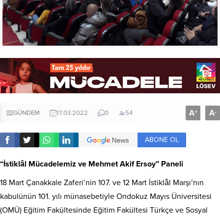
A
A
+
-
GÜNDEM
17.03.2022
0
54
ABONE OL
“İstiklâl Mücadelemiz ve Mehmet Akif Ersoy” Paneli
18 Mart Çanakkale Zaferi’nin 107. ve 12 Mart İstiklâl Marşı’nın
kabulünün 101. yılı münasebetiyle Ondokuz Mayıs Üniversitesi
(OMÜ) Eğitim Fakültesinde Eğitim Fakültesi Türkçe ve Sosyal