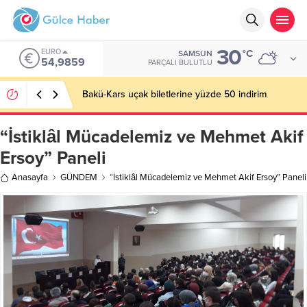
30
EURO
°C
SAMSUN
54,9859
PARÇALI BULUTLU
Bakü-Kars uçak biletlerine yüzde 50 indirim
“İstiklâl Mücadelemiz ve Mehmet Akif
Ersoy” Paneli
Anasayfa
GÜNDEM
“İstiklâl Mücadelemiz ve Mehmet Akif Ersoy” Paneli