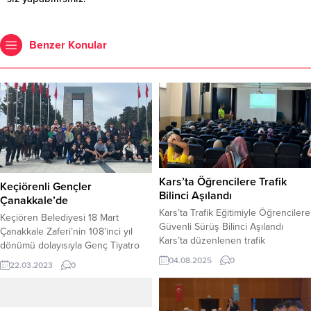
Benzer Konular
Kars’ta Öğrencilere Trafik
Keçiörenli Gençler
Bilinci Aşılandı
Çanakkale’de
Kars’ta Trafik Eğitimiyle Öğrencilere
Keçiören Belediyesi 18 Mart
Güvenli Sürüş Bilinci Aşılandı
Çanakkale Zaferi’nin 108’inci yıl
Kars’ta düzenlenen trafik
dönümü dolayısıyla Genç Tiyatro
eğitimlerinde öğrencilere, yaya
Atölyesi oyuncuları ve Keçiören
04.08.2025
0
22.03.2023
0
geçitlerinde öncelik kuralları,
İmam Hatip Lisesi öğrencileri için
emniyet kemeri kullanımının önemi
Çanakkale şehitliklerine gezi
ve genel trafik kuralları öğretildi.
düzenlendi. Keçiören Belediye
Eğitimler, Kars Emniyet Müdürlüğü