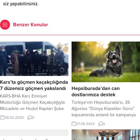
siz yapabilirsiniz.
Benzer Konular
Kars’ta göçmen kaçakçılığında
7 düzensiz göçmen yakalandı
Hepsiburada’dan can
dostlarımıza destek
KARS-BHA Kars Emniyet
Müdürlüğü Göçmen Kaçakçılığıyla
Türkiye’nin Hepsiburada’sı, 26
Mücadele ve Hudut Kapıları Şube
Ağustos “Dünya Köpekler Günü”
Müdürlüğü, düzensiz göçmenlere
kapsamında anlamlı bir kampanya
28.02.2025
0
yönelik başarılı bir operasyon
başlattı. Bu kapsamda Hepsiburada,
27.08.2023
0
gerçekleştirdi. İlimizde faaliyet
Dünya Köpekler Günü için hayata
gösteren bir işyerinde yapılan
geçirdiği kampanya ile kullanıcıların
incelemede, Afganistan uyruklu
pet shop kategorisinden yapacağı