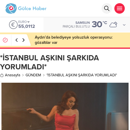
30
EURO
°C
SAMSUN
55,0112
PARÇALI BULUTLU
Aydın’da belediyeye yolsuzluk operasyonu:
gözaltılar var
*İSTANBUL AŞKINI ŞARKIDA
YORUMLADI*
Anasayfa
GÜNDEM
*İSTANBUL AŞKINI ŞARKIDA YORUMLADI*