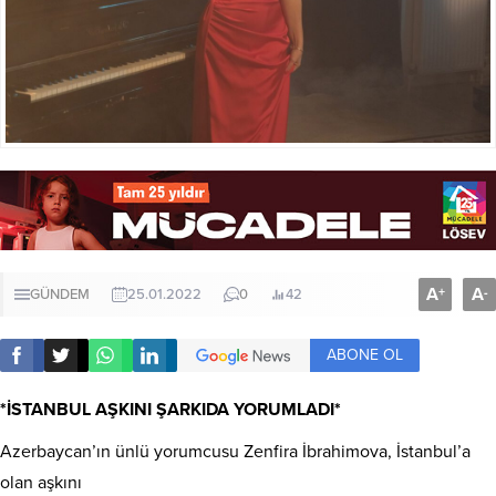
A
A
+
-
GÜNDEM
25.01.2022
0
42
ABONE OL
*İSTANBUL AŞKINI ŞARKIDA YORUMLADI*
Azerbaycan’ın ünlü yorumcusu Zenfira İbrahimova, İstanbul’a
olan aşkını