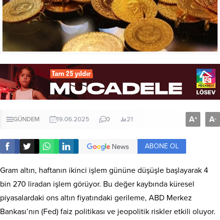
A
A
+
-
GÜNDEM
19.06.2025
0
21
ABONE OL
Gram altın, haftanın ikinci işlem gününe düşüşle başlayarak 4
bin 270 liradan işlem görüyor. Bu değer kaybında küresel
piyasalardaki ons altın fiyatındaki gerileme, ABD Merkez
Bankası’nın (Fed) faiz politikası ve jeopolitik riskler etkili oluyor.