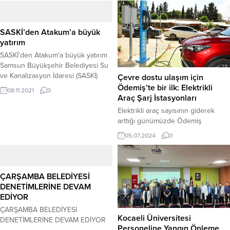
SASKİ’den Atakum’a büyük
yatırım
SASKİ’den Atakum’a büyük yatırım
Samsun Büyükşehir Belediyesi Su
ve Kanalizasyon İdaresi (SASKİ)
Çevre dostu ulaşım için
Genel Müdürlüğü, Atakum ilçesi
Ödemiş’te bir ilk: Elektrikli
08.11.2021
0
İncesu Mahallesi’nin foseptik ve
Araç Şarj İstasyonları
atık su sorununu çözüyor. Ekipler
Elektrikli araç sayısının giderek
planlanan 35.5 kilometrelik atık su
arttığı günümüzde Ödemiş
hattının yapımına devam ederken
Belediyesi şarj istasyonlarıyla
05.07.2024
0
Büyükşehir Belediye Başkanı
Ödemişlilerin ve ilçeye gelen
Mustafa Demir, “17 ilçenin
konukların enerji ihtiyacını
tamamında altyapı, su ve
karşılamak için kontak çevirdi.
kanalizasyon gibi sorunları görev
Ödemiş’te bir ilk olan elektrikli araç
ÇARŞAMBA BELEDİYESİ
süremizde...
şarj istasyonları iki noktada
DENETİMLERİNE DEVAM
faaliyete geçti.
EDİYOR
ÇARŞAMBA BELEDİYESİ
Kocaeli Üniversitesi
DENETİMLERİNE DEVAM EDİYOR
Personeline Yangın Önleme