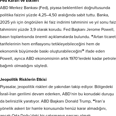
Fed Kararı ve Etkileri
ABD Merkez Bankası (Fed), piyasa beklentileri doğrultusunda
politika faizini yüzde 4,25–4,50 aralığında sabit tuttu. Banka,
2025 yılı için öngörülen iki faiz indirimi tahminini ve yıl sonu faiz
tahminini yüzde 3,9 olarak korudu. Fed Başkanı Jerome Powell,
basın toplantısında önemli açıklamalarda bulundu. ❝Artan ticaret
tarifelerinin hem enflasyonu tetikleyebileceğini hem de
ekonomik büyümede baskı oluşturabileceğini❞ ifade eden
Powell, ayrıca ABD ekonomisinin artık 1970’lerdeki kadar petrole
bağımlı olmadığını söyledi.
Jeopolitik Risklerin Etkisi
Piyasalar, jeopolitik riskleri de yakından takip ediyor. Bölgedeki
İsrail-İran gerilimi devam ederken, ABD’nin bu konudaki duruşu
da belirsizlik yaratıyor. ABD Başkanı Donald Trump, ❝İran’a
yönelik askeri bir hamle konusunda henüz karar almadığını,
ancak Orta Doğu’daki bir çatışmanın parçası olmak