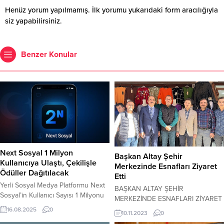
Henüz yorum yapılmamış. İlk yorumu yukarıdaki form aracılığıyla
siz yapabilirsiniz.
Benzer Konular
Next Sosyal 1 Milyon
Başkan Altay Şehir
Kullanıcıya Ulaştı, Çekilişle
Merkezinde Esnafları Ziyaret
Ödüller Dağıtılacak
Etti
Yerli Sosyal Medya Platformu Next
BAŞKAN ALTAY ŞEHİR
Sosyal’in Kullanıcı Sayısı 1 Milyonu
MERKEZİNDE ESNAFLARI ZİYARET
Geçti Next Sosyal platformunun 1
ETTİ Konya Büyükşehir Belediye
16.08.2025
0
10.11.2023
0
milyon kullanıcıya ulaşmasının
Başkanı Uğur İbrahim Altay,