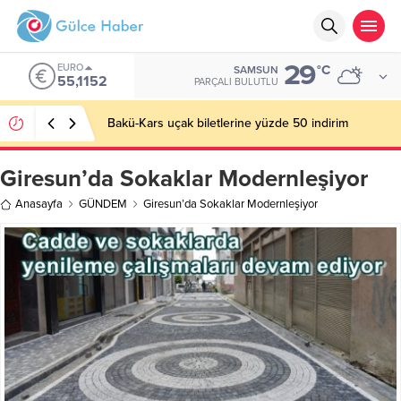
29
EURO
°C
SAMSUN
55,1152
PARÇALI BULUTLU
Bakü-Kars uçak biletlerine yüzde 50 indirim
Giresun’da Sokaklar Modernleşiyor
Anasayfa
GÜNDEM
Giresun’da Sokaklar Modernleşiyor