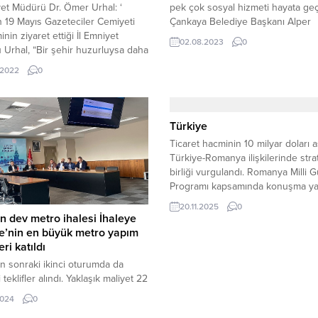
pek çok sosyal hizmeti hayata ge
yet Müdürü Dr. Ömer Urhal: ‘
Çankaya Belediye Başkanı Alper
19 Mayıs Gazeteciler Cemiyeti
Taşdelen, “Eylül’den Şubat’a açılış
inin ziyaret ettiği İl Emniyet
02.08.2023
0
yapacağımız yatırımlarımız sayesi
Urhal, “Bir şehir huzurluysa daha
ilçemiz daha da gelişecek. Çankay
kınır” dedi Samsun 19 Mayıs
.2022
0
alanda yaşam kalitesi en yüksek i
iler Cemiyeti Yönetim Kurulu
yapmak için çalışıyoruz” dedi. Ça
 Yusuf Ziya Çakır, beraberinde
Belediyesi’nin yatırımları ve hizmet
 kurulu üyeleri Harun Üstün ve
Ankaralıların yaşam kalitesini yükse
ça ile Birlikte Samsun İl...
Türkiye
Sosyal ve...
Ticaret hacminin 10 milyar doları a
Türkiye-Romanya ilişkilerinde strat
birliği vurgulandı. Romanya Milli 
Programı kapsamında konuşma ya
yetkili, Türkiye ile Romanya arası
20.11.2025
0
ilişkilerin köklü bir dostluğa dayan
n dev metro ihalesi İhaleye
ve karşılıklı güvenin iş birliğini
e’nin en büyük metro yapım
güçlendirdiğini belirtti. Konuşmada
eri katıldı
güvenlikten ticarete, enerjiden kü
 sonraki ikinci oturumda da
kadar çeşitli alanlarda ortak çalışm
i teklifler alındı. Yaklaşık maliyet 22
ilerletilme kararlılığının altı...
863 milyon 766 bin 41 lira 14 kuruş
2024
0
tro işinin ihalesinde öğleden