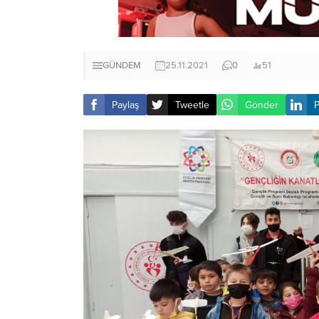
GÜNDEM
25.11.2021
0
51
Paylaş
Tweetle
Gönder
P