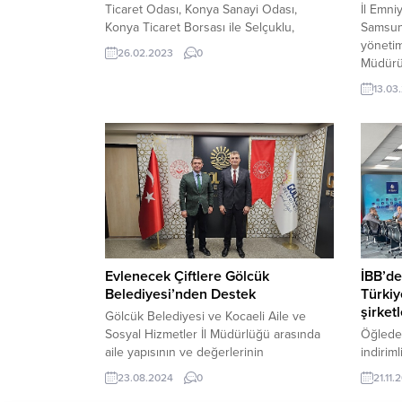
Ticaret Odası, Konya Sanayi Odası,
İl Emni
Konya Ticaret Borsası ile Selçuklu,
Samsun 
Meram ve Karatay belediyelerinin
yönetim
26.02.2023
0
Hatay’da kuracağı Konya Konteyner Kenti
Müdürü 
için 10 TIR ile 20 konteyner daha dualarla
çok kal
13.03
Konya’dan yola çıktı. Konya Büyükşehir
Gazetec
Belediye Başkanı Uğur İbrahim Altay,
Başkanı
yapılan destek çalışmalarıyla Konya’nın
yönetim
Antakya’da en çok hissedilen şehir...
Fatih Ak
Evlenecek Çiftlere Gölcük
İBB’de
Belediyesi’nden Destek
Türkiy
şirketl
Gölcük Belediyesi ve Kocaeli Aile ve
Sosyal Hizmetler İl Müdürlüğü arasında
Öğleden
aile yapısının ve değerlerinin
indiriml
korunmasına yönelik çalışmalar yapmak
milyar 
23.08.2024
0
21.11.
amacıyla iş birliği protokolü imzalandı.
olan me