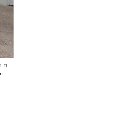
, 11
ve
u