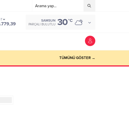
30
ST
°C
SAMSUN
3.779,39
PARÇALI BULUTLU
TÜMÜNÜ GÖSTER →