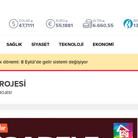
DOLAR
EURO
ALTIN
BI
47,7111
55,1881
6.660,55
1
SAĞLIK
SİYASET
TEKNOLOJİ
EKONOMİ
k dönemi: 8 Eylül’de gelir sistemi değişiyor
ROJESİ
ROJESİ