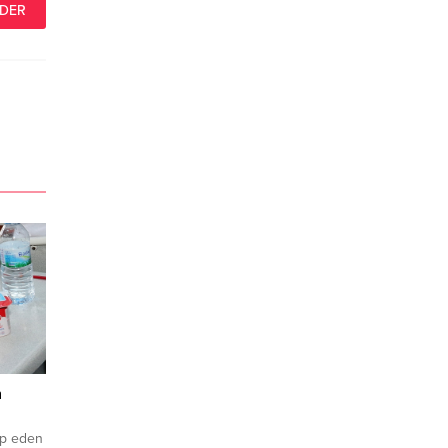
n
ap eden