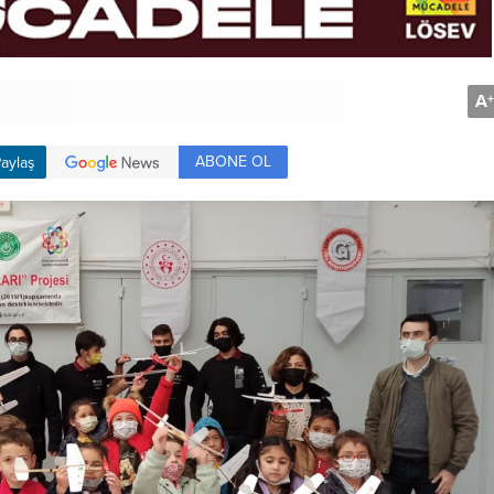
A
+
ABONE OL
aylaş