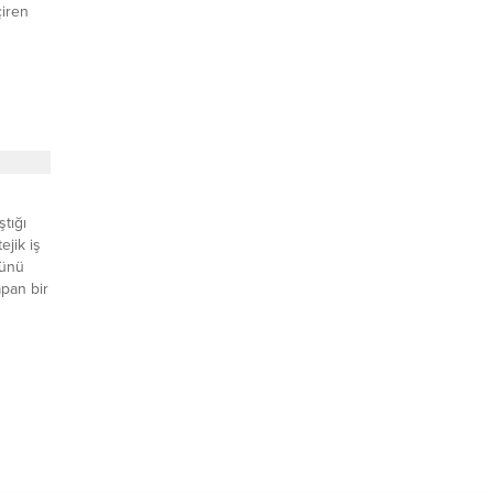
çiren
ını
nde
a’yı her
lçe
nkaya
leri
ltti.
ştığı
ejik iş
Günü
pan bir
ndaki
dığını
,
ltüre
aların