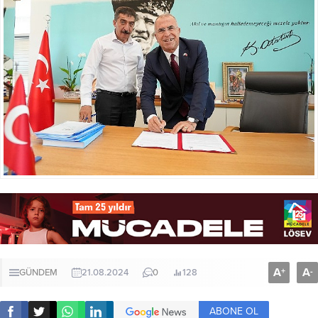
A
A
+
-
GÜNDEM
21.08.2024
0
128
ABONE OL