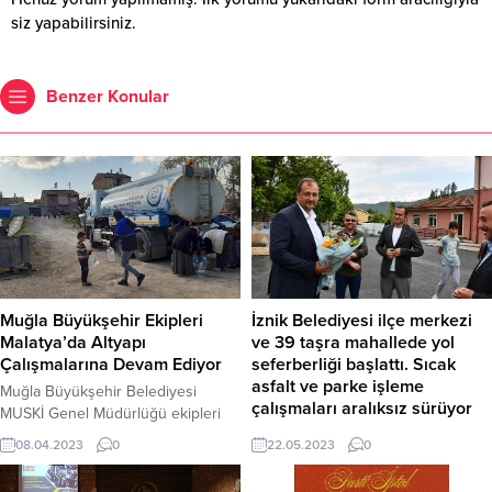
siz yapabilirsiniz.
Benzer Konular
Muğla Büyükşehir Ekipleri
İznik Belediyesi ilçe merkezi
Malatya’da Altyapı
ve 39 taşra mahallede yol
Çalışmalarına Devam Ediyor
seferberliği başlattı. Sıcak
asfalt ve parke işleme
Muğla Büyükşehir Belediyesi
çalışmaları aralıksız sürüyor
MUSKİ Genel Müdürlüğü ekipleri
deprem bölgesi Malatya’da zarar
İlçe genelinde yeni yerleşim
08.04.2023
0
22.05.2023
0
gören altyapı sistemlerinin tamiratı
alanlarında, bozulan yollarda, taşra
ve eksiklerin giderilmesi için
mahallelerde ve alt yapı çalışmaları