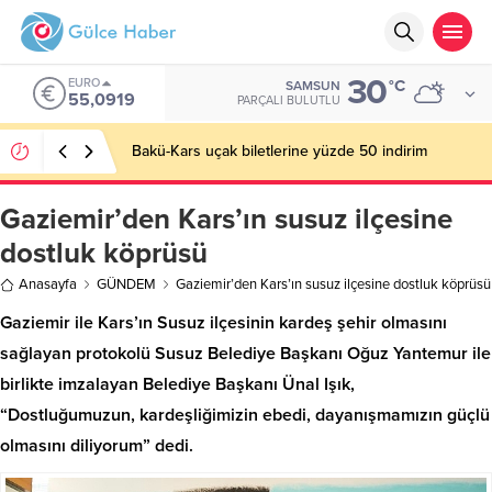
30
EURO
°C
SAMSUN
55,0919
PARÇALI BULUTLU
Bakü-Kars uçak biletlerine yüzde 50 indirim
Gaziemir’den Kars’ın susuz ilçesine
dostluk köprüsü
Anasayfa
GÜNDEM
Gaziemir’den Kars’ın susuz ilçesine dostluk köprüsü
Gaziemir ile Kars’ın Susuz ilçesinin kardeş şehir olmasını
sağlayan protokolü Susuz Belediye Başkanı Oğuz Yantemur ile
birlikte imzalayan Belediye Başkanı Ünal Işık,
“Dostluğumuzun, kardeşliğimizin ebedi, dayanışmamızın güçlü
olmasını diliyorum” dedi.