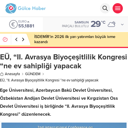
29
EURO
°C
SAMSUN
55,1881
PARÇALI BULUTLU
İSDEMİR’in 2026 ilk yarı yatırımları büyük ivme
kazandı
EÜ, “II. Avrasya Biyoçeşitlilik Kongresi
“ne ev sahipliği yapacak
Anasayfa
GÜNDEM
EÜ, “II. Avrasya Biyoçeşitlilik Kongresi “ne ev sahipliği yapacak
Ege Üniversitesi, Azerbaycan Bakü Devlet Üniversitesi,
Özbekistan Andijan Devlet Üniversitesi ve Kırgızistan Oss
Devlet Üniversitesi iş birliğinde “II. Avrasya Biyoçeşitlilik
Kongresi” düzenlenecek.