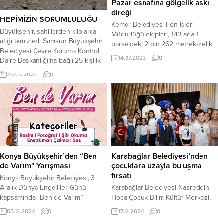
Pazar esnafına gölgelik askı
direği
HEPİMİZİN SORUMLULUĞU
Kemer Belediyesi Fen İşleri
Büyükşehir, sahillerden kilolarca
Müdürlüğü ekipleri, 143 ada 1
atığı temizledi Samsun Büyükşehir
parseldeki 2 bin 262 metrekarelik
Belediyesi Çevre Koruma Kontrol
bir alanda 5 sabit dükkanın yer
14.07.2023
0
Daire Başkanlığı’na bağlı 25 kişilik
aldığı pazar yerinde kenar
ekip iki günde 3 farklı noktada
kısımlarda tezgah açan esnafın
25.05.2022
0
temizlik çalışması yaptı. Plastikten
ürünlerini koruyabilmesi için
cama, metalden pet şişelere
gölgelik askı direklerinin montajını
varıncaya kadar 3 bin 800 kilo atık
tamamladı. Tamamlanan çalışmalar
sahillerden temizlendi. Samsun
kapsamında pazar alanında tezgah
Büyükşehir Belediyesi, Atakum
açan esnaf, ürünlerini yağmur ve
Adnan Menderes, Alaçam
güneşten koruyabilmeleri için...
Geyikkoşan ve Tekkeköy Costal...
Konya Büyükşehir’den “Ben
Karabağlar Belediyesi’nden
de Varım” Yarışması
çocuklara uzayla buluşma
fırsatı
Konya Büyükşehir Belediyesi, 3
Aralık Dünya Engelliler Günü
Karabağlar Belediyesi Nasreddin
kapsamında “Ben de Varım”
Hoca Çocuk Bilim Kültür Merkezi,
sloganıyla özel gereksinimli
çocukları bilimin heyecan verici
05.12.2024
0
17.12.2024
0
çocuklar ve yetişkinlere yönelik
dünyasıyla buluşturmak için özel