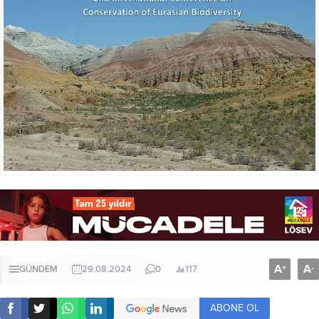
A
A
+
-
GÜNDEM
29.08.2024
0
117
ABONE OL