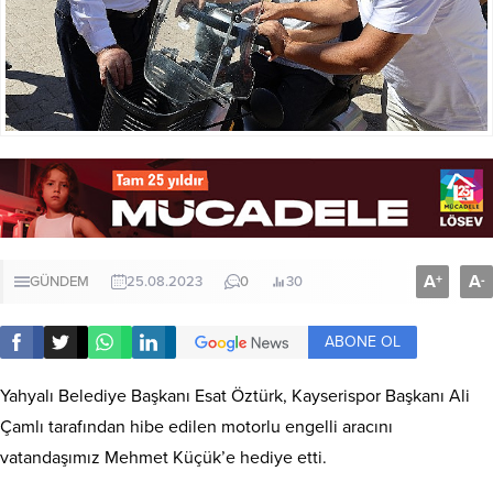
A
A
+
-
GÜNDEM
25.08.2023
0
30
ABONE OL
Yahyalı Belediye Başkanı Esat Öztürk, Kayserispor Başkanı Ali
Çamlı tarafından hibe edilen motorlu engelli aracını
vatandaşımız Mehmet Küçük’e hediye etti.