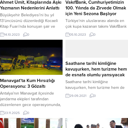
Ahmet Ümit, Kitaplarında Aşkı
VakıfBank, Cumhuriyetimizin
Yazmanın Nedenlerini Anlattı
100. Yılında da Zirvede Olmak
için Yeni Sezona Başlıyor
Büyükşehir Belediyesi’ni bu yıl
13’üncüsünü düzenlediği Kocaeli
Türkiye’nin uluslararası alanda en
Kitap Fuarı’nda konuşan şair ve
çok kupa kazanan takımı VakıfBank
yazar Ahmet Ümit, bir polisiye
Spor Kulübü, yeni sezon açılışında
14.10.2023
0
05.10.2023
0
roman yazarının neden aşkı
medya mensupları ile bir araya
yazdığını açıkladı. Ümit, ”Aşk
geldi.VakıfBank Spor
dediğimiz zaman hep pozitif
Sarayı’ndaki etkinliğe; VakıfBank
düşünceler gelir aklımıza. Ama FBI
Genel Müdürü ve Spor Kulübü
raporlarına göre cinayetlerin ikinci
Başkanı Abdi Serdar Üstünsalih,
Saathane tarihi kimliğine
nedeninin aşk olduğu bildirilmiş.
kulüp yöneticileri, teknik ekip ve
kavuşurken, hem turizme hem
Aşk dediğimiz şey aslında o kadar
sporcular katıldı. Abdi Serdar
de esnafa olumlu yansıyacak
da masum...
Üstünsalih: “Yeni sezona, hiçbir şey
Manavgat’ta Kum Hırsızlığı
Saathane tarihi kimliğine
kazanmamışçasına iştahlı, her şeyi...
Operasyonu: 3 Gözaltı
kavuşurken, hem turizme hem de
esnafa olumlu yansıyacak İkinci
Antalya’nın Manavgat ilçesinde
29.09.2021
0
etap hızla sürüyor Samsun’un tarihi
jandarma ekipleri tarafından
mekanlarından Saathane
düzenlenen gece operasyonunda,
Meydanı’nda devam eden ikinci
sahil alanlarından kum çalan
23.11.2025
0
etap çalışmaları hızla sürüyor.
şüphelilere yönelik baskın
Yüzde 12’si bitirilen inşaat
gerçekleştirildi. Manavgat İlçe
çalışmaları kapsamında alana 41
Jandarma Komutanlığı Merkez