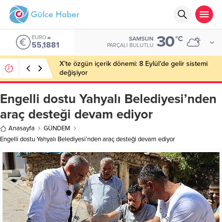
30
EURO
°C
SAMSUN
55,1881
PARÇALI BULUTLU
X’te özgün içerik dönemi: 8 Eylül’de gelir sistemi
değişiyor
Engelli dostu Yahyalı Belediyesi’nden
araç desteği devam ediyor
Anasayfa
GÜNDEM
Engelli dostu Yahyalı Belediyesi’nden araç desteği devam ediyor