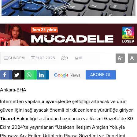
A
A
+
-
GÜNDEM
31.03.2025
0
16
ABONE OL
Ankara-BHA
İnternetten yapılan
alışveriş
lerde şeffaflığı artıracak ve ürün
güvenliğini sağlayacak önemli bir düzenleme yürürlüğe giriyor.
Ticaret
Bakanlığı tarafından hazırlanan ve Resmi Gazete’de 30
Ekim 2024’te yayımlanan “Uzaktan İletişim Araçları Yoluyla
Piyasaya Arz Edilen Ürünlerin Piyasa Gözetimi ve Denetimi