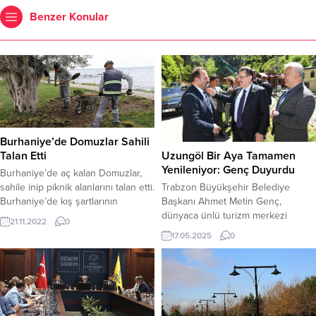
Benzer Konular
Burhaniye’de Domuzlar Sahili
Talan Etti
Uzungöl Bir Aya Tamamen
Yenileniyor: Genç Duyurdu
Burhaniye’de aç kalan Domuzlar,
sahile inip piknik alanlarını talan etti.
Trabzon Büyükşehir Belediye
Burhaniye’de kış şartlarının
Başkanı Ahmet Metin Genç,
kendisini göstermesi ve
dünyaca ünlü turizm merkezi
21.11.2022
0
yazlıkçıların bölgeyi boşaltmasıyla
Uzungöl’de devam eden ve bir ay
17.05.2025
0
aç kalan Domuzlar, yemek aramak
içinde tamamlanması planlanan
için sahillere indi. Burhaniye
kapsamlı yenileme çalışmaları
Pelitköy’e bağlı Bağlarburnu ve
hakkında bilgi verdi ve ziyaretçilere
Gadana mevkilerinde Belediye
yönelik misafirperverlik çağrısı
tarafından piknik alanına çevrilmiş
yaptı. Uzungöl’deki Gelişmeler ve
sahil şeridini her sene talan eden
Yapılan Çalışmalar Türkiye Büyük