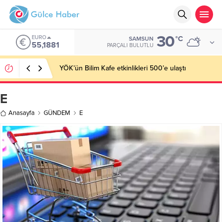
30
EURO
°C
SAMSUN
55,1881
PARÇALI BULUTLU
YÖK’ün Bilim Kafe etkinlikleri 500’e ulaştı
E
Anasayfa
GÜNDEM
E