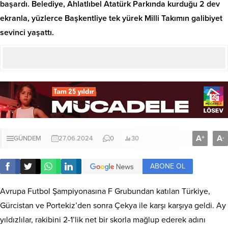
başardı. Belediye, Ahlatlıbel Atatürk Parkında kurduğu 2 dev
ekranla, yüzlerce Başkentliye tek yürek Milli Takımın galibiyet
sevinci yaşattı.
A
A
+
-
GÜNDEM
27.06.2024
0
30
ABONE OL
Avrupa Futbol Şampiyonasına F Grubundan katılan Türkiye,
Gürcistan ve Portekiz’den sonra Çekya ile karşı karşıya geldi. Ay
yıldızlılar, rakibini 2-1’lik net bir skorla mağlup ederek adını