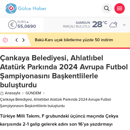
28
EURO
°C
SAMSUN
55,0690
PARÇALI BULUTLU
Bakü-Kars uçak biletlerine yüzde 50 indirim
Çankaya Belediyesi, Ahlatlıbel
Atatürk Parkında 2024 Avrupa Futbol
Şampiyonasını Başkentlilerle
buluşturdu
Anasayfa
GÜNDEM
Çankaya Belediyesi, Ahlatlıbel Atatürk Parkında 2024 Avrupa Futbol
Şampiyonasını Başkentlilerle buluşturdu
Türkiye Milli Takımı, F grubundaki üçüncü maçında Çekya
karşısında 2-1 galip gelerek adını son 16’ya yazdırmayı