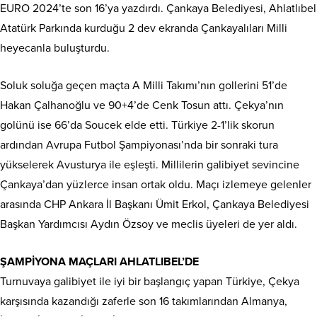
EURO 2024’te son 16’ya yazdırdı. Çankaya Belediyesi, Ahlatlıbel
Atatürk Parkında kurduğu 2 dev ekranda Çankayalıları Milli
heyecanla buluşturdu.
Soluk soluğa geçen maçta A Milli Takımı’nın gollerini 51’de
Hakan Çalhanoğlu ve 90+4’de Cenk Tosun attı. Çekya’nın
golünü ise 66’da Soucek elde etti. Türkiye 2-1’lik skorun
ardından Avrupa Futbol Şampiyonası’nda bir sonraki tura
yükselerek Avusturya ile eşleşti. Millilerin galibiyet sevincine
Çankaya’dan yüzlerce insan ortak oldu. Maçı izlemeye gelenler
arasında CHP Ankara İl Başkanı Ümit Erkol, Çankaya Belediyesi
Başkan Yardımcısı Aydın Özsoy ve meclis üyeleri de yer aldı.
ŞAMPİYONA MAÇLARI AHLATLIBEL’DE
Turnuvaya galibiyet ile iyi bir başlangıç yapan Türkiye, Çekya
karşısında kazandığı zaferle son 16 takımlarından Almanya,