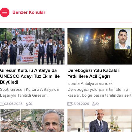
Benzer Konular
Giresun Kültürü Antalya’da
Dereboğazı Yolu Kazaları
UNESCO Adayı Tuz Ekimi ile
Yetkililere Acil Çağrı
Büyüledi
Isparta-Antalya arasındaki
Spot: Giresun Kültürü Antalya’da
Dereboğazı yolunda artan ölümlü
Başarıyla Tanıtıldı Giresun,
kazalar, bölge basını tarafından sert
Antalya’da düzenlenen 4.
dille eleştirilirken, yetkililere acil
03.06.2025
0
25.01.2026
0
Uluslararası Yörük Türkmen
çözüm çağrısı yapıldı. Isparta’yı
Festivali’nde geleneksel kültürünü,
Antalya’ya bağlayan kritik güzergâh
özellikle UNESCO adayı Tuz
olan Dereboğazı yolu, son
Ekimi’ni sergileyerek yoğun ilgi
dönemde yaşanan trafik kazaları
gördü. Giresun Oğuz Çepnileri ve
nedeniyle kamuoyunda endişe