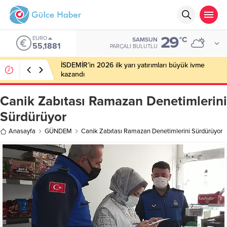
29
EURO
°C
SAMSUN
55,1881
PARÇALI BULUTLU
İSDEMİR’in 2026 ilk yarı yatırımları büyük ivme
kazandı
Canik Zabıtası Ramazan Denetimlerini
Sürdürüyor
Anasayfa
GÜNDEM
Canik Zabıtası Ramazan Denetimlerini Sürdürüyor