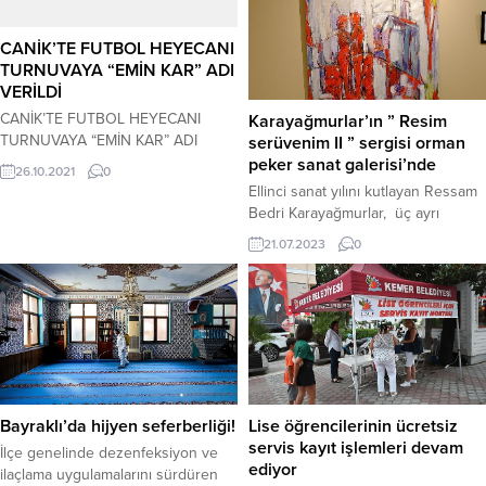
CANİK’TE FUTBOL HEYECANI
TURNUVAYA “EMİN KAR” ADI
VERİLDİ
CANİK’TE FUTBOL HEYECANI
Karayağmurlar’ın ” Resim
TURNUVAYA “EMİN KAR” ADI
serüvenim II ” sergisi orman
VERİLDİ Canik ilçesinde
peker sanat galerisi’nde
26.10.2021
0
düzenlenecek olan mahalleler arası
Ellinci sanat yılını kutlayan Ressam
futbol turnuvasının kuraları çekildi.
Bedri Karayağmurlar, üç ayrı
Turnuvaya, geçtiğimiz günlerde
mekanda sergilenen “Resim
21.07.2023
0
aramızdan ayrılan Samsunpor’un
Serüvenim-II” adını verdiği resim
efsanevi takım kaptanı ve eski
sergisi Ayvalık Belediyesi Orhan
Kulüp Başkanı Emin Kar’ın adı
Peker Sanat Galerisi’nde
verildi. Samsun’un Canik ilçesinde
sanatseverlerin beğenisine
düzenlenecek olan mahalleler arası
sunuldu. 30 Temmuz akşamına
futbol turnuvasının kuraları çekildi.
kadar gezilebilecek olan serginin
32 takımın katılacağı turnuvaya...
açılışı kalabalık bir sanatsever
topluluğu tarafından yapıldı.
Bayraklı’da hijyen seferberliği!
Lise öğrencilerinin ücretsiz
Ressam Bedri Karayağmurlar,
servis kayıt işlemleri devam
sadece resme değil, aynı zamanda
İlçe genelinde dezenfeksiyon ve
ediyor
şiire, öyküye,...
ilaçlama uygulamalarını sürdüren