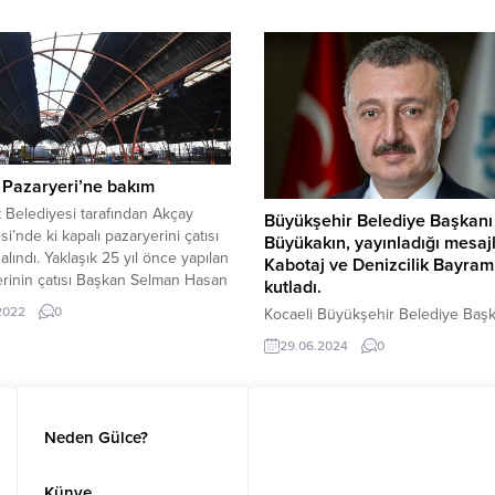
Karayolları Bölge Müdürlüğü’nün
Halkına ait doğal zenginlikleri
sorumluluğunda olan bölgelere d
meta olarak görmüş ve Büyükşehir
müdahalede bulundu. Seyrantep
e Meclisindeki sayısal
otoyolunda suya gömülen araç içi
uğuna güvenerek doğal ve
yapılan kurtarma çalışmasına İBB e
 varlıklarımızı tek tek rant aracı
de katıldı.
etirmiştir.Şimdi sıra
’umuzun...
 Pazaryeri’ne bakım
 Belediyesi tarafından Akçay
Büyükşehir Belediye Başkanı
si’nde ki kapalı pazaryerini çatısı
Büyükakın, yayınladığı mesaj
alındı. Yaklaşık 25 yıl önce yapılan
Kabotaj ve Denizcilik Bayramı
rinin çatısı Başkan Selman Hasan
kutladı.
n talimatı ile yenileniyor.
.2022
0
Kocaeli Büyükşehir Belediye Başk
’in Akçay Mahallesi’nde ki
Tahir Büyükakın, denizlerimizde e
k 25 önce yapılan kapalı
29.06.2024
0
bağımsızlığın egemenliğimiz ve
rinin bozulan ve esnafların
ekonomimiz için hayati önem taşıd
lerine konu olan çatısında bakım
ifade ederek, ”1 Temmuz 1926 tar
ım çalışmalarına başlandı. Başkan
yürürlüğe giren Kabotaj Kanunu il
Hasan...
Neden Gülce?
birlikte, denizciliğimiz büyük bir i
kazanmış, deniz ticaretimizde öne
atılımlar gerçekleştirilmiştir.
Künye