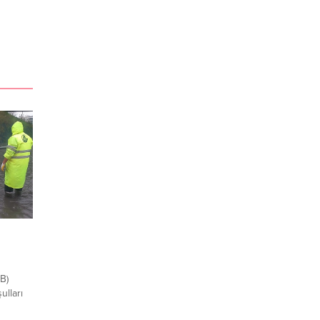
i
B)
ulları
a,