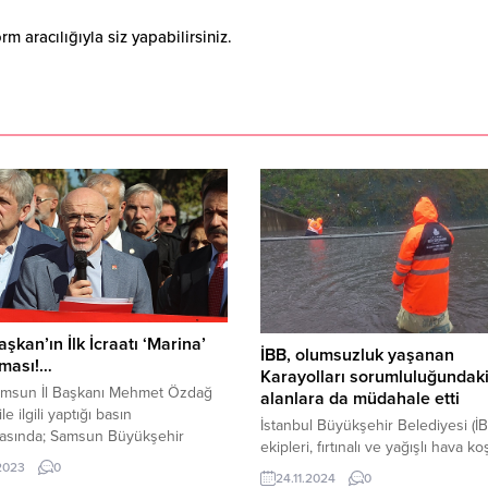
 aracılığıyla siz yapabilirsiniz.
aşkan’ın İlk İcraatı ‘Marina’
İBB, olumsuzluk yaşanan
aması!…
Karayolları sorumluluğundak
msun İl Başkanı Mehmet Özdağ
alanlara da müdahale etti
le ilgili yaptığı basın
İstanbul Büyükşehir Belediyesi (İB
masında; Samsun Büyükşehir
ekipleri, fırtınalı ve yağışlı hava koş
ye Başkanı Sayın Mustafa DEMİR
sebebiyle yaşanan olumsuzluklard
.2023
0
24.11.2024
0
 geldiği günden buyana maalesef