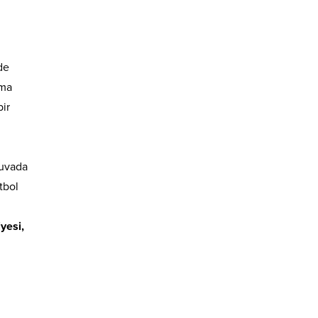
de
ıma
bir
nuvada
tbol
yesi,