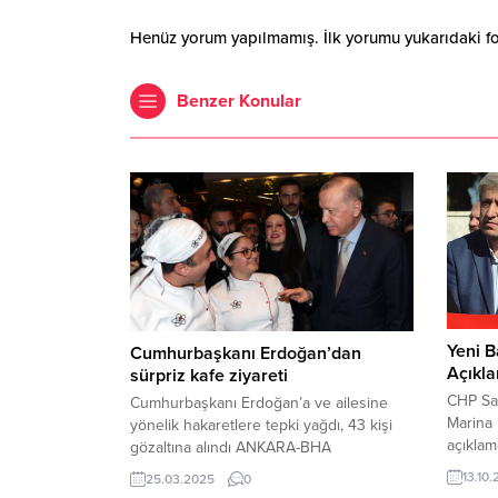
Henüz yorum yapılmamış. İlk yorumu yukarıdaki form
Benzer Konular
Yeni B
Cumhurbaşkanı Erdoğan’dan
Açıkl
sürpriz kafe ziyareti
CHP Sa
Cumhurbaşkanı Erdoğan’a ve ailesine
Marina i
yönelik hakaretlere tepki yağdı, 43 kişi
açıkla
gözaltına alındı ANKARA-BHA
Beledi
Cumhurbaşkanı Recep Tayyip Erdoğan,
13.10
25.03.2025
0
göreve
Beştepe Millet Sergi Salonu’nda