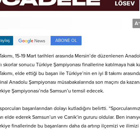
A
+
ABONE OL
aylaş
kımı, 15-19 Mart tarihleri arasında Mersin’de düzenlenen Anado
ı skorlar sonucu Türkiye Şampiyonası finallerine katılmaya hak k
mı, elde ettiği bu başarı ile Türkiye’nin en iyi 8 takımı arasınd
arı Final Anadolu Şampiyonası müsabakalarında son maçını da kazan
 Türkiye Şampiyonası’nda Samsun’u temsil edecek.
orcuları başarılarından dolayı kutladığını belirtti. “Sporcularımı
aşarı elde ederek Samsun’un ve Canik’in gururu oldular. Ben inanı
 finallerinde bu başarılarını daha da artırıp ilçemizi ve ilimizi