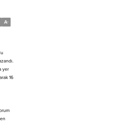
A
-
lu
azandı.
a yer
arak 16
z
yorum
 en