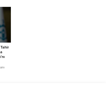
e
e TEM
n
kipleri
 Tahir
la
’nı
anı
dinilen
ığını
ihinde
e
vme
mli