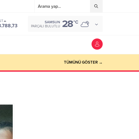
28
ST
°C
SAMSUN
3.788,73
PARÇALI BULUTLU
TÜMÜNÜ GÖSTER →