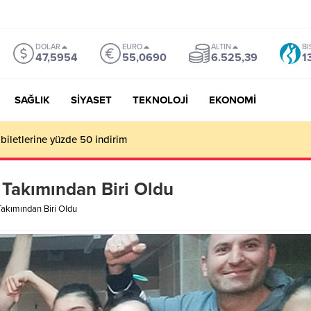
DOLAR
EURO
ALTIN
BI
47,5954
55,0690
6.525,39
1
SAĞLIK
SİYASET
TEKNOLOJİ
EKONOMİ
mu Genel Müdürü Çay, Bursa’da gazetecilerle buluştu
8 Takımından Biri Oldu
 Takımından Biri Oldu