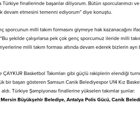
a Türkiye finallerinde başarılar diliyorum. Bütün sporcularımızı ve
tarak devam etmesini temenni ediyorum” diye konuştu.
nç sporcunun milli takım formasını giymeye hak kazanacağını ifa
Bu şekilde çalışırlarsa pek çok genç sporcumuz ileride milli tak
erlerine milli takım forması altında devam ederek bizlerin ayrı 
 ÇAYKUR Basketbol Takımları gibi güçlü rakiplerin elendiği tur
ük bir başarı gösteren Samsun Canik Belediyespor U14 Kız Baske
i aldı. Türkiye Şampiyonası finallerine yükselen takımlar şunlar:
Mersin Büyükşehir Belediye, Antalya Polis Gücü, Canik Beledi