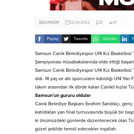
GÜNDEM
22.03.2022
0
47
Paylaş
Tweetle
Gönder
P
Samsun Canik Belediyespor U14 Kız Basketbol Ta
Şampiyonası müsabakalarında elde ettiği başarıl
Samsun Canik Belediyespor U14 Kız Basketbol Takı
aldı. 14 yaş ve altı sporcuların katıldığı U14 Y
takım arasından ilk dörde kalan Canikli kızlar
Samsun’un gururu oldular
Canik Belediye Başkanı İbrahim Sandıkçı, genç sp
katıldıkları yarı final turnuvasında büyük bir b
ki önümüzdeki günlerde düzenlenecek olan Türkiye
güzel şekilde temsil edecekler inşallah.