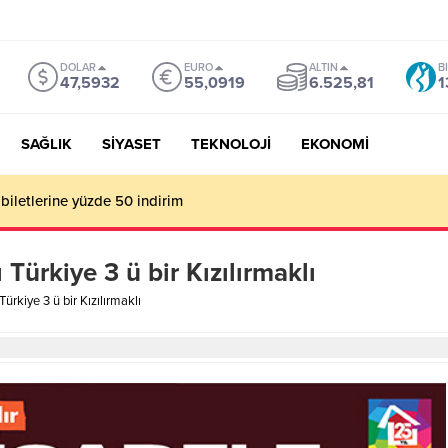
DOLAR
EURO
ALTIN
B
47,5932
55,0919
6.525,81
1
SAĞLIK
SİYASET
TEKNOLOJİ
EKONOMİ
biletlerine yüzde 50 indirim
ı Türkiye 3 ü bir Kızılırmaklı
 Türkiye 3 ü bir Kızılırmaklı