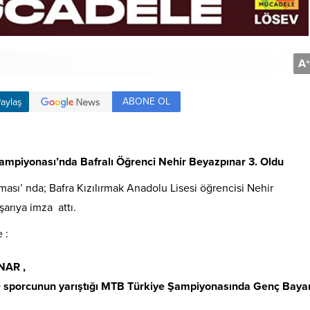
A
+
ABONE OL
aylaş
Şampiyonası’nda
Bafralı
Öğrenci
Nehir Beyazpınar 3. Oldu
ması’ nda; Bafra Kızılırmak Anadolu Lisesi öğrencisi Nehir
arıya imza attı.
 :
INAR ,
0 sporcunun yarıştığı MTB Türkiye Şampiyonasında Genç Baya