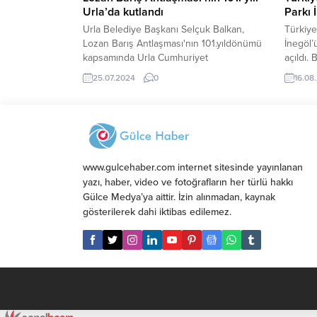
Urla’da kutlandı
Parkı 
Urla Belediye Başkanı Selçuk Balkan,
Türkiye
Lozan Barış Antlaşması'nın 101.yıldönümü
İnegöl’
kapsamında Urla Cumhuriyet
açıldı.
Meydanında yapılan basın açıklamasında
tarafın
25.07.2024
0
16.08
Lozan Barış Antlaşmasının cephede
gecesin
uğruna nice canlar feda edilen vatan
gökyüzü
toprağının şanlı tapusu olduğunu belirtti.
buldu. 
turizmi
sıralar
www.gulcehaber.com internet sitesinde yayınlanan
yazı, haber, video ve fotoğrafların her türlü hakkı
Gülce Medya’ya aittir. İzin alınmadan, kaynak
gösterilerek dahi iktibas edilemez.