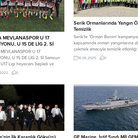
Serik Ormanlarında Yangın Ö
Temizlik
Serik’te ‘Orman Benim’ kampanya
A MEVLANASPOR U 17
kapsamında orman yangınlarına di
YONU, U 15 DE LİG 2. Sİ
çekmek amacıyla temizlik etkinliği
 MEVLANASPOR U 17
düzenlendi. Serik’te ‘Orman Beni
ONU, U 15 DE LİG 2. Sİ Samsun
10.05.2025
0
Kampanyası Etkinliği Geçen yıl o
U17 Ligi heyecanı başladı ve
yangınlarına karşı toplumsal farkın
Mevlanaspor U 17 D Grubu’nu
.2022
0
artırmak hedefiyle başlatılan ‘Orm
 ve şampiyon olarak tamamladı.
Benim’ kampanyası etkinlikleri,
; U 17 Ligi D Grubu’nda Şampiyon
Antalya’nın Serik ilçesinde devam e
lit Lig’e yükseldi. U 17-
Serik Akçapınar Mahallesi Uçansu
aspor- U 17 Türk Telekomspor ile
mevkisinde gerçekleştirilen etkinli
tı.Üstünlüğü ele...
yerel yöneticiler ve vatandaşlar bi
araya...
e’nin İlk Karanlık Gökyüzü
GE Marine, İstif Sınıfı MİLGE