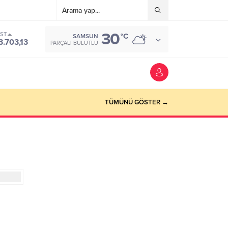
30
IST
°C
SAMSUN
3.703,13
PARÇALI BULUTLU
TÜMÜNÜ GÖSTER →