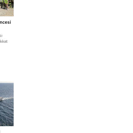
ncesi
sı
kkat
m’
rman
dalığı
an
tti.
kte,
r
M