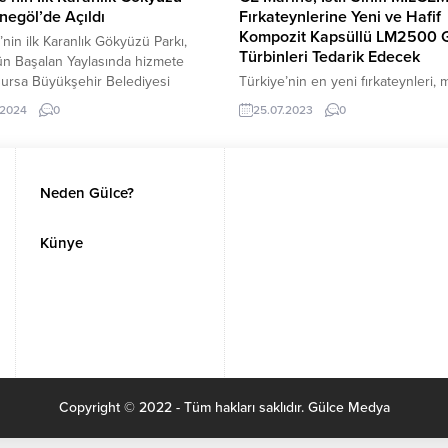
İnegöl’de Açıldı
Fırkateynlerine Yeni ve Hafif
Kompozit Kapsüllü LM2500 
’nin ilk Karanlık Gökyüzü Parkı,
Türbinleri Tedarik Edecek
ün Başalan Yaylasında hizmete
 Bursa Büyükşehir Belediyesi
Türkiye’nin en yeni fırkateynleri,
dan hayat bulan projenin açılış
gaz türbini kapsülleriyle donatıla
.2024
0
25.07.2023
0
de, astronomi meraklıları
Marine, TAIS OG-STM İş Ortaklığı
nü çıplak gözle izleme fırsatı
arasında imzalanan anlaşma
Bu alanla birlikte İnegöl astronomi
doğrultusunda, Türk MİLGEM
nde de adını listenin en üst
Projesindeki İstif Sınıfı 6, 7 ve 8 n
Neden Gülce?
ına yazdırmış oldu.
fırkateynlere yeni ve hafif kompoz
kapsüllü LM2500 deniz gaz türbin
tedarik edecek. Kompozit kapsüll
Künye
türbinler, ilk kez Nisan ayında AB
Donanması’na...
Copyright © 2022 - Tüm hakları saklıdır. Gülce Medya