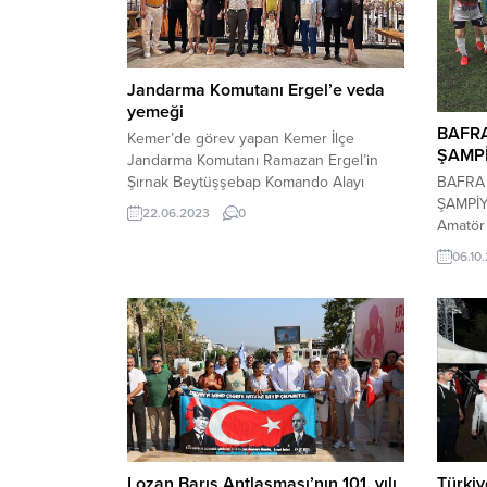
Jandarma Komutanı Ergel’e veda
yemeği
BAFR
Kemer’de görev yapan Kemer İlçe
ŞAMPİ
Jandarma Komutanı Ramazan Ergel’in
Şırnak Beytüşşebap Komando Alayı
BAFRA
4’ncü Komando Tabur Komutanı olarak
ŞAMPİY
22.06.2023
0
tayini çıkması nedeniyle veda yemeği
Amatör 
düzenlendi. DoubleTree by Hilton
Bafra 
06.10
Otel’de düzenlenen veda yemeğine,
birinci
Kemer Kaymakamı Hüseyin Çam, Kemer
Böylece
Belediye Başkanı Necati Topaloğlu,
olarak E
Kemer Cumhuriyet Başsavcısı Gamze
Mevlan
Almalı ve Kemer Emniyet Müdürü Harun...
karşılaş
Lozan Barış Antlaşması’nın 101. yılı
Türkiy