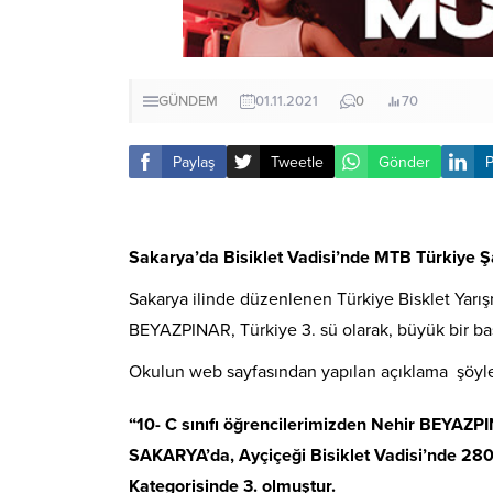
GÜNDEM
01.11.2021
0
70
Paylaş
Tweetle
Gönder
P
Sakarya’da Bisiklet Vadisi’nde MTB Türkiye 
Sakarya ilinde düzenlenen Türkiye Bisklet Yarış
BEYAZPINAR, Türkiye 3. sü olarak, büyük bir baş
Okulun web sayfasından yapılan açıklama şöyle
“
10- C sınıfı öğrencilerimizden Nehir BEYAZP
SAKARYA’da, Ayçiçeği Bisiklet Vadisi’nde 28
Kategorisinde 3. olmuştur.