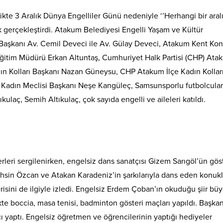
te 3 Aralık Dünya Engelliler Günü nedeniyle ‘’Herhangi bir aral
ik gerçekleştirdi. Atakum Belediyesi Engelli Yaşam ve Kültür
Başkanı Av. Cemil Deveci ile Av. Gülay Deveci, Atakum Kent Kon
Eğitim Müdürü Erkan Altuntaş, Cumhuriyet Halk Partisi (CHP) Ata
ın Kolları Başkanı Nazan Güneysu, CHP Atakum İlçe Kadın Kollar
Kadın Meclisi Başkanı Neşe Kangüleç, Samsunsporlu futbolcula
ulaç, Semih Altıkulaç, çok sayıda engelli ve aileleri katıldı.
serleri sergilenirken, engelsiz dans sanatçısı Gizem Sarıgöl’ün göst
ahsin Özcan ve Atakan Karadeniz’in şarkılarıyla dans eden konukl
isini de ilgiyle izledi. Engelsiz Erdem Çoban’ın okuduğu şiir bü
likte boccia, masa tenisi, badminton gösteri maçları yapıldı. Başka
ı yaptı. Engelsiz öğretmen ve öğrencilerinin yaptığı hediyeler