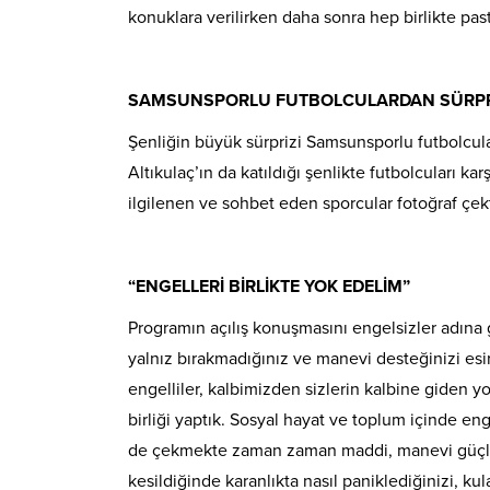
konuklara verilirken daha sonra hep birlikte past
SAMSUNSPORLU FUTBOLCULARDAN SÜRPR
Şenliğin büyük sürprizi Samsunsporlu futbolcul
Altıkulaç’ın da katıldığı şenlikte futbolcuları k
ilgilenen ve sohbet eden sporcular fotoğraf çek
“ENGELLERİ BİRLİKTE YOK EDELİM”
Programın açılış konuşmasını engelsizler adına
yalnız bırakmadığınız ve manevi desteğinizi esir
engelliler, kalbimizden sizlerin kalbine giden y
birliği yaptık. Sosyal hayat ve toplum içinde enge
de çekmekte zaman zaman maddi, manevi güçlükl
kesildiğinde karanlıkta nasıl paniklediğinizi, ku