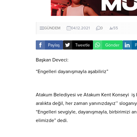
GÜNDEM
04.12.2021
0
55
Paylaş
Tweetle
Gönder
P
Başkan Deveci:
“Engelleri dayanışmayla aşabiliriz”
Atakum Belediyesi ve Atakum Kent Konseyi iş bi
aralıkta değil, her zaman yanınızdayız’’ sloganı
“Engelleri sevgiyle, dayanışmayla, birbirimizi anl
elimizde” dedi.