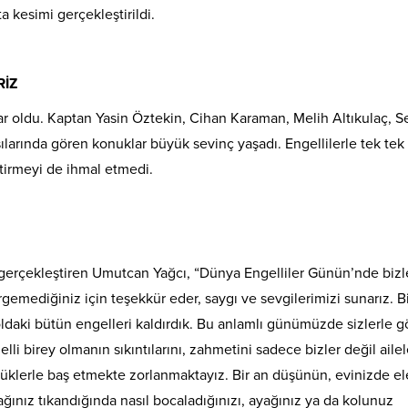
a kesimi gerçekleştirildi.
İZ
ar oldu. Kaptan Yasin Öztekin, Cihan Karaman, Melih Altıkulaç, 
arşılarında gören konuklar büyük sevinç yaşadı. Engellilerle tek tek
tirmeyi de ihmal etmedi.
 gerçekleştiren Umutcan Yağcı, “Dünya Engelliler Günün’nde bizl
gemediğiniz için teşekkür eder, saygı ve sevgilerimizi sunarız. B
oldaki bütün engelleri kaldırdık. Bu anlamlı günümüzde sizlerle g
lli birey olmanın sıkıntılarını, zahmetini sadece bizler değil aile
erle baş etmekte zorlanmaktayız. Bir an düşünün, evinizde ele
lağınız tıkandığında nasıl bocaladığınızı, ayağınız ya da kolunuz