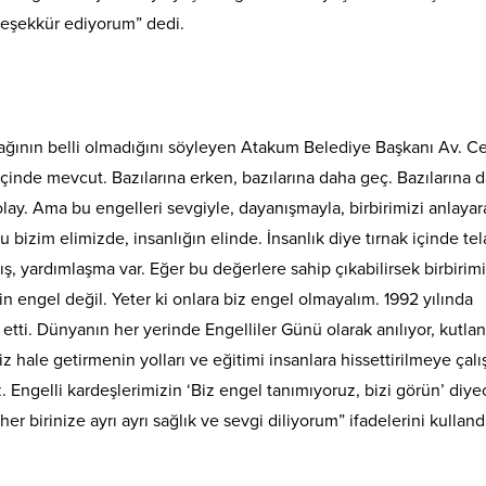
 teşekkür ediyorum” dedi.
ağının belli olmadığını söyleyen Atakum Belediye Başkanı Av. C
çinde mevcut. Bazılarına erken, bazılarına daha geç. Bazılarına 
olay. Ama bu engelleri sevgiyle, dayanışmayla, birbirimizi anlayar
 Bu bizim elimizde, insanlığın elinde. İnsanlık diye tırnak içinde tel
ş, yardımlaşma var. Eğer bu değerlere sahip çıkabilirsek birbirim
 için engel değil. Yeter ki onlara biz engel olmayalım. 1992 yılında
n etti. Dünyanın her yerinde Engelliler Günü olarak anılıyor, kutlan
iz hale getirmenin yolları ve eğitimi insanlara hissettirilmeye çalış
 Engelli kardeşlerimizin ‘Biz engel tanımıyoruz, bizi görün’ diye
er birinize ayrı ayrı sağlık ve sevgi diliyorum” ifadelerini kulland