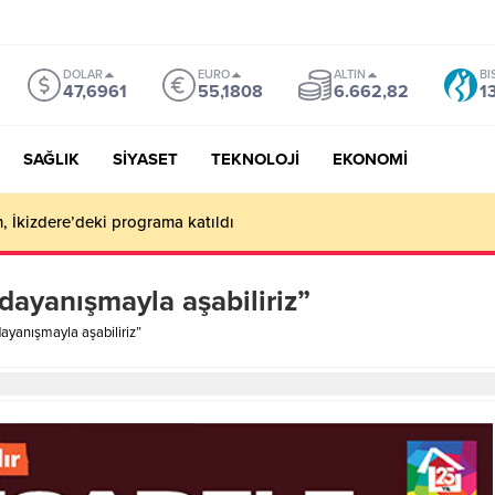
DOLAR
EURO
ALTIN
BI
47,6961
55,1808
6.662,82
1
SAĞLIK
SİYASET
TEKNOLOJİ
EKONOMİ
, İkizdere’deki programa katıldı
dayanışmayla aşabiliriz”
ayanışmayla aşabiliriz”