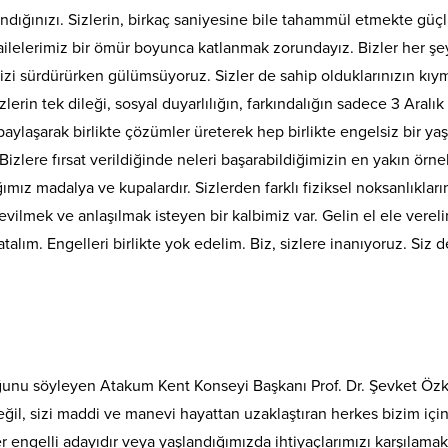
landığınızı. Sizlerin, birkaç saniyesine bile tahammül etmekte güç
ilelerimiz bir ömür boyunca katlanmak zorundayız. Bizler her şe
ürdürürken gülümsüyoruz. Sizler de sahip olduklarınızın kıym
erin tek dileği, sosyal duyarlılığın, farkındalığın sadece 3 Aralık 
ylaşarak birlikte çözümler üreterek hep birlikte engelsiz bir ya
izlere fırsat verildiğinde neleri başarabildiğimizin en yakın örne
ımız madalya ve kupalardır. Sizlerden farklı fiziksel noksanlıkları
 sevilmek ve anlaşılmak isteyen bir kalbimiz var. Gelin el ele verel
 atalım. Engelleri birlikte yok edelim. Biz, sizlere inanıyoruz. Siz 
duğunu söyleyen Atakum Kent Konseyi Başkanı Prof. Dr. Şevket Öz
ğil, sizi maddi ve manevi hayattan uzaklaştıran herkes bizim için
 engelli adayıdır veya yaşlandığımızda ihtiyaçlarımızı karşılamak