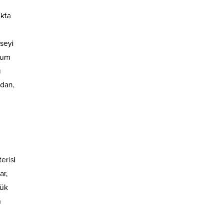
ıkta
seyi
kum
ı
rdan,
erisi
ar,
yük
n