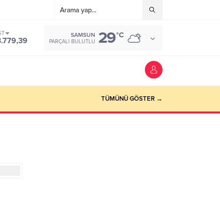
29
ST
°C
SAMSUN
3.779,39
PARÇALI BULUTLU
TÜMÜNÜ GÖSTER →