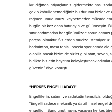
kırıldığında ihtiyaçlarınızı gidermekte nasıl zor
çekip kabullenemediğiniz bu duruma bizler ve a
rağmen umudumuzu kaybetmeden mücadelemizi s
bugün bir kez daha hatırlayın ve gülümseyin. Bizl
sınırlandırmadan her günümüzde sorunlarımızı pa
parçası olmaktır. Sizlerden mucize istemiyoruz. B
badminton, masa tenisi, boccia sporlarında aldığ
olabilir. ancak bizim de sizler gibi atan, seven,
birlikte bizlerin hayatını kolaylaştıracak adımlar
güvenin” diye konuştu.
“HERKES ENGELLİ ADAYI”
Engellilerin, sabrın ve sadakatin temsilcisi ol
“Engelli sadece mekanik ya da zihinsel engel de
engellidir. Şunu unutmayın, yaşayan herkes birer