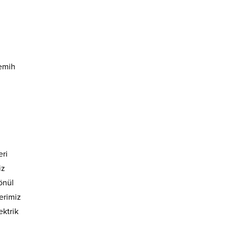
Semih
eri
iz
önül
lerimiz
ktrik