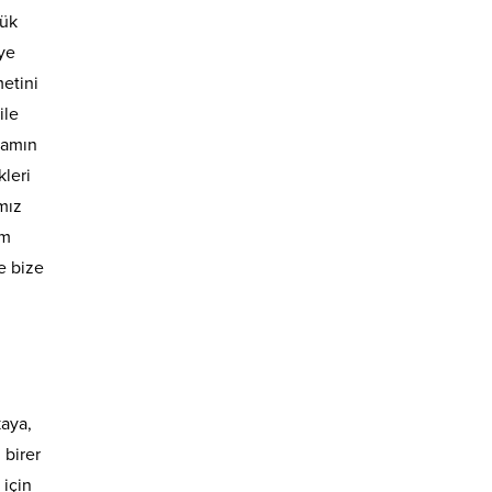
lük
ye
etini
ile
şamın
kleri
mız
im
de bize
kaya,
 birer
 için